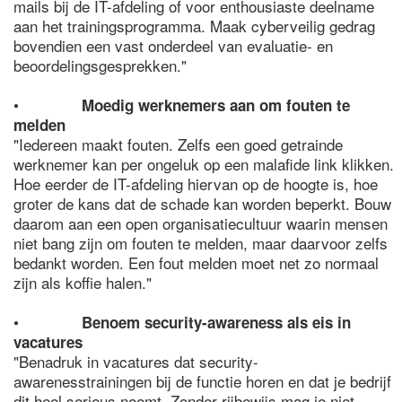
mails bij de IT-afdeling of voor enthousiaste deelname
aan het trainingsprogramma. Maak cyberveilig gedrag
bovendien een vast onderdeel van evaluatie- en
beoordelingsgesprekken."
•
Moedig werknemers aan om fouten te
melden
"Iedereen maakt fouten. Zelfs een goed getrainde
werknemer kan per ongeluk op een malafide link klikken.
Hoe eerder de IT-afdeling hiervan op de hoogte is, hoe
groter de kans dat de schade kan worden beperkt. Bouw
daarom aan een open organisatiecultuur waarin mensen
niet bang zijn om fouten te melden, maar daarvoor zelfs
bedankt worden. Een fout melden moet net zo normaal
zijn als koffie halen."
•
Benoem security-awareness als eis in
vacatures
"Benadruk in vacatures dat security-
awarenesstrainingen bij de functie horen en dat je bedrijf
dit heel serieus neemt. Zonder rijbewijs mag je niet