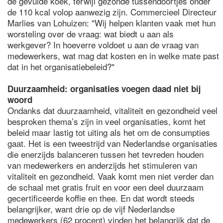
de gevulde koek, terwijl gezonde tussendoortjes onder
de 110 kcal volop aanwezig zijn. Commercieel Directeur
Marlies van Lohuizen: "Wij helpen klanten vaak met hun
worsteling over de vraag: wat biedt u aan als
werkgever? In hoeverre voldoet u aan de vraag van
medewerkers, wat mag dat kosten en in welke mate past
dat in het organisatiebeleid?"
Duurzaamheid: organisaties voegen daad niet bij
woord
Ondanks dat duurzaamheid, vitaliteit en gezondheid veel
besproken thema’s zijn in veel organisaties, komt het
beleid maar lastig tot uiting als het om de consumpties
gaat. Het is een tweestrijd van Nederlandse organisaties
die enerzijds balanceren tussen het tevreden houden
van medewerkers en anderzijds het stimuleren van
vitaliteit en gezondheid. Vaak komt men niet verder dan
de schaal met gratis fruit en voor een deel duurzaam
gecertificeerde koffie en thee. En dat wordt steeds
belangrijker, want drie op de vijf Nederlandse
medewerkers (62 procent) vinden het belangrijk dat de