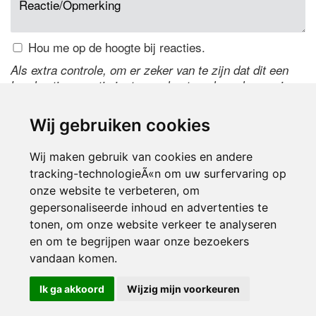
Hou me op de hoogte bij reacties.
Als extra controle, om er zeker van te zijn dat dit een
handmatige reactie is, typ onderstaande code over in
het tekstveld ernaast. Is het niet te lezen? Klik
hier
om
de code te wijzigen.
Wij gebruiken cookies
Wij maken gebruik van cookies en andere
tracking-technologieÃ«n om uw surfervaring op
onze website te verbeteren, om
gepersonaliseerde inhoud en advertenties te
tonen, om onze website verkeer te analyseren
en om te begrijpen waar onze bezoekers
Inloggen
vandaan komen.
Ik ga akkoord
Wijzig mijn voorkeuren
© 2000-2026 UFE Media:
Managersonline.nl
|
Brisk magazine
Partners:
Autowereld.com
|
Personeelsnet
| ABM Financial News