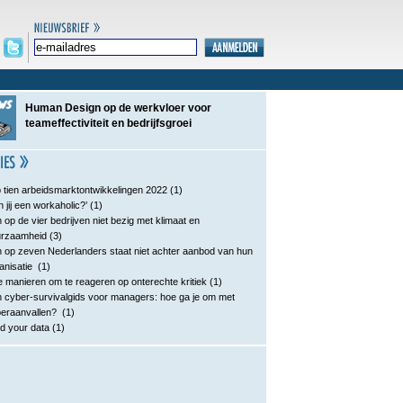
Human Design op de werkvloer voor
teameffectiviteit en bedrijfsgroei
 tien arbeidsmarktontwikkelingen 2022
(1)
n jij een workaholic?’
(1)
 op de vier bedrijven niet bezig met klimaat en
urzaamheid
(3)
 op zeven Nederlanders staat niet achter aanbod van hun
anisatie
(1)
e manieren om te reageren op onterechte kritiek
(1)
 cyber-survivalgids voor managers: hoe ga je om met
eraanvallen?
(1)
d your data
(1)