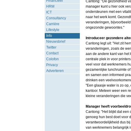
Financieel
Cantong: "De gezondheid van
HRM
manager kunt u hier ook ve
ondersteunen met een vitalit
ICT
naar het werk komt. Gezond
Consultancy
veranderingen, bijvoorbeeld
Carrière
ongezonde gewoontes."
Lifestyle
Info
Introduceer gezondere alte
Nieuwsbrief
Cantong legt uit: "Het zit h
Twitter
veranderingen, zoals de we
Contact
aan de andere kant van het 
Colofon
centrale plek in voor printe
veel voor dat werknemers hu
Privacy
gezamenlijke lunchruimte of
Adverteren
en samen een informeel praat
drinken een veelvoorkomend
"Een glaasje water is zo op, 
kantoor. Meteen weer een red
kleine veranderingen die ve
Manager heeft voorbeeldro
Cantong: "Het blijkt dat ee
genoeg hun best doet voor 
verantwoordelijkheid dus bij
van werknemers belangrijk is