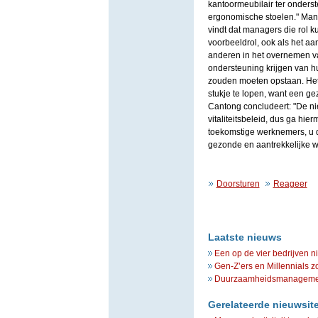
kantoormeubilair ter onderst
ergonomische stoelen." Man
vindt dat managers die rol 
voorbeeldrol, ook als het aa
anderen in het overnemen v
ondersteuning krijgen van h
zouden moeten opstaan. Het
stukje te lopen, want een g
Cantong concludeert: "De n
vitaliteitsbeleid, dus ga hie
toekomstige werknemers, u d
gezonde en aantrekkelijke w
Doorsturen
Reageer
Laatste nieuws
Een op de vier bedrijven n
Gen-Z’ers en Millennials z
Duurzaamheidsmanagement 
Gerelateerde nieuwsit