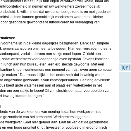
 werknemers is natuurlijk hun eigen verantwoordelijkheid, maar als
rantwoordelijkheid in nemen en uw werknemers zoveel mogelijk
eitsbeleid. U wilt immers dat uw personeel gezond is en met goede zin
heidsklachten kunnen gemakkelijk voorkomen worden met kleine
 door gezondere gewoontes te introduceren ter vervanging van
rnatieven
em voornamelijk in de kleine dagelijkse bezigheden. Denk aan simpele
rknemers aansporen om meer te bewegen. Plan een vergadering eens
kantoorpand, zodat iedereen een stukje moet lopen. Of richt een
rs, zodat werknemers voor ieder printje even opstaan. Tevens komt het
n lunch aan hun bureau eten, een erg slechte gewoonte. Met een
 kantine krijgen werknemers een moment van rust; even geen computer
je maken." Daarnaast blijkt uit het onderzoek dat te weinig water
e ongezonde gewoonte is van kantoorpersoneel. Cantong adviseert:
dus biedt grote waterflessen aan of plaats een waterkoeler in het
en om een stukje te lopen! Dit zijn slechts een paar voorbeelden van
el teweeg kunnen brengen."
l
n derde van de werknemers van mening is dat hun werkgever niet
de gezondheid van het personeel. Werknemers leggen de
 de werkgever. Geef hier gehoor aan. Laat blijken dat de gezondheid
 en een hoge prioriteit krijgt. Investeer bijvoorbeeld in ergonomisch