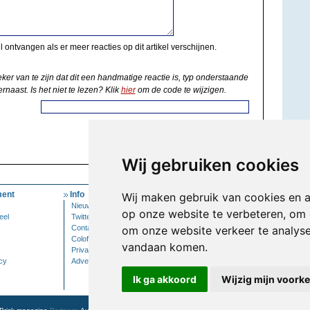
il ontvangen als er meer reacties op dit artikel verschijnen.
eker van te zijn dat dit een handmatige reactie is, typ onderstaande
rnaast. Is het niet te lezen? Klik
hier
om de code te wijzigen.
Wij gebruiken cookies
ent
Info
Mijn Account
Wij maken gebruik van cookies en 
Nieuwsbrief
Inloggen
op onze website te verbeteren, om 
eel
Twitter
Contact
om onze website verkeer te analys
Colofon
vandaan komen.
Privacy
cy
Adverteren
Ik ga akkoord
Wijzig mijn voork