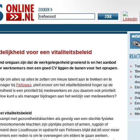
ijkheid voor een vitaliteitsbeleid
nd ontgaan zijn dat de werkgelegenheid groeiend is en het aanbod
Top
r werknemers met een goed CV liggen de banen voor het oprapen.
‘Be
Een
rijk om alles op alles te zetten om nieuw talent aan te trekken en te
du
nager bij
Fellowes
, pleit ervoor om het vitaliteitsbeleid hoger op de
Eén
dheid is een prioriteit bij medewerkers en zou daarom ook prioriteit
org
 Hoe kunt u als manager bijdragen aan het welzijn van medewerkers?
Dri
Een
cyb
vitaliteitsbeleid
Min
ampt met gezondheidsklachten als gevolg van een slechte fysieke
voorkomende klachten zijn pijnlijke polsen of armen, rugpijn of
voerd door Loudhouse in opdracht van Fellowes blijkt dat dit voor meer
emers een reden is om te overwegen om elders te gaan werken.