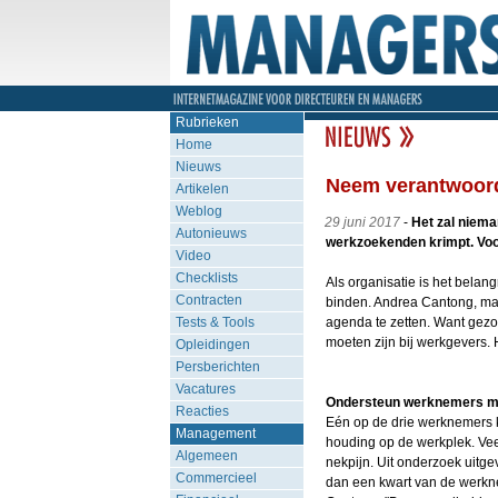
Rubrieken
Home
Nieuws
Neem verantwoordel
Artikelen
Weblog
29 juni 2017
-
Het zal niema
Autonieuws
werkzoekenden krimpt. Voo
Video
Checklists
Als organisatie is het belang
Contracten
binden. Andrea Cantong, ma
Tests & Tools
agenda te zetten. Want gezon
moeten zijn bij werkgevers.
Opleidingen
Persberichten
Vacatures
Ondersteun werknemers met 
Reacties
Eén op de drie werknemers k
Management
houding op de werkplek. Veel
Algemeen
nekpijn. Uit onderzoek uitge
Commercieel
dan een kwart van de werkn