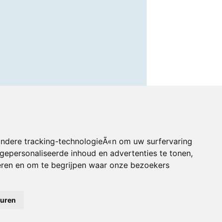
andere tracking-technologieÃ«n om uw surfervaring
gepersonaliseerde inhoud en advertenties te tonen,
eren en om te begrijpen waar onze bezoekers
euren