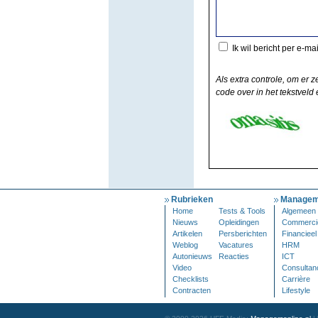
Ik wil bericht per e-ma
Als extra controle, om er z
code over in het tekstveld e
Rubrieken
Managem
Home
Tests & Tools
Algemeen
Nieuws
Opleidingen
Commerci
Artikelen
Persberichten
Financieel
Weblog
Vacatures
HRM
Autonieuws
Reacties
ICT
Video
Consultan
Checklists
Carrière
Contracten
Lifestyle