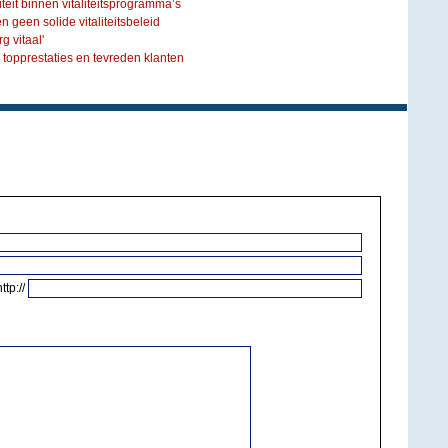
iteit binnen vitaliteitsprogramma’s
 geen solide vitaliteitsbeleid
g vitaal'
n topprestaties en tevreden klanten
http://