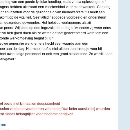
euning van een goede fysieke houding, zoals zit-sta oplossingen of
agers hebben uiteraard een voorbeeldrol voor medewerkers. Cantong
kunnen inzetten voor de gezondheid van medewerkers: "U heeft een
nkomt op de vitaliteit. Geef altijd het goede voorbeeld en ondersteun
an gezondere gewoontes. Het helpt de werknemers als zij
un peers. Wijs hen op een ingezakte houding of wanneer zij weer eens
 zal hen goed doen als ze weten dat het geaccepteerd wordt om een
ezonde werkomgeving begint bij u."
ieuwe generatie werknemers hecht veel waarde aan een
rmee aan de slag. Hiermee heeft u niet alleen een streepje voor bij
oet uw huidige personeel er ook een groot plezier mee. Zo wordt u een
erkgever."
iet bezig met klimaat en duurzaamheid
ouden van baan veranderen voor bedrijf dat beter aansluit bij waarden
steeds belangrijker voor moderne bedrijven
ems