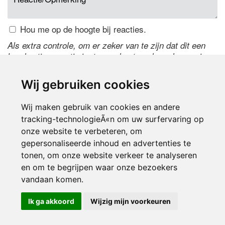
Hou me op de hoogte bij reacties.
Als extra controle, om er zeker van te zijn dat dit een
handmatige reactie is, typ onderstaande code over in
het tekstveld ernaast. Is het niet te lezen? Klik
hier
om
de code te wijzigen.
Wij gebruiken cookies
Wij maken gebruik van cookies en andere
tracking-technologieÃ«n om uw surfervaring op
onze website te verbeteren, om
gepersonaliseerde inhoud en advertenties te
tonen, om onze website verkeer te analyseren
en om te begrijpen waar onze bezoekers
Inloggen
vandaan komen.
Ik ga akkoord
Wijzig mijn voorkeuren
© 2000-2026 UFE Media:
Managersonline.nl
|
Brisk magazine
Partners:
Autowereld.com
|
Personeelsnet
| ABM Financial News