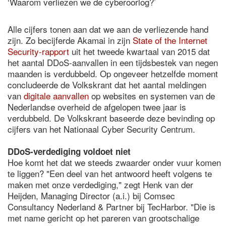
‘Waarom verliezen we de cyberoorlog?’
Alle cijfers tonen aan dat we aan de verliezende hand
zijn. Zo becijferde Akamai in zijn
State of the Internet
Security-rapport
uit het tweede kwartaal van 2015 dat
het aantal DDoS-aanvallen in een tijdsbestek van negen
maanden is verdubbeld. Op ongeveer hetzelfde moment
concludeerde de Volkskrant dat het aantal meldingen
van
digitale aanvallen
op websites en systemen van de
Nederlandse overheid de afgelopen twee jaar is
verdubbeld. De Volkskrant baseerde deze bevinding op
cijfers van het Nationaal Cyber Security Centrum.
DDoS-verdediging voldoet niet
Hoe komt het dat we steeds zwaarder onder vuur komen
te liggen? "Een deel van het antwoord heeft volgens te
maken met onze verdediging," zegt Henk van der
Heijden, Managing Director (a.i.) bij Comsec
Consultancy Nederland & Partner bij TecHarbor. "Die is
met name gericht op het pareren van grootschalige