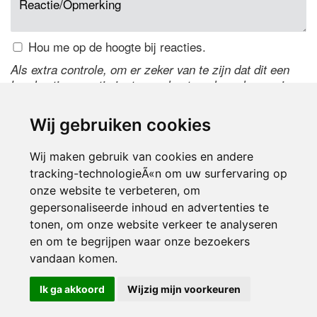
Hou me op de hoogte bij reacties.
Als extra controle, om er zeker van te zijn dat dit een
handmatige reactie is, typ onderstaande code over in
het tekstveld ernaast. Is het niet te lezen? Klik
hier
om
de code te wijzigen.
Wij gebruiken cookies
Wij maken gebruik van cookies en andere
tracking-technologieÃ«n om uw surfervaring op
onze website te verbeteren, om
gepersonaliseerde inhoud en advertenties te
tonen, om onze website verkeer te analyseren
en om te begrijpen waar onze bezoekers
Inloggen
vandaan komen.
Ik ga akkoord
Wijzig mijn voorkeuren
© 2000-2026 UFE Media:
Managersonline.nl
|
Brisk magazine
Partners:
Autowereld.com
|
Personeelsnet
| ABM Financial News