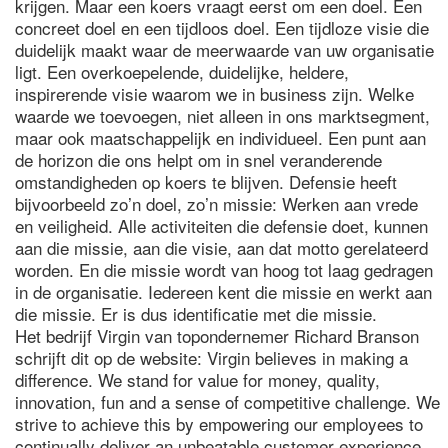
krijgen. Maar een koers vraagt eerst om een doel. Een
concreet doel en een tijdloos doel. Een tijdloze visie die
duidelijk maakt waar de meerwaarde van uw organisatie
ligt. Een overkoepelende, duidelijke, heldere,
inspirerende visie waarom we in business zijn. Welke
waarde we toevoegen, niet alleen in ons marktsegment,
maar ook maatschappelijk en individueel. Een punt aan
de horizon die ons helpt om in snel veranderende
omstandigheden op koers te blijven. Defensie heeft
bijvoorbeeld zo’n doel, zo’n missie: Werken aan vrede
en veiligheid. Alle activiteiten die defensie doet, kunnen
aan die missie, aan die visie, aan dat motto gerelateerd
worden. En die missie wordt van hoog tot laag gedragen
in de organisatie. Iedereen kent die missie en werkt aan
die missie. Er is dus identificatie met die missie.
Het bedrijf Virgin van topondernemer Richard Branson
schrijft dit op de website: Virgin believes in making a
difference. We stand for value for money, quality,
innovation, fun and a sense of competitive challenge. We
strive to achieve this by empowering our employees to
continually deliver an unbeatable customer experience.