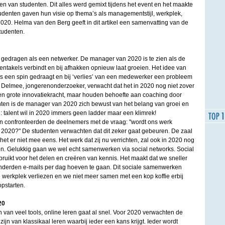
 van studenten. Dit alles werd gemixt tijdens het event en het maakte
tudenten gaven hun visie op thema’s als managementstijl, werkplek,
020. Helma van den Berg geeft in dit artikel een samenvatting van de
studenten.
 gedragen als een netwerker. De manager van 2020 is te zien als de
 tentakels verbindt en bij afhakken opnieuw laat groeien. Het idee van
s een spin gedraagt en bij ‘verlies’ van een medewerker een probleem
as Delmee, jongerenonderzoeker, verwacht dat het in 2020 nog niet zover
n grote innovatiekracht, maar houden behoefte aan coaching door
ten is de manager van 2020 zich bewust van het belang van groei en
: talent wil in 2020 immers geen ladder maar een klimrek!
n confronteerden de deelnemers met de vraag: "wordt ons werk
2020?" De studenten verwachten dat dit zeker gaat gebeuren. De zaal
t er niet mee eens. Het werk dat zij nu verrichten, zal ook in 2020 nog
n. Gelukkig gaan we wel echt samenwerken via social networks. Social
ruikt voor het delen en creëren van kennis. Het maakt dat we sneller
onderden e-mails per dag hoeven te gaan. Dit sociale samenwerken
 werkplek verliezen en we niet meer samen met een kop koffie erbij
opstarten.
20
van veel tools, online leren gaat al snel. Voor 2020 verwachten de
zijn van klassikaal leren waarbij ieder een kans krijgt. Ieder wordt