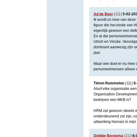
Ad de Beer
|
|
5
-
02
-
20
Ik wordt zo moe van deze 
figuur die het einde van 
eigenlijk gewoon een defi
En al die personeelmense
Ulrich en Vincke. Vervolg
dominant aanwezig zijn om
jaar.
Maar wie doet er nu mee o
personeelmensen alleen m
Timon Rammeloo
|
|
6
-
Alsof elke organisatie een
Organisation Development
bedrijven een MKB is?
HRM zal gewoon steeds me
ondersteunend zal zijn, co
uitwerking hiervan in mij
Debbie Bergsma
|
|
6
-