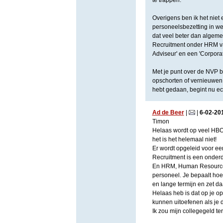
te trappen.
Overigens ben ik het niet
personeelsbezetting in wel
dat veel beter dan algem
Recruitment onder HRM val
Adviseur' en een 'Corporat
Met je punt over de NVP 
opschorten of vernieuwen
hebt gedaan, begint nu ec
Ad de Beer
|
|
6
-
02
-
20
Timon
Helaas wordt op veel HB
het is het helemaal niet!
Er wordt opgeleid voor een
Recruitment is een onder
En HRM, Human Resource M
personeel. Je bepaalt hoe
en lange termijn en zet daa
Helaas heb is dat op je o
kunnen uitoefenen als je 
Ik zou mijn collegegeld te