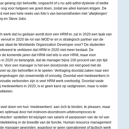
aar gelang zijn behoefte; ongeacht of u nu add-adhd-dyslexie of welke
is oog voor hetgeen we goed doen, zodat we allen kansen krijgen. De
d met een hele reeks van foto’s van beroemdheden met ‘afwijkingen’
rg en Steve Jobs.
sch werk dat nu gedaan wordt door een HRM’er, zal in 2020 een taak van
ervult in 2020 de rol van WOD’er en is strategisch partner van de
Waar staat de Worldwide Organization Developer voor? De studenten
otiveerd te verklaren dat HRM in 2020 niet meer bestaat. De
ch de komende jaren dat HRM niet iets is voor HRM, maar voor
n 2020 zo belangrijk, dat de manager bijna 100 procent van zijn tijd
rs. Voor een manager is het een doodzonde om niet goed met de
el op zijn behoeften in te spelen. Vertraging doordat zaken naar een
rgedragen zijn onwenselijk of onnodig. Doordat veel medewerkers in
isatie verbonden zijn is veel HRM werk overbodig. Doordat vaste
j medewerkers in 2020, is er geen kans op vastgroeien, maar is ieder
wikkelen.
veel doen om hun ‘medewerkers’ aan zich te binden, te pleasen, maar
n en optimaal door het instroom-doorstroom-uitstroomproces te
tracten’ opstellen tot wijzigen van salaris of aanpassen van de rol van
twikkeling in de breedte van de functie. Human resource management
 de manager geworden, waardoor er geen operationeel of tactisch werk