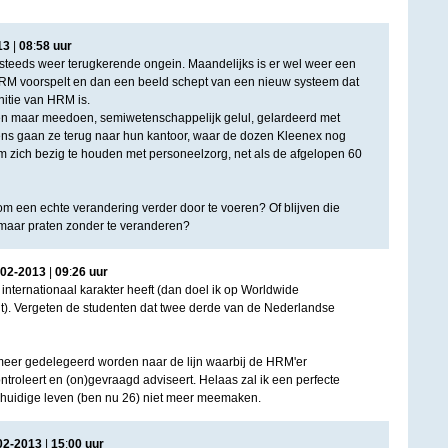
13
|
08
:
58
uur
steeds weer terugkerende ongein. Maandelijks is er wel weer een
HRM voorspelt en dan een beeld schept van een nieuw systeem dat
nitie van HRM is.
n maar meedoen, semiwetenschappelijk gelul, gelardeerd met
ens gaan ze terug naar hun kantoor, waar de dozen Kleenex nog
 zich bezig te houden met personeelzorg, net als de afgelopen 60
m een echte verandering verder door te voeren? Of blijven die
aar praten zonder te veranderen?
02
-
2013
|
09
:
26
uur
 internationaal karakter heeft (dan doel ik op Worldwide
). Vergeten de studenten dat twee derde van de Nederlandse
er gedelegeerd worden naar de lijn waarbij de HRM'er
ntroleert en (on)gevraagd adviseert. Helaas zal ik een perfecte
n huidige leven (ben nu 26) niet meer meemaken.
02
-
2013
|
15
:
00
uur