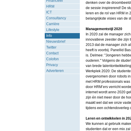
Financieel
denken over de droombeelden
HRM
de sessie inspirerend! De s
ICT
leren en de rol van HRM in 2
Consultancy
belangrijkste visies van de 
Carrière
Managementstijl 2020
Lifestyle
In 2020 zal de manager zich
Info
innovatieve zeester die zijn
Nieuwsbrief
2013 dat de manager zich al
Twitter
heeft is voorbij. Panellid B
Contact
is. Delmee: "Jongeren hebbe
Colofon
ouderen." Volgens de studen
Privacy
van brede talentontwikkeling
Adverteren
Werkplek 2020: De studente
overgenomen door robots in 
met HRM professionals was he
door HRM’ers verricht worde
internet wordt anno 2020 geb
zijn én niet meer door de h
maakt wel dat we onze vaste
tijdens een ochtendoverleg 
Leren en ontwikkelen in 20
We kunnen al gebruik maken 
studenten dat er een mix zal 