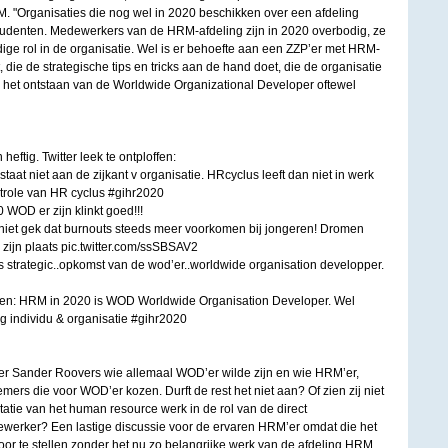
M. "Organisaties die nog wel in 2020 beschikken over een afdeling
 studenten. Medewerkers van de HRM-afdeling zijn in 2020 overbodig, ze
ige rol in de organisatie. Wel is er behoefte aan een ZZP’er met HRM-
t, die de strategische tips en tricks aan de hand doet, die de organisatie
er het ontstaan van de Worldwide Organizational Developer oftewel
heftig. Twitter leek te ontploffen:
t niet aan de zijkant v organisatie. HRcyclus leeft dan niet in werk
trole van HR cyclus #gihr2020
OD er zijn klinkt goed!!!
t gek dat burnouts steeds meer voorkomen bij jongeren! Dromen
zijn plaats pic.twitter.com/ssSBSAV2
strategic..opkomst van de wod’er..worldwide organisation developper.
: HRM in 2020 is WOD Worldwide Organisation Developer. Wel
g individu & organisatie #gihr2020
er Sander Roovers wie allemaal WOD’er wilde zijn en wie HRM’er,
rs die voor WOD’er kozen. Durft de rest het niet aan? Of zien zij niet
atie van het human resource werk in de rol van de direct
werker? Een lastige discussie voor de ervaren HRM’er omdat die het
oor te stellen zonder het nu zo belangrijke werk van de afdeling HRM.