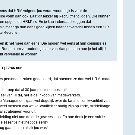
 eens dat HRM volgens jou verantwoordelijk is voor de
ke vorm dan ook. Laat dit lekker bij Recruitment liggen. Die kunnen
een opgeleide HRM'ers. En je kan inderdaad zeggen dat
t, maar ga dan eens goed kijken naar het verschil tussen een 'HR
e Recruiter'.
ben ik het meer dan eens. Die mogen wel eens al hun commissies
. Roepen om verandering maar vastklampen aan hoe je het altijd
ht vervelend te worden.
13
|
17
:
46
uur
O's personeelszaken gedoceerd, dat noemen ze dan wel HRM, maar
 beroep dat al 30 jaar niet meer bestaat!
deel van HRM, het is de inkoop van medewerkers.
anagement, gaat wel degelijk over de kwaliteit en kwantiteit van
veel mensen van welke kwaliteit er nodig zijn op korte, middellange
r strategieën voor uit.
pleiding niet aan de orde geweest dus. En hoe denk je een vak te
de essentie niet hebt geleerd?
rug gaan halen als ik jou was!