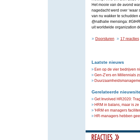
Het mooie van de avond was
nagedacht werd over ‘waar s
van nu wakker te schudden e
@nathalie mensinga: #GIHR2
uit worldwide organization d
Doorsturen
17 reacties
Laatste nieuws
Een op de vier bedrijven n
Gen-Z’ers en Millennials z
Duurzaamheidsmanagement 
Gerelateerde nieuwsit
Get Involved HR2020: Trag
HRM in balans, maar is ze
'HRM en managers facilite
HR-managers hebben geen t