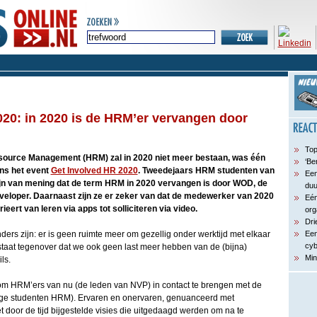
20: in 2020 is de HRM’er vervangen door
Top
urce Management (HRM) zal in 2020 niet meer bestaan, was één
‘Be
ens het event
Get Involved HR 2020
. Tweedejaars HRM studenten van
Een
ijn van mening dat de term HRM in 2020 vervangen is door WOD, de
du
eloper. Daarnaast zijn ze er zeker van dat de medewerker van 2020
Eén
ieert van leren via apps tot solliciteren via video.
org
Dri
ders zijn: er is geen ruimte meer om gezellig onder werktijd met elkaar
Een
cyb
 staat tegenover dat we ook geen last meer hebben van de (bijna)
Min
ls.
om HRM’ers van nu (de leden van NVP) in contact te brengen met de
ge studenten HRM). Ervaren en onervaren, genuanceerd met
oor de tijd bijgestelde visies die uitgedaagd werden om na te