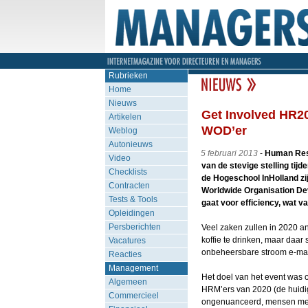
Rubrieken
Home
Nieuws
Get Involved HR20
Artikelen
WOD’er
Weblog
Autonieuws
5 februari 2013
-
Human Reso
Video
van de stevige stelling tijd
Checklists
de Hogeschool InHolland z
Contracten
Worldwide Organisation Dev
Tests & Tools
gaat voor efficiency, wat var
Opleidingen
Persberichten
Veel zaken zullen in 2020 an
koffie te drinken, maar daar
Vacatures
onbeheersbare stroom e-mai
Reacties
Management
Het doel van het event was 
Algemeen
HRM’ers van 2020 (de huidi
Commercieel
ongenuanceerd, mensen met d