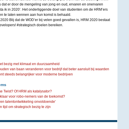
 dat er door de mengeling van jong en oud, ervaren en onervaren
ta ik in 2020’. Het onderliggende doel van studenten om de HRM’ers
n te laten wennen aan hun komst is behaald.
020 Blij dat de WOD’er bij velen goed gevallen is, HRM 2020 bestaat
evelopers! #strategisch doelen bereiken.
iet bezig met klimaat en duurzaamheid
ouden van baan veranderen voor bedrijf dat beter aansluit bij waarden
steeds belangrijker voor moderne bedrijven
ems
e Twist? Of HRM als katalysator?
 klaar voor robo-nemers van de toekomst?
ren talentontwikkeling onvoldoende'
ijd om strategisch bezig te zijn