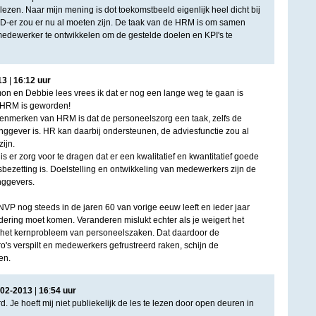
 lezen. Naar mijn mening is dot toekomstbeeld eigenlijk heel dicht bij
D-er zou er nu al moeten zijn. De taak van de HRM is om samen
dewerker te ontwikkelen om de gestelde doelen en KPI's te
13
|
16
:
12
uur
mon en Debbie lees vrees ik dat er nog een lange weg te gaan is
 HRM is geworden!
enmerken van HRM is dat de personeelszorg een taak, zelfs de
inggever is. HR kan daarbij ondersteunen, de adviesfunctie zou al
ijn.
 er zorg voor te dragen dat er een kwalitatief en kwantitatief goede
ezetting is. Doelstelling en ontwikkeling van medewerkers zijn de
nggevers.
e NVP nog steeds in de jaren 60 van vorige eeuw leeft en ieder jaar
ndering moet komen. Veranderen mislukt echter als je weigert het
is het kernprobleem van personeelszaken. Dat daardoor de
o's verspilt en medewerkers gefrustreerd raken, schijn de
en.
02
-
2013
|
16
:
54
uur
 Je hoeft mij niet publiekelijk de les te lezen door open deuren in