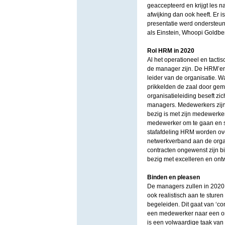
geaccepteerd en krijgt les n
afwijking dan ook heeft. Er 
presentatie werd ondersteun
als Einstein, Whoopi Goldbe
Rol HRM in 2020
Al het operationeel en tacti
de manager zijn. De HRM’er v
leider van de organisatie. 
prikkelden de zaal door gem
organisatieleiding beseft zi
managers. Medewerkers zijn i
bezig is met zijn medewerke
medewerker om te gaan en sn
stafafdeling HRM worden ove
netwerkverband aan de organ
contracten ongewenst zijn bi
bezig met excelleren en ont
Binden en pleasen
De managers zullen in 2020 
ook realistisch aan te sture
begeleiden. Dit gaat van ‘con
een medewerker naar een on
is een volwaardige taak van