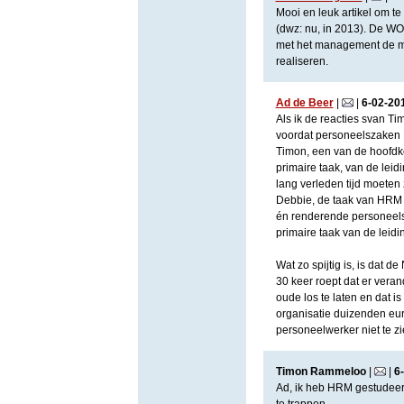
Mooi en leuk artikel om te
(dwz: nu, in 2013). De WO
met het management de me
realiseren.
Ad de Beer
|
|
6
-
02
-
20
Als ik de reacties svan Ti
voordat personeelszaken
Timon, een van de hoofdk
primaire taak, van de leid
lang verleden tijd moeten z
Debbie, de taak van HRM is
én renderende personeelsb
primaire taak van de leidi
Wat zo spijtig is, is dat d
30 keer roept dat er vera
oude los te laten en dat 
organisatie duizenden eur
personeelwerker niet te zi
Timon Rammeloo
|
|
6
-
Ad, ik heb HRM gestudeerd.