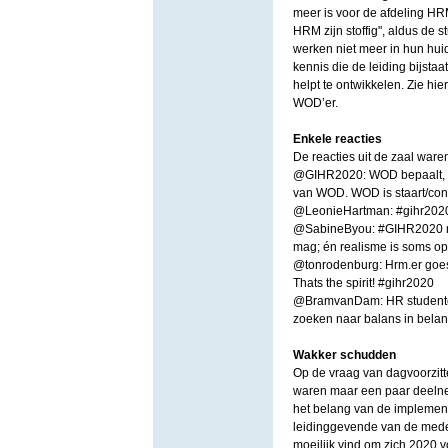
meer is voor de afdeling HR
HRM zijn stoffig", aldus de
werken niet meer in hun huid
kennis die de leiding bijstaa
helpt te ontwikkelen. Zie hi
WOD’er.
Enkele reacties
De reacties uit de zaal waren 
@GIHR2020: WOD bepaalt, staa
van WOD. WOD is staart/con
@LeonieHartman: #gihr2020 W
@SabineByou: #GIHR2020 nie
mag; én realisme is soms op 
@tonrodenburg: Hrm.er goes 
Thats the spirit! #gihr2020
@BramvanDam: HR studenten
zoeken naar balans in belan
Wakker schudden
Op de vraag van dagvoorzitt
waren maar een paar deelneme
het belang van de implement
leidinggevende van de mede
moeilijk vind om zich 2020 v