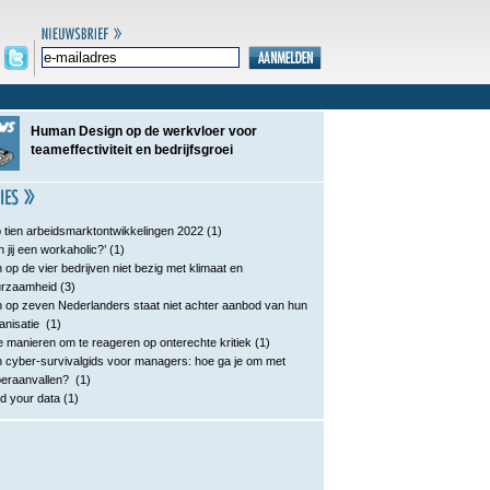
Human Design op de werkvloer voor
teameffectiviteit en bedrijfsgroei
 tien arbeidsmarktontwikkelingen 2022
(1)
n jij een workaholic?’
(1)
 op de vier bedrijven niet bezig met klimaat en
urzaamheid
(3)
 op zeven Nederlanders staat niet achter aanbod van hun
anisatie
(1)
e manieren om te reageren op onterechte kritiek
(1)
 cyber-survivalgids voor managers: hoe ga je om met
eraanvallen?
(1)
d your data
(1)