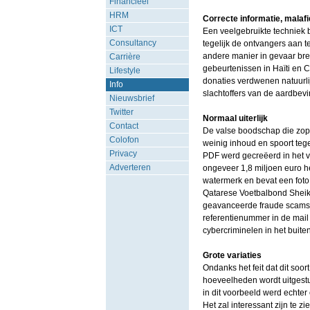
Financieel
HRM
Correcte informatie, malaf
ICT
Een veelgebruikte techniek b
Consultancy
tegelijk de ontvangers aan 
andere manier in gevaar bre
Carrière
gebeurtenissen in Haïti en C
Lifestyle
donaties verdwenen natuurl
Info
slachtoffers van de aardbev
Nieuwsbrief
Twitter
Normaal uiterlijk
Contact
De valse boodschap die zopa
Colofon
weinig inhoud en spoort teg
Privacy
PDF werd gecreëerd in het v
Adverteren
ongeveer 1,8 miljoen euro h
watermerk en bevat een foto 
Qatarese Voetbalbond Sheikh
geavanceerde fraude scams,
referentienummer in de mail 
cybercriminelen in het buit
Grote variaties
Ondanks het feit dat dit soo
hoeveelheden wordt uitgestu
in dit voorbeeld werd echte
Het zal interessant zijn te