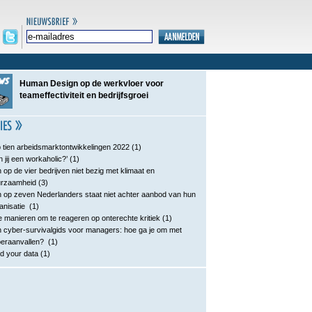
Human Design op de werkvloer voor
teameffectiviteit en bedrijfsgroei
 tien arbeidsmarktontwikkelingen 2022
(1)
n jij een workaholic?’
(1)
 op de vier bedrijven niet bezig met klimaat en
urzaamheid
(3)
 op zeven Nederlanders staat niet achter aanbod van hun
anisatie
(1)
e manieren om te reageren op onterechte kritiek
(1)
 cyber-survivalgids voor managers: hoe ga je om met
eraanvallen?
(1)
d your data
(1)