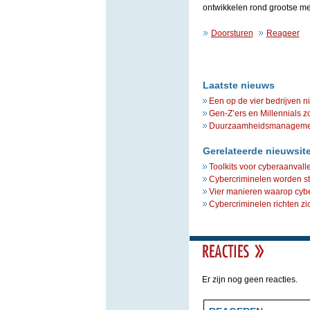
ontwikkelen rond grootse 
Doorsturen
Reageer
Laatste nieuws
Een op de vier bedrijven n
Gen-Z’ers en Millennials z
Duurzaamheidsmanagement 
Gerelateerde nieuwsit
Toolkits voor cyberaanvall
Cybercriminelen worden st
Vier manieren waarop cybe
Cybercriminelen richten zi
Er zijn nog geen reacties.