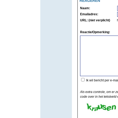
REAGEREN
Naam:
Emailadres:
URL: (niet verplicht)
Reactie/Opmerking:
Ik wil bericht per e-ma
Als extra controle, om er z
code over in het tekstveld e