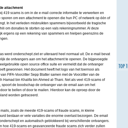
ide attachment
ij 419 scams is om in de e-mail correcte informatie te verwerken en
te sporen om een attachment te openen die hun PC of netwerk op één of
ngt. In het verleden misbruikten spammers bijvoorbeeld de tragische
hili om donaties te storten op een vals rekeningnummer. Al deze
ijk ergens op een rekening van spammers en hielpen geenszins de
ingen.
s werd onderschept ziet er uiteraard heel normaal uit. De e-mail bevat
elijk de ontvangers aan om het attachment te openen. De bijgevoegde
eelgebruikte open source office suite en vermeldt dat de ontvanger
eeft gewonnen. Het document heeft het logo van het toernooi als
van FIFA-Voorzitter Sepp Blatter samen met de Voorzitter van de
 Hamad bin Khalifa bin Ahmed al-Thani. Net als veel 419-scams of
 spoort de boodschap de ontvanger van de email aan om het
door te bellen of door te mailen. Hierdoor kan de oproep door de
enland worden getraceerd.
rt mails, zoals de meeste 419-scams of fraude scams, in kleine
urd bestaan er vele variaties die enorme overlast bezorgen. De email
r onderschept en automatisch geblokkeerd bij verschillende ontvangers.
 zien hoe 419-scams en geavanceerde fraude scams zich verder zullen