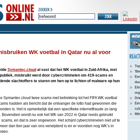
isbruiken WK voetbal in Qatar nu al voor
Top
telde
Symantec.cloud
al vast dat het WK voetbal in Zuid-Afrika, met
‘Be
npubliek, misbruikt werd door cybercriminelen om 419-scams en
Een
nde slachtoffers te sturen om hen op te lichten of malware op hun
du
Eén
org
e Symantec.cloud twee scams met betrekking tot het FIFA WK voetbal
Dri
scams hadden als bericht dat de ontvanger de lotto had gewonnen die
Een
cyb
nden is. Het is opmerkelijk dat een specifieke internetfraude zo lang
Min
 Bovendien wordt nu ook het WK van 2022 in Qatar reeds gebruikt
cams, en dat is zeer ongewoon. Het schijnt cybercriminelen niet uit te
eer dan tien jaar van ons verwijderd is en er voordien nog WK’s in
inden.