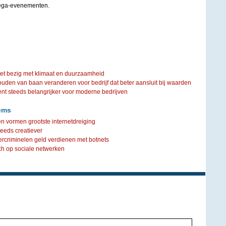
mega-evenementen.
iet bezig met klimaat en duurzaamheid
ouden van baan veranderen voor bedrijf dat beter aansluit bij waarden
steeds belangrijker voor moderne bedrijven
ems
en vormen grootste internetdreiging
eeds creatiever
rcriminelen geld verdienen met botnets
ch op sociale netwerken