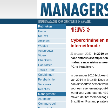
Rubrieken
Home
Nieuws
Cybercriminelen m
Artikelen
internetfraude
Weblog
Autonieuws
11 februari 2011
-
In 2010 s
Video
haar enthousiast miljoene
Checklists
malware naar nietsvermoede
Contracten
PC te installeren.
Tests & Tools
Opleidingen
In december 2010 blokkeerd
Persberichten
van 2014 in Brazilië. Deze 
aan dit sportevenement verbo
Vacatures
voor een evenement opduikt.
Reacties
wordt voor zogenaamde 419 s
Management
maken dat het toernooi nog m
Algemeen
Brazilië en Rusland plaatsv
Commercieel