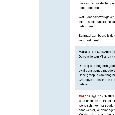
om aan het maatschappelij
hoog opgeleid.
Wat u daar als werkgever a
interessante functie met d
behouden.
Eenmaal aan boord is de 
voordeel mee!
maria
|
|
14
-
01
-
2011
|
De reactie van Miranda ka
Daarbij is er nog een gro
bv.alleenstaande moeders 
Deze groep is vaak nog h
Creatieve oplossingen bed
hebben.
Mascha
|
|
14
-
01
-
2011
Is de daling in de intent
toe te schrijven aan oude
daadwerkelijke ervaringe
Met de opkomst van het N