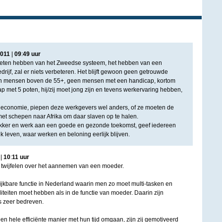
011
|
09
:
49
uur
oeten hebben van het Zweedse systeem, het hebben van een
rijf, zal er niets verbeteren. Het blijft gewoon geen getrouwde
 mensen boven de 55+, geen mensen met een handicap, kortom
aap met 5 poten, hij/zij moet jong zijn en tevens werkervaring hebben,
 economie, piepen deze werkgevers wel anders, of ze moeten de
et schepen naar Afrika om daar slaven op te halen.
ker en werk aan een goede en gezonde toekomst, geef iedereen
k leven, waar werken en beloning eerlijk blijven.
|
10
:
11
uur
 twijfelen over het aannemen van een moeder.
lijkbare functie in Nederland waarin men zo moet multi-tasken en
eiten moet hebben als in de functie van moeder. Daarin zijn
 zeer bedreven.
n hele efficiënte manier met hun tijd omgaan, zijn zij gemotiveerd