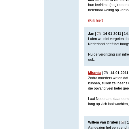
hun leefritme (nog) beter 
helemaal weinig op kantoo
(Klik hier)
Jan
|
|
14
-
01
-
2011
|
14
:
Laten we niet vergeten da
Nederland heeft het hoogs
Nu de vergrijzing zijn in
ook.
Miranda
|
|
14
-
01
-
2011
Zodra moeders weten dat h
kunnen, zullen ze ineens 
die opvang veel beter ger
Laat Nederland daar eerst
lang op zich laat wachten,
Willem van Druten
|
|
1
Aangezien het een trendmat