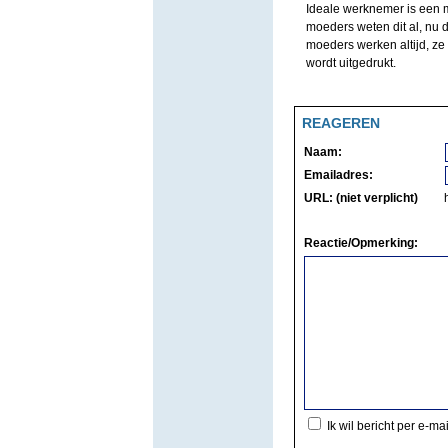
Ideale werknemer is een
moeders weten dit al, nu d
moeders werken altijd, ze z
wordt uitgedrukt.
REAGEREN
Naam:
Emailadres:
URL: (niet verplicht)
Reactie/Opmerking:
Ik wil bericht per e-ma