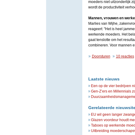
moeders niet uitzonderlijk 
wordt de productiviteit ver
Mannen, vrouwen en werk
Marlies van Wijhe, zakenvro
reageert: "Het is heel jamm
werkende moeders. Het belang
gaat tenslotte om het resulta
combineren. Voor mannen e
Doorsturen
10 reacties
Laatste nieuws
Een op de vier bedrijven n
Gen-Z’ers en Millennials z
Duurzaamheidsmanagement 
Gerelateerde nieuwsit
EU wil geen langer zwang
Glazen voordeur houdt me
Taboes op werkende moede
Uitbreiding moederschapsv