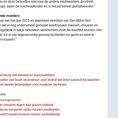
zijn, en deze behoeften ook naar de andere medewerkers doortrekt,
hoogd, dalen de overheadkosten en is het personeel gemotiveerder."
ende moeders
uw van het jaar 2010 en algemeen directeur van Van Wijhe Verf,
er dat er nog onderscheid gemaakt wordt tussen mannen, vrouwen en
rijkste is dat je betrokken werknemers vindt die kwaliteit leveren. Het
at. En er zijn tegenwoordig genoeg faciliteiten om gezin en werk te
n vrouwen."
iet bezig met klimaat en duurzaamheid
ouden van baan veranderen voor bedrijf dat beter aansluit bij waarden
steeds belangrijker voor moderne bedrijven
ems
erschapsverlof
er vrouwen tegen dan glazen plafond
r en zorgende vader moeten verdwijnen
erlof maakt vrouwen minder aantrekkelijk