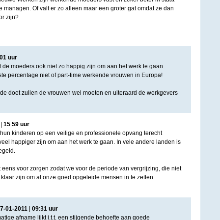
te managen. Of valt er zo alleen maar een groter gat omdat ze dan
r zijn?
01
uur
t de moeders ook niet zo happig zijn om aan het werk te gaan.
te percentage niet of part-time werkende vrouwen in Europa!
trede doet zullen de vrouwen wel moeten en uiteraard de werkgevers
|
15
:
59
uur
un kinderen op een veilige en professionele opvang terecht
veel happiger zijn om aan het werk te gaan. In vele andere landen is
egeld.
 eens voor zorgen zodat we voor de periode van vergrijzing, die niet
 klaar zijn om al onze goed opgeleide mensen in te zetten.
7
-
01
-
2011
|
09
:
31
uur
ige afname lijkt i.t.t. een stijgende behoefte aan goede