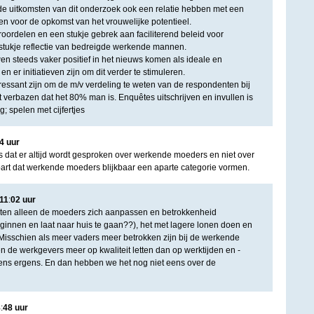
e uitkomsten van dit onderzoek ook een relatie hebben met een
n voor de opkomst van het vrouwelijke potentieel.
rdelen en een stukje gebrek aan faciliterend beleid voor
tukje reflectie van bedreigde werkende mannen.
wen steeds vaker positief in het nieuws komen als ideale en
 er initiatieven zijn om dit verder te stimuleren.
eressant zijn om de m/v verdeling te weten van de respondenten bij
 verbazen dat het 80% man is. Enquêtes uitschrijven en invullen is
; spelen met cijfertjes
4
uur
is dat er altijd wordt gesproken over werkende moeders en niet over
art dat werkende moeders blijkbaar een aparte categorie vormen.
11
:
02
uur
oeten alleen de moeders zich aanpassen en betrokkenheid
ginnen en laat naar huis te gaan??), het met lagere lonen doen en
Misschien als meer vaders meer betrokken zijn bij de werkende
 de werkgevers meer op kwaliteit letten dan op werktijden en -
ns ergens. En dan hebben we het nog niet eens over de
8
:
48
uur