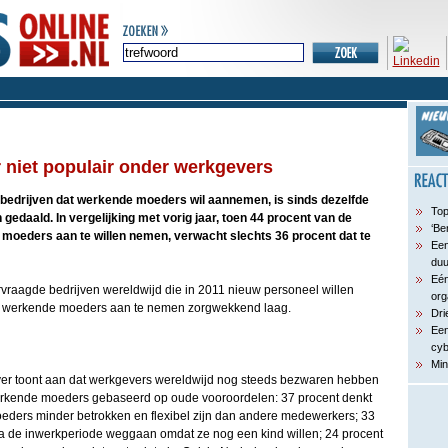
niet populair onder werkgevers
 bedrijven dat werkende moeders wil aannemen, is sinds dezelfde
Top
 gedaald. In vergelijking met vorig jaar, toen 44 procent van de
‘Be
moeders aan te willen nemen, verwacht slechts 36 procent dat te
Een
du
Eén
vraagde bedrijven wereldwijd die in 2011 nieuw personeel willen
org
om werkende moeders aan te nemen zorgwekkend laag.
Dri
Een
cyb
Min
er toont aan dat werkgevers wereldwijd nog steeds bezwaren hebben
rkende moeders gebaseerd op oude vooroordelen: 37 procent denkt
eders minder betrokken en flexibel zijn dan andere medewerkers; 33
 na de inwerkperiode weggaan omdat ze nog een kind willen; 24 procent