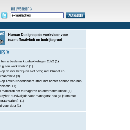
Human Design op de werkvloer voor
teameffectiviteit en bedrijfsgroei
 tien arbeidsmarktontwikkelingen 2022
(1)
n jij een workaholic?’
(1)
 op de vier bedrijven niet bezig met klimaat en
urzaamheid
(3)
 op zeven Nederlanders staat niet achter aanbod van hun
anisatie
(1)
e manieren om te reageren op onterechte kritiek
(1)
 cyber-survivalgids voor managers: hoe ga je om met
eraanvallen?
(1)
d your data
(1)