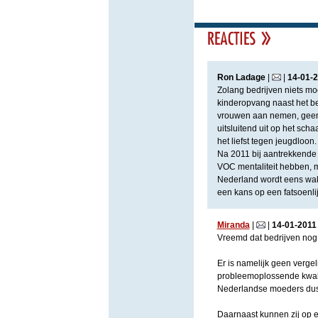
Ron Ladage
|
|
14
-
01
-
2
Zolang bedrijven niets m
kinderopvang naast het bed
vrouwen aan nemen, geen
uitsluitend uit op het sch
het liefst tegen jeugdloon.
Na 2011 bij aantrekkende
VOC mentaliteit hebben, m
Nederland wordt eens wak
een kans op een fatsoenlij
Miranda
|
|
14
-
01
-
2011
Vreemd dat bedrijven nog
Er is namelijk geen verge
probleemoplossende kwalit
Nederlandse moeders dus
Daarnaast kunnen zij op ee