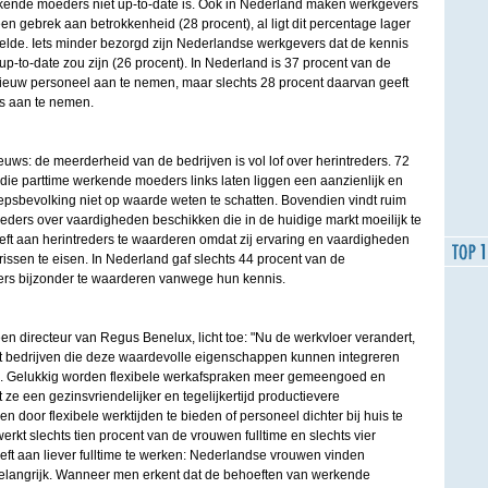
kende moeders niet up-to-date is. Ook in Nederland maken werkgevers
en gebrek aan betrokkenheid (28 procent), al ligt dit percentage lager
lde. Iets minder bezorgd zijn Nederlandse werkgevers dat de kennis
-to-date zou zijn (26 procent). In Nederland is 37 procent van de
nieuw personeel aan te nemen, maar slechts 28 procent daarvan geeft
s aan te nemen.
ieuws: de meerderheid van de bedrijven is vol lof over herintreders. 72
die parttime werkende moeders links laten liggen een aanzienlijk en
psbevolking niet op waarde weten te schatten. Bovendien vindt ruim
ders over vaardigheden beschikken die in de huidige markt moeilijk te
eft aan herintreders te waarderen omdat zij ervaring en vaardigheden
ssen te eisen. In Nederland gaf slechts 44 procent van de
ers bijzonder te waarderen vanwege hun kennis.
directeur van Regus Benelux, licht toe: "Nu de werkvloer verandert,
t bedrijven die deze waardevolle eigenschappen kunnen integreren
. Gelukkig worden flexibele werkafspraken meer gemeengoed en
ze een gezinsvriendelijker en tegelijkertijd productievere
door flexibele werktijden te bieden of personeel dichter bij huis te
erkt slechts tien procent van de vrouwen fulltime en slechts vier
eft aan liever fulltime te werken: Nederlandse vrouwen vinden
s belangrijk. Wanneer men erkent dat de behoeften van werkende