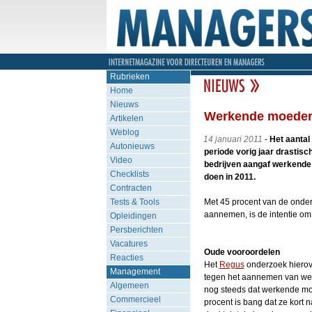
Rubrieken
Home
Nieuws
Werkende moeder 
Artikelen
Weblog
14 januari 2011
-
Het aantal
Autonieuws
periode vorig jaar drastisch
Video
bedrijven aangaf werkende 
Checklists
doen in 2011.
Contracten
Tests & Tools
Met 45 procent van de onder
aannemen, is de intentie 
Opleidingen
Persberichten
Vacatures
Oude vooroordelen
Reacties
Het
Regus
onderzoek hierov
Management
tegen het aannemen van we
Algemeen
nog steeds dat werkende mo
Commercieel
procent is bang dat ze kort