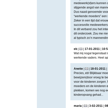
medewerk(st)ers kunnen d
stijgende angst van manne
Dus naast genoemde vooroo
“werkende moeders” een s
Zeker in een tijd dat vrou
succesvolle medewerkers en
In dit verband zou het int
dit onderzoek. Zou me niet
al typisch zo’n mannending
eb
|
|
17
-
01
-
2011
|
10
:
5
Wat mij nogal tegenstaat 
werkende vaders. Heel ap
Anette
|
|
18
-
01
-
2011
|
Precies, eb! Blijkbaar m
bewijzen(door vroeg te be
voor de kinderen zorgen. 
moeders en de kinderen en
plekken, komen we nog ee
kinderopvang gehad...
maria
|
|
3
-
02
-
2011
|
0