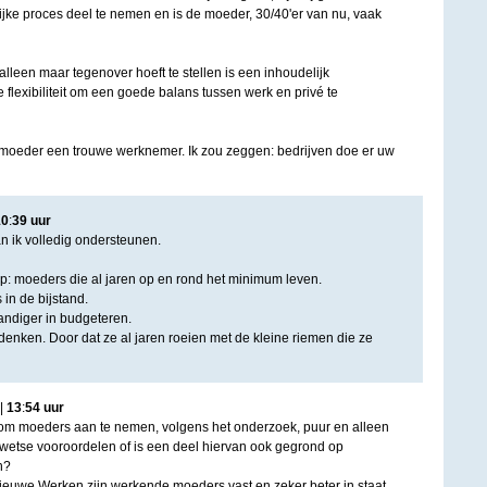
ke proces deel te nemen en is de moeder, 30/40'er van nu, vaak
lleen maar tegenover hoeft te stellen is een inhoudelijk
e flexibiliteit om een goede balans tussen werk en privé te
moeder een trouwe werknemer. Ik zou zeggen: bedrijven doe er uw
10
:
39
uur
n ik volledig ondersteunen.
ep: moeders die al jaren op en rond het minimum leven.
in de bijstand.
andiger in budgeteren.
enken. Door dat ze al jaren roeien met de kleine riemen die ze
|
13
:
54
uur
ie om moeders aan te nemen, volgens het onderzoek, puur en alleen
rwetse vooroordelen of is een deel hiervan ook gegrond op
n?
ieuwe Werken zijn werkende moeders vast en zeker beter in staat