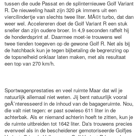
tussen die oude Passat en de splinternieuwe Golf Variant
R. De nieuweling haalt zijn 320 pk immers uit een
viercilindertje van slechts twee liter. MÃ©t turbo, dat dan
weer wel. Accelereren doet de Golf Variant R een stuk
sneller dan zijn oudere broer. In 4,9 seconden raffelt hij
de honderdsprint af. Daarmee moet-ie trouwens wel
twee tienden toegeven op de gewone Golf R. Net als bij
de hatchback kun je tegen bijbetaling de begrenzing op
de topsnelheid onklaar laten maken, met als resultaat
een top van 270 km/h.
Sportwagenprestaties en veel ruimte Maar dat wil je
natuurlijk allemaal niet weten. Jij bent natuurlijk vooral
geÃ¯nteresseerd in de inhoud van de bagageruimte. Nou,
die valt niet tegen: er past sowieso 611 liter in de
achterbak. Als er niemand achterin hoeft te zitten, kun je
de ruimte uitbreiden tot 1642 liter. Da's trouwens precies
evenveel als in de bescheidener gemotoriseerde Golfjes