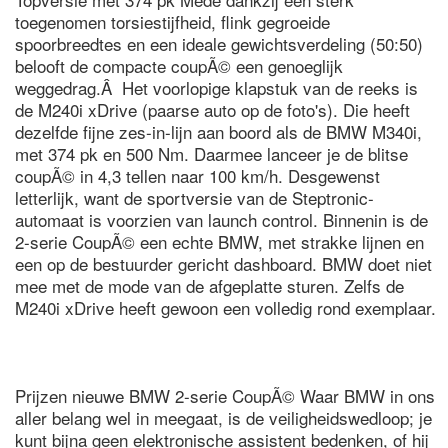
toegenomen torsiestijfheid, flink gegroeide
spoorbreedtes en een ideale gewichtsverdeling (50:50)
belooft de compacte coupÃ© een genoeglijk
weggedrag.Â Het voorlopige klapstuk van de reeks is
de M240i xDrive (paarse auto op de foto's). Die heeft
dezelfde fijne zes-in-lijn aan boord als de BMW M340i,
met 374 pk en 500 Nm. Daarmee lanceer je de blitse
coupÃ© in 4,3 tellen naar 100 km/h. Desgewenst
letterlijk, want de sportversie van de Steptronic-
automaat is voorzien van launch control. Binnenin is de
2-serie CoupÃ© een echte BMW, met strakke lijnen en
een op de bestuurder gericht dashboard. BMW doet niet
mee met de mode van de afgeplatte sturen. Zelfs de
M240i xDrive heeft gewoon een volledig rond exemplaar.
Prijzen nieuwe BMW 2-serie CoupÃ© Waar BMW in ons
aller belang wel in meegaat, is de veiligheidswedloop; je
kunt bijna geen elektronische assistent bedenken, of hij