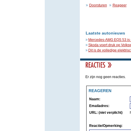
Doorsturen
Reageer
Laatste autonieuws
Mercedes-AMG EQS 53 is een
Skoda voert druk op Volk
Dit is de volledige elektr
Er zijn nog geen reacties.
REAGEREN
Naam:
Emailadres:
URL: (niet verplicht)
Reactie/Opmerking: