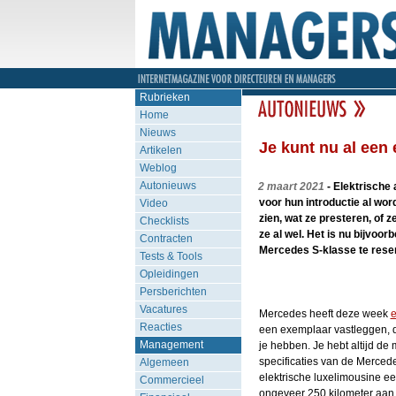
Rubrieken
Home
Nieuws
Je kunt nu al een
Artikelen
Weblog
Autonieuws
2 maart 2021
- Elektrische 
voor hun introductie al word
Video
zien, wat ze presteren, of 
Checklists
ze al wel. Het is nu bijvoor
Contracten
Mercedes S-klasse te rese
Tests & Tools
Opleidingen
Persberichten
Vacatures
Mercedes heeft deze week
e
Reacties
een exemplaar vastleggen, 
Management
je hebben. Je hebt altijd de
specificaties van de Merced
Algemeen
elektrische luxelimousine ee
Commercieel
ongeveer 250 kilometer aan a