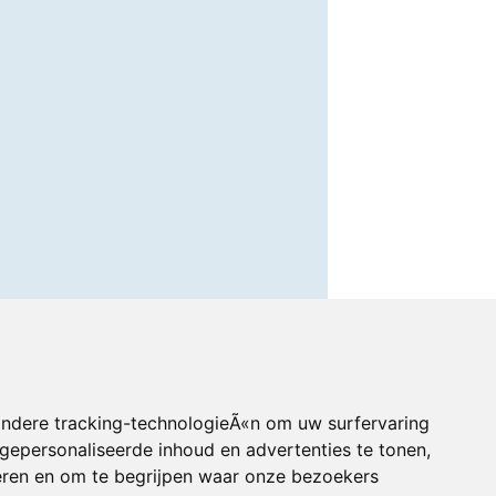
andere tracking-technologieÃ«n om uw surfervaring
gepersonaliseerde inhoud en advertenties te tonen,
eren en om te begrijpen waar onze bezoekers