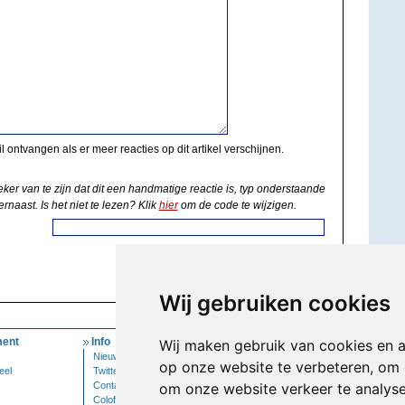
il ontvangen als er meer reacties op dit artikel verschijnen.
eker van te zijn dat dit een handmatige reactie is, typ onderstaande
ernaast. Is het niet te lezen? Klik
hier
om de code te wijzigen.
Wij gebruiken cookies
ent
Info
Mijn Account
Wij maken gebruik van cookies en 
Nieuwsbrief
Inloggen
op onze website te verbeteren, om 
eel
Twitter
Contact
om onze website verkeer te analys
Colofon