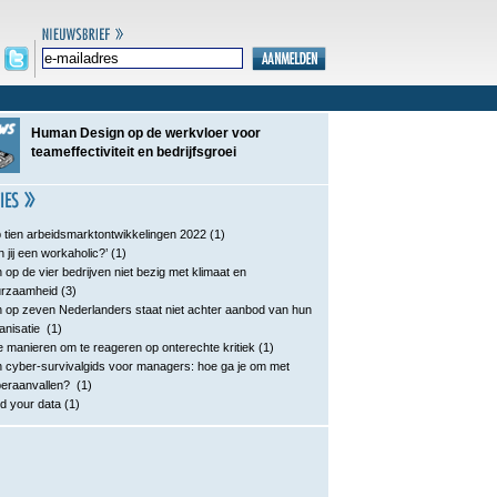
Human Design op de werkvloer voor
teameffectiviteit en bedrijfsgroei
 tien arbeidsmarktontwikkelingen 2022
(1)
n jij een workaholic?’
(1)
 op de vier bedrijven niet bezig met klimaat en
urzaamheid
(3)
 op zeven Nederlanders staat niet achter aanbod van hun
anisatie
(1)
e manieren om te reageren op onterechte kritiek
(1)
 cyber-survivalgids voor managers: hoe ga je om met
eraanvallen?
(1)
d your data
(1)