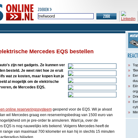
 elektrische Mercedes EQS bestellen
auto's zijn net gadgets. Ze kunnen ver
Top
en besteld. Je weet niet hoe ze eruit
‘Be
Een
zelfs wat ze kosten, maar kopen kun je
du
beeld al mogelijk om de elektrische
Eén
rveren, de Mercedes EQS.
org
Dri
Een
cyb
en online reserveringssysteem
geopend voor de EQS. Wil je alvast
Min
dan wil Mercedes graag een reserveringsbedrag van 1500 euro van
 mogelijkheid om je pre-order te annuleren. Want ja, over de
es EQS is nog nauwelijks iets bekend. Volgens Mercedes heeft de
n range van maximaal 700 kilometer en kan hij in slechts 15 minuten
ctieradius bijladen.