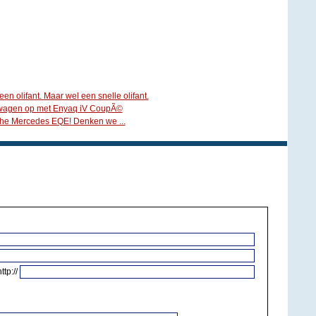
 olifant. Maar wel een snelle olifant.
swagen op met Enyaq iV CoupÃ©
ische Mercedes EQE! Denken we ...
http://