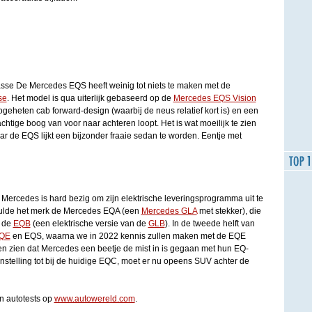
sse De Mercedes EQS heeft weinig tot niets te maken met de
se
. Het model is qua uiterlijk gebaseerd op de
Mercedes EQS Vision
geheten cab forward-design (waarbij de neus relatief kort is) en een
chtige boog van voor naar achteren loopt. Het is wat moeilijk te zien
r de EQS lijkt een bijzonder fraaie sedan te worden. Eentje met
ercedes is hard bezig om zijn elektrische leveringsprogramma uit te
thulde het merk de Mercedes EQA (een
Mercedes GLA
met stekker), die
n de
EQB
(een elektrische versie van de
GLB
). In de tweede helft van
EQE
en EQS, waarna we in 2022 kennis zullen maken met de EQE
 zien dat Mercedes een beetje de mist in is gegaan met hun EQ-
telling tot bij de huidige EQC, moet er nu opeens SUV achter de
n autotests op
www.autowereld.com
.