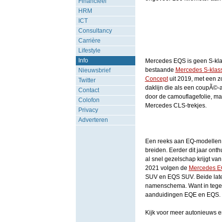
Financieel
HRM
ICT
Consultancy
Carrière
Lifestyle
Info
Mercedes EQS is geen S-kla
bestaande
Mercedes S-klas
Nieuwsbrief
Concept
uit 2019, met een zo
Twitter
daklijn die als een coupÃ©-a
Contact
door de camouflagefolie, maa
Colofon
Mercedes CLS-trekjes.
Privacy
Adverteren
Een reeks aan EQ-modellen M
breiden. Eerder dit jaar on
al snel gezelschap krijgt va
2021 volgen de
Mercedes 
SUV en EQS SUV. Beide laten
namenschema. Want in tegens
aanduidingen EQE en EQS.
Kijk voor meer autonieuws e