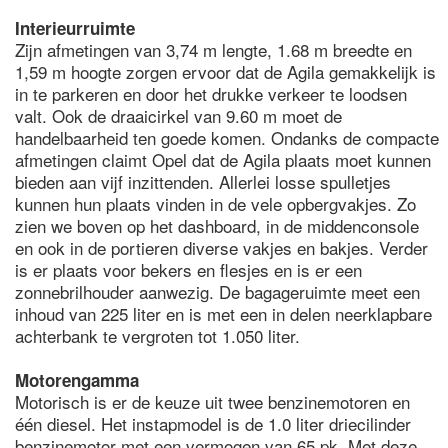
Interieurruimte
Zijn afmetingen van 3,74 m lengte, 1.68 m breedte en
1,59 m hoogte zorgen ervoor dat de Agila gemakkelijk is
in te parkeren en door het drukke verkeer te loodsen
valt. Ook de draaicirkel van 9.60 m moet de
handelbaarheid ten goede komen. Ondanks de compacte
afmetingen claimt Opel dat de Agila plaats moet kunnen
bieden aan vijf inzittenden. Allerlei losse spulletjes
kunnen hun plaats vinden in de vele opbergvakjes. Zo
zien we boven op het dashboard, in de middenconsole
en ook in de portieren diverse vakjes en bakjes. Verder
is er plaats voor bekers en flesjes en is er een
zonnebrilhouder aanwezig. De bagageruimte meet een
inhoud van 225 liter en is met een in delen neerklapbare
achterbank te vergroten tot 1.050 liter.
Motorengamma
Motorisch is er de keuze uit twee benzinemotoren en
één diesel. Het instapmodel is de 1.0 liter driecilinder
benzinemotor met een vermogen van 65 pk. Met deze