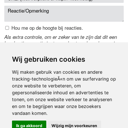
Hou me op de hoogte bij reacties.
Als extra controle, om er zeker van te zijn dat dit een
handmatige reactie is, typ onderstaande code over in
het tekstveld ernaast. Is het niet te lezen? Klik
hier
om
de code te wijzigen.
Wij gebruiken cookies
Wij maken gebruik van cookies en andere
tracking-technologieÃ«n om uw surfervaring op
onze website te verbeteren, om
gepersonaliseerde inhoud en advertenties te
tonen, om onze website verkeer te analyseren
en om te begrijpen waar onze bezoekers
Inloggen
vandaan komen.
Ik ga akkoord
Wijzig mijn voorkeuren
© 2000-2026 UFE Media:
Managersonline.nl
|
Brisk magazine