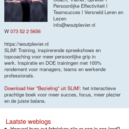
Persoonlijke Effectiviteit l
Teamsucces l Versneld Leren en
Lezen
info@woutplevier.nl
W
073 52 2 5656
https://woutplevier.nl
SLiM! Training, inspirerende spreekshows en
topcoaching voor meer persoonlijke grip in
werk. Inspiratie en DOE trainingen met 100%
rendement voor managers, teams en werkende
professionals.
Download hier "Bezieling" uit SLiM!:
het interactieve
prachtige boek voor meer succes, focus, meer plezier
en de juiste balans.
Laatste weblogs
Hoeveel burn-out fabrieken zijn er nog in ons land?