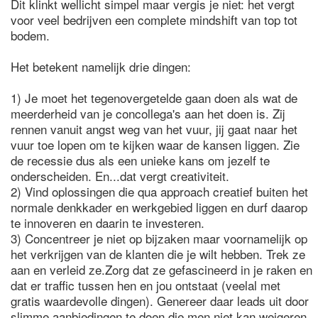
Dit klinkt wellicht simpel maar vergis je niet: het vergt
voor veel bedrijven een complete mindshift van top tot
bodem.
Het betekent namelijk drie dingen:
1) Je moet het tegenovergetelde gaan doen als wat de
meerderheid van je concollega's aan het doen is. Zij
rennen vanuit angst weg van het vuur, jij gaat naar het
vuur toe lopen om te kijken waar de kansen liggen. Zie
de recessie dus als een unieke kans om jezelf te
onderscheiden. En...dat vergt creativiteit.
2) Vind oplossingen die qua approach creatief buiten het
normale denkkader en werkgebied liggen en durf daarop
te innoveren en daarin te investeren.
3) Concentreer je niet op bijzaken maar voornamelijk op
het verkrijgen van de klanten die je wilt hebben. Trek ze
aan en verleid ze.Zorg dat ze gefascineerd in je raken en
dat er traffic tussen hen en jou ontstaat (veelal met
gratis waardevolle dingen). Genereer daar leads uit door
slimme aanbiedingen te doen die men niet kan weigeren.