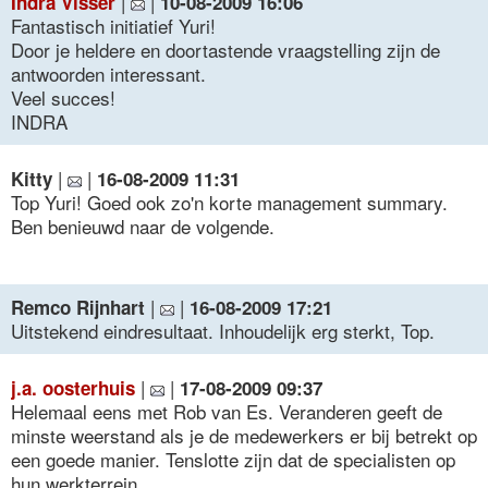
|
|
Indra Visser
10-08-2009 16:06
Fantastisch initiatief Yuri!
Door je heldere en doortastende vraagstelling zijn de
antwoorden interessant.
Veel succes!
INDRA
|
|
Kitty
16-08-2009 11:31
Top Yuri! Goed ook zo'n korte management summary.
Ben benieuwd naar de volgende.
|
|
Remco Rijnhart
16-08-2009 17:21
Uitstekend eindresultaat. Inhoudelijk erg sterkt, Top.
|
|
j.a. oosterhuis
17-08-2009 09:37
Helemaal eens met Rob van Es. Veranderen geeft de
minste weerstand als je de medewerkers er bij betrekt op
een goede manier. Tenslotte zijn dat de specialisten op
hun werkterrein.