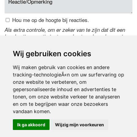
Hou me op de hoogte bij reacties.
Als extra controle, om er zeker van te zijn dat dit een
handmatige reactie is, typ onderstaande code over in
het tekstveld ernaast. Is het niet te lezen? Klik
hier
om
de code te wijzigen.
Wij gebruiken cookies
Wij maken gebruik van cookies en andere
tracking-technologieÃ«n om uw surfervaring op
onze website te verbeteren, om
gepersonaliseerde inhoud en advertenties te
tonen, om onze website verkeer te analyseren
en om te begrijpen waar onze bezoekers
Inloggen
vandaan komen.
Ik ga akkoord
Wijzig mijn voorkeuren
© 2000-2026 UFE Media:
Managersonline.nl
|
Brisk magazine
Partners:
Autowereld.com
|
Personeelsnet
| ABM Financial News