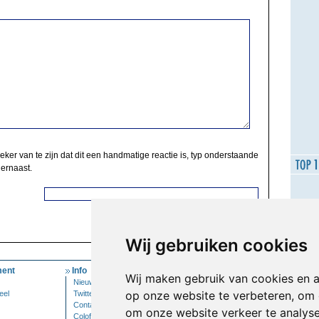
zeker van te zijn dat dit een handmatige reactie is, typ onderstaande
 ernaast.
Wij gebruiken cookies
ent
Info
Mijn Account
Wij maken gebruik van cookies en 
Nieuwsbrief
Inloggen
op onze website te verbeteren, om 
eel
Twitter
Contact
om onze website verkeer te analys
Colofon