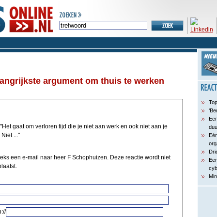
elangrijkste argument om thuis te werken
Top
‘Be
Een
"Het gaat om verloren tijd die je niet aan werk en ook niet aan je
du
iet ..."
Eén
org
Dri
eeks een e-mail naar heer F Schophuizen. Deze reactie wordt niet
Een
laatst.
cyb
Min
://