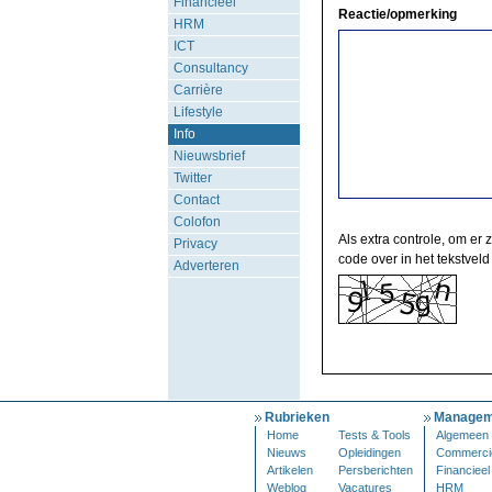
Financieel
Reactie/opmerking
HRM
ICT
Consultancy
Carrière
Lifestyle
Info
Nieuwsbrief
Twitter
Contact
Colofon
Als extra controle, om er 
Privacy
code over in het tekstveld
Adverteren
Rubrieken
Managem
Home
Tests & Tools
Algemeen
Nieuws
Opleidingen
Commerci
Artikelen
Persberichten
Financieel
Weblog
Vacatures
HRM