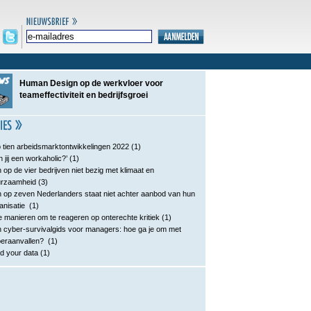
Human Design op de werkvloer voor
teameffectiviteit en bedrijfsgroei
 tien arbeidsmarktontwikkelingen 2022
(1)
n jij een workaholic?’
(1)
 op de vier bedrijven niet bezig met klimaat en
urzaamheid
(3)
 op zeven Nederlanders staat niet achter aanbod van hun
anisatie
(1)
e manieren om te reageren op onterechte kritiek
(1)
 cyber-survivalgids voor managers: hoe ga je om met
eraanvallen?
(1)
d your data
(1)