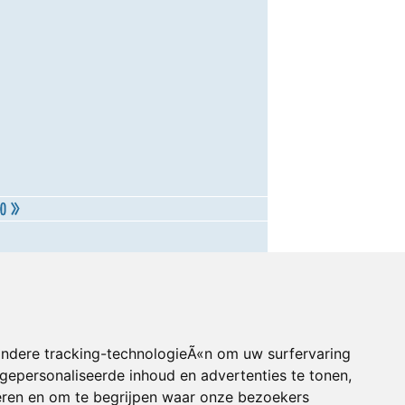
andere tracking-technologieÃ«n om uw surfervaring
gepersonaliseerde inhoud en advertenties te tonen,
eren en om te begrijpen waar onze bezoekers