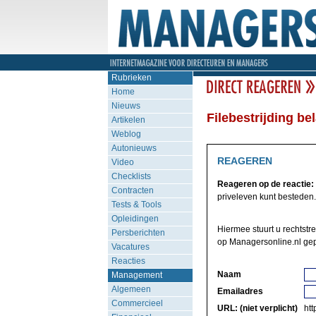
Rubrieken
Home
Nieuws
Filebestrijding b
Artikelen
Weblog
Autonieuws
REAGEREN
Video
Checklists
Reageren op de reactie:
Contracten
priveleven kunt besteden. N
Tests & Tools
Opleidingen
Hiermee stuurt u rechtstr
Persberichten
op Managersonline.nl gep
Vacatures
Reacties
Naam
Management
Algemeen
Emailadres
Commercieel
URL: (niet verplicht)
http