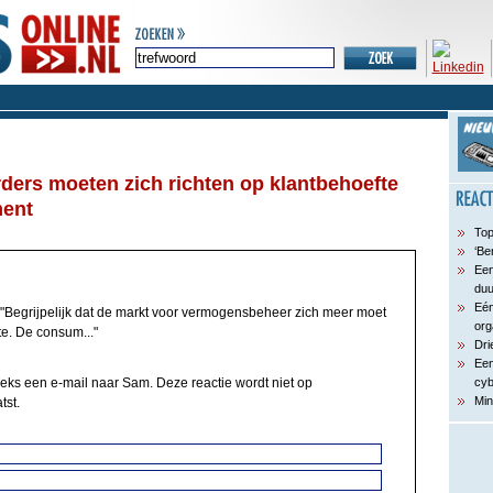
ers moeten zich richten op klantbehoefte
ment
Top
‘Be
Een
du
Eén
"Begrijpelijk dat de markt voor vermogensbeheer zich meer moet
org
te. De consum..."
Dri
Een
eeks een e-mail naar Sam. Deze reactie wordt niet op
cyb
Min
tst.