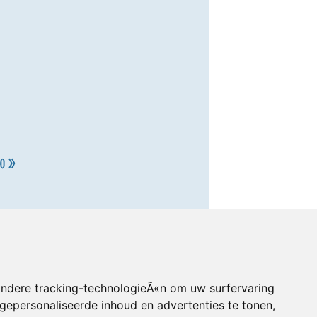
andere tracking-technologieÃ«n om uw surfervaring
gepersonaliseerde inhoud en advertenties te tonen,