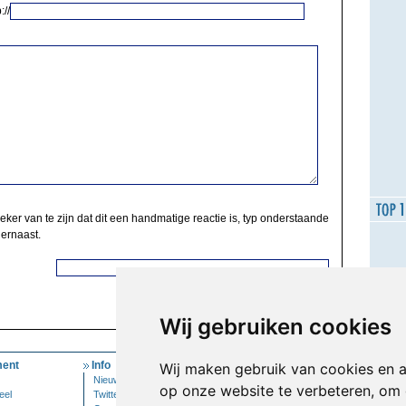
://
zeker van te zijn dat dit een handmatige reactie is, typ onderstaande
 ernaast.
Wij gebruiken cookies
ent
Info
Mijn Account
Wij maken gebruik van cookies en 
Nieuwsbrief
Inloggen
op onze website te verbeteren, om 
eel
Twitter