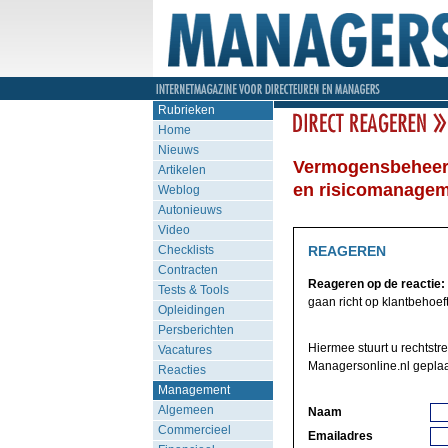
Rubrieken
Home
Nieuws
Vermogensbeheerd
Artikelen
en risicomanage
Weblog
Autonieuws
Video
Checklists
REAGEREN
Contracten
Reageren op de reactie:
Tests & Tools
gaan richt op klantbehoef
Opleidingen
Persberichten
Hiermee stuurt u rechtstr
Vacatures
Managersonline.nl geplaa
Reacties
Management
Algemeen
Naam
Commercieel
Emailadres