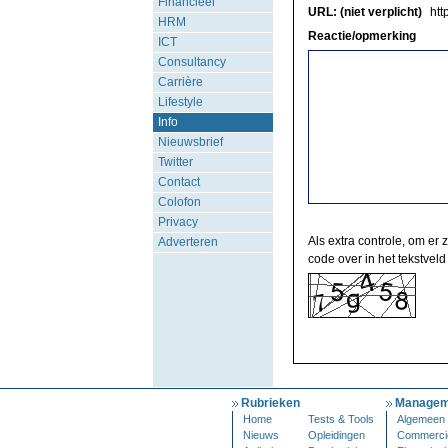
Financieel
URL: (niet verplicht)
http
HRM
Reactie/opmerking
ICT
Consultancy
Carrière
Lifestyle
Info
Nieuwsbrief
Twitter
Contact
Colofon
Privacy
Als extra controle, om er 
Adverteren
code over in het tekstveld
Rubrieken
Managem
Home
Tests & Tools
Algemeen
Nieuws
Opleidingen
Commerci