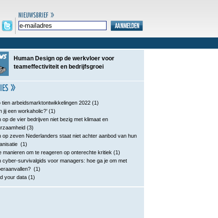
Human Design op de werkvloer voor
teameffectiviteit en bedrijfsgroei
 tien arbeidsmarktontwikkelingen 2022
(1)
n jij een workaholic?’
(1)
 op de vier bedrijven niet bezig met klimaat en
urzaamheid
(3)
 op zeven Nederlanders staat niet achter aanbod van hun
anisatie
(1)
e manieren om te reageren op onterechte kritiek
(1)
 cyber-survivalgids voor managers: hoe ga je om met
eraanvallen?
(1)
d your data
(1)