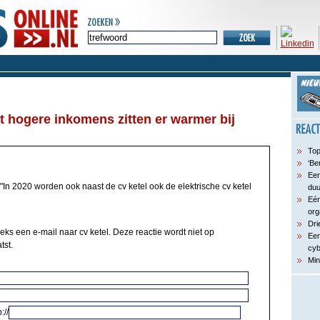
 hogere inkomens zitten er warmer bij
Top
‘Be
Een
"In 2020 worden ook naast de cv ketel ook de elektrische cv ketel
du
Eén
org
Dri
eks een e-mail naar cv ketel. Deze reactie wordt niet op
Een
tst.
cyb
Min
://