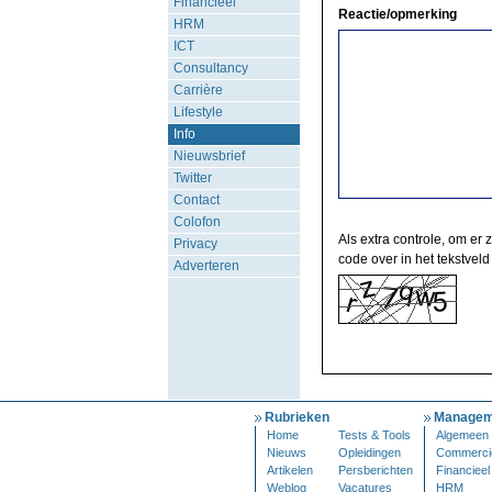
Financieel
Reactie/opmerking
HRM
ICT
Consultancy
Carrière
Lifestyle
Info
Nieuwsbrief
Twitter
Contact
Colofon
Als extra controle, om er 
Privacy
code over in het tekstveld
Adverteren
Rubrieken
Managem
Home
Tests & Tools
Algemeen
Nieuws
Opleidingen
Commerci
Artikelen
Persberichten
Financieel
Weblog
Vacatures
HRM