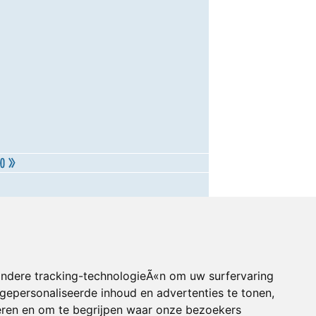
andere tracking-technologieÃ«n om uw surfervaring
gepersonaliseerde inhoud en advertenties te tonen,
eren en om te begrijpen waar onze bezoekers