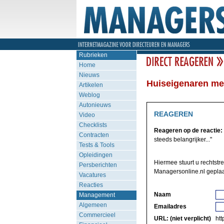
Rubrieken
Home
Nieuws
Huiseigenaren met
Artikelen
Weblog
Autonieuws
REAGEREN
Video
Checklists
Reageren op de reactie:
Contracten
steeds belangrijker..."
Tests & Tools
Opleidingen
Hiermee stuurt u rechtstre
Persberichten
Managersonline.nl geplaa
Vacatures
Reacties
Naam
Management
Algemeen
Emailadres
Commercieel
URL: (niet verplicht)
http