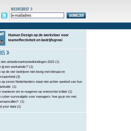
Human Design op de werkvloer voor
teameffectiviteit en bedrijfsgroei
 tien arbeidsmarktontwikkelingen 2022
(1)
n jij een workaholic?’
(1)
 op de vier bedrijven niet bezig met klimaat en
urzaamheid
(3)
 op zeven Nederlanders staat niet achter aanbod van hun
anisatie
(1)
e manieren om te reageren op onterechte kritiek
(1)
 cyber-survivalgids voor managers: hoe ga je om met
eraanvallen?
(1)
d your data
(1)