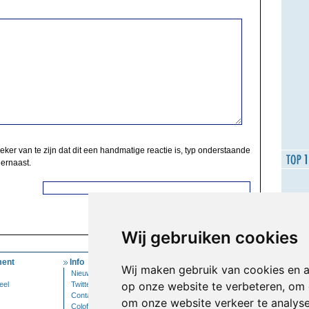
zeker van te zijn dat dit een handmatige reactie is, typ onderstaande
 ernaast.
Wij gebruiken cookies
ent
Info
Mijn Account
Wij maken gebruik van cookies en 
Nieuwsbrief
Inloggen
op onze website te verbeteren, om 
eel
Twitter
Contact
om onze website verkeer te analys
Colofon