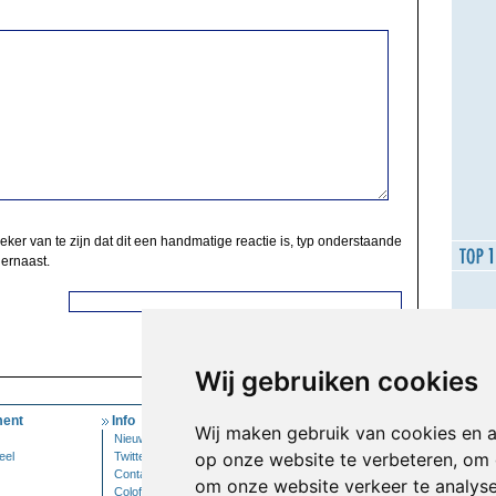
zeker van te zijn dat dit een handmatige reactie is, typ onderstaande
 ernaast.
Wij gebruiken cookies
ent
Info
Mijn Account
Wij maken gebruik van cookies en 
Nieuwsbrief
Inloggen
op onze website te verbeteren, om 
eel
Twitter
Contact
om onze website verkeer te analys
Colofon