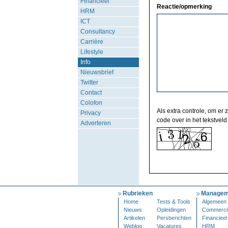
Financieel
Reactie/opmerking
HRM
ICT
Consultancy
Carrière
Lifestyle
Info
Nieuwsbrief
Twitter
Contact
Colofon
Als extra controle, om er 
Privacy
code over in het tekstveld
Adverteren
Rubrieken
Managem
Home
Tests & Tools
Algemeen
Nieuws
Opleidingen
Commerci
Artikelen
Persberichten
Financieel
Weblog
Vacatures
HRM