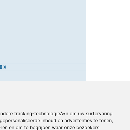
andere tracking-technologieÃ«n om uw surfervaring
gepersonaliseerde inhoud en advertenties te tonen,
eren en om te begrijpen waar onze bezoekers