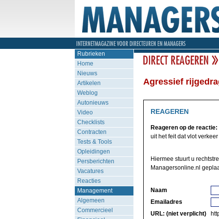
Rubrieken
Home
Nieuws
Agressief rijgedra
Artikelen
Weblog
Autonieuws
REAGEREN
Video
Checklists
Reageren op de reactie:
Contracten
uit het feit dat vlot verkee
Tests & Tools
Opleidingen
Hiermee stuurt u rechtstr
Persberichten
Managersonline.nl geplaa
Vacatures
Reacties
Naam
Management
Algemeen
Emailadres
Commercieel
URL: (niet verplicht)
http