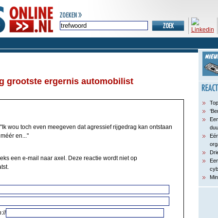
g grootste ergernis automobilist
Top
‘Be
Een
"Ik wou toch even meegeven dat agressief rijgedrag kan ontstaan
du
r méér en..."
Eén
org
Dri
eeks een e-mail naar axel. Deze reactie wordt niet op
Een
tst.
cyb
Min
://