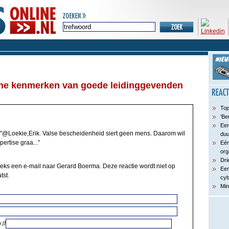
he kenmerken van goede leidinggevenden
Top
‘Be
Een
"@Loekie,Erik. Valse bescheidenheid siert geen mens. Daarom wil
du
ertise graa..."
Eén
org
Dri
eeks een e-mail naar Gerard Boerma. Deze reactie wordt niet op
Een
tst.
cyb
Min
://