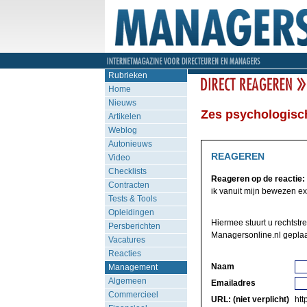
Rubrieken
Home
Nieuws
Zes psychologisc
Artikelen
Weblog
Autonieuws
REAGEREN
Video
Checklists
Reageren op de reactie:
Contracten
ik vanuit mijn bewezen exp
Tests & Tools
Opleidingen
Hiermee stuurt u rechtstr
Persberichten
Managersonline.nl geplaa
Vacatures
Reacties
Naam
Management
Algemeen
Emailadres
Commercieel
URL: (niet verplicht)
http