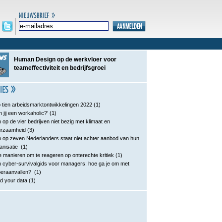
Human Design op de werkvloer voor
teameffectiviteit en bedrijfsgroei
 tien arbeidsmarktontwikkelingen 2022
(1)
n jij een workaholic?’
(1)
 op de vier bedrijven niet bezig met klimaat en
urzaamheid
(3)
 op zeven Nederlanders staat niet achter aanbod van hun
anisatie
(1)
e manieren om te reageren op onterechte kritiek
(1)
 cyber-survivalgids voor managers: hoe ga je om met
eraanvallen?
(1)
d your data
(1)