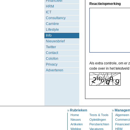
Financieel
Reactie/opmerking
HRM
ICT
Consultancy
Carrière
Lifestyle
Info
Nieuwsbrief
Twitter
Contact
Colofon
Als extra controle, om er 
Privacy
code over in het tekstveld
Adverteren
Rubrieken
Managem
Home
Tests & Tools
Algemeen
Nieuws
Opleidingen
Commerci
Artikelen
Persberichten
Financieel
Weblog
Vacatures
HRM