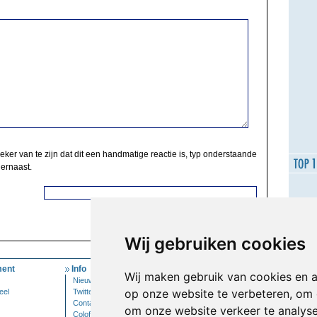
zeker van te zijn dat dit een handmatige reactie is, typ onderstaande
 ernaast.
Wij gebruiken cookies
ent
Info
Mijn Account
Wij maken gebruik van cookies en 
Nieuwsbrief
Inloggen
op onze website te verbeteren, om 
eel
Twitter
Contact
om onze website verkeer te analys
Colofon