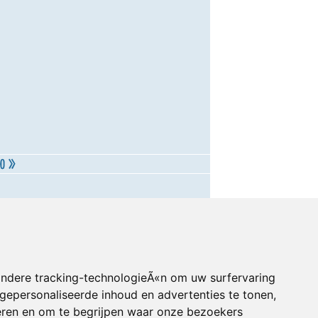
andere tracking-technologieÃ«n om uw surfervaring
gepersonaliseerde inhoud en advertenties te tonen,
eren en om te begrijpen waar onze bezoekers