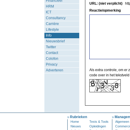
Financieel
URL: (niet verplicht)
http
HRM
Reactie/opmerking
ICT
Consultancy
Carrière
Lifestyle
Info
Nieuwsbrief
Twitter
Contact
Colofon
Privacy
Als extra controle, om er 
Adverteren
code over in het tekstveld
Rubrieken
Managem
Home
Tests & Tools
Algemeen
Nieuws
Opleidingen
Commerci