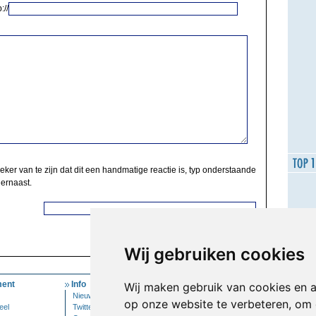
://
zeker van te zijn dat dit een handmatige reactie is, typ onderstaande
 ernaast.
Wij gebruiken cookies
ent
Info
Mijn Account
Wij maken gebruik van cookies en 
Nieuwsbrief
Inloggen
op onze website te verbeteren, om 
eel
Twitter