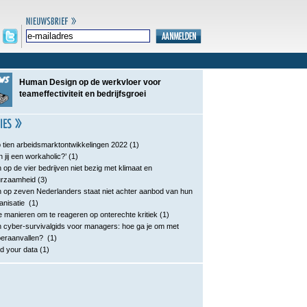
Human Design op de werkvloer voor
teameffectiviteit en bedrijfsgroei
 tien arbeidsmarktontwikkelingen 2022
(1)
n jij een workaholic?’
(1)
 op de vier bedrijven niet bezig met klimaat en
urzaamheid
(3)
 op zeven Nederlanders staat niet achter aanbod van hun
anisatie
(1)
e manieren om te reageren op onterechte kritiek
(1)
 cyber-survivalgids voor managers: hoe ga je om met
eraanvallen?
(1)
d your data
(1)