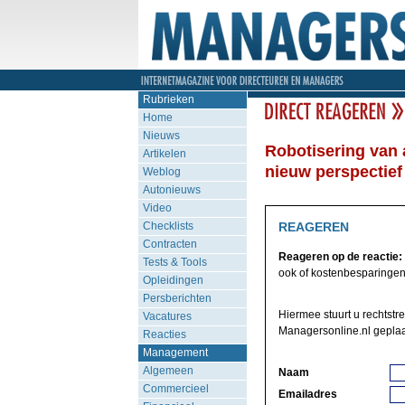
Rubrieken
Home
Nieuws
Robotisering van 
Artikelen
nieuw perspectief
Weblog
Autonieuws
Video
Checklists
REAGEREN
Contracten
Reageren op de reactie:
Tests & Tools
ook of kostenbesparingen 
Opleidingen
Persberichten
Hiermee stuurt u rechtstr
Vacatures
Managersonline.nl geplaa
Reacties
Management
Algemeen
Naam
Commercieel
Emailadres