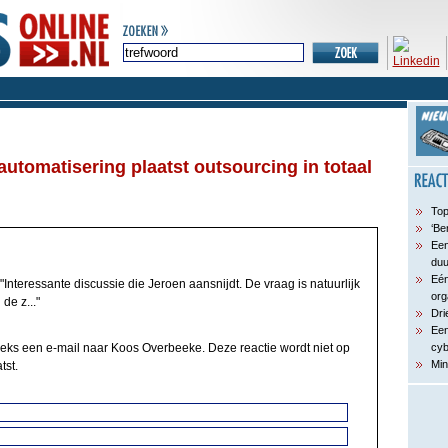
automatisering plaatst outsourcing in totaal
Top
‘Be
Een
du
Eén
"Interessante discussie die Jeroen aansnijdt. De vraag is natuurlijk
org
de z..."
Dri
Een
eeks een e-mail naar Koos Overbeeke. Deze reactie wordt niet op
cyb
Min
tst.