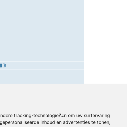
andere tracking-technologieÃ«n om uw surfervaring
gepersonaliseerde inhoud en advertenties te tonen,