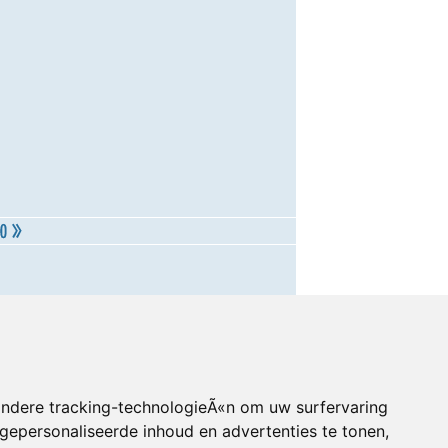
andere tracking-technologieÃ«n om uw surfervaring
gepersonaliseerde inhoud en advertenties te tonen,