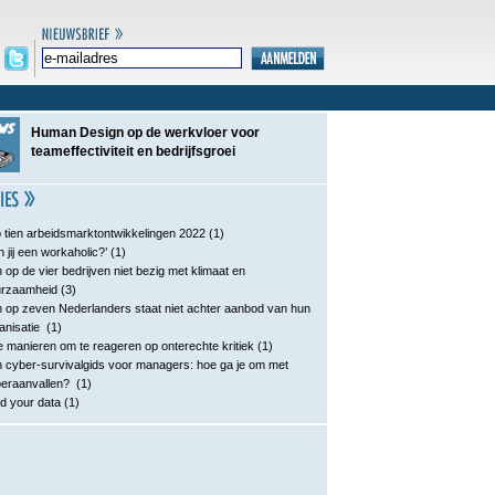
Human Design op de werkvloer voor
teameffectiviteit en bedrijfsgroei
 tien arbeidsmarktontwikkelingen 2022
(1)
n jij een workaholic?’
(1)
 op de vier bedrijven niet bezig met klimaat en
urzaamheid
(3)
 op zeven Nederlanders staat niet achter aanbod van hun
anisatie
(1)
e manieren om te reageren op onterechte kritiek
(1)
 cyber-survivalgids voor managers: hoe ga je om met
eraanvallen?
(1)
d your data
(1)