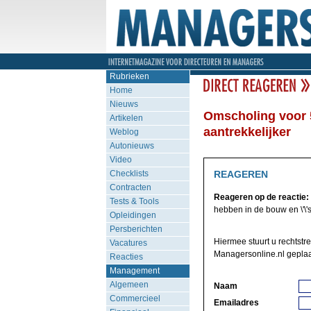
Rubrieken
Home
Nieuws
Omscholing voor 
Artikelen
aantrekkelijker
Weblog
Autonieuws
Video
Checklists
REAGEREN
Contracten
Reageren op de reactie:
Tests & Tools
hebben in de bouw en \'\'sle
Opleidingen
Persberichten
Hiermee stuurt u rechtstr
Vacatures
Managersonline.nl geplaa
Reacties
Management
Algemeen
Naam
Commercieel
Emailadres