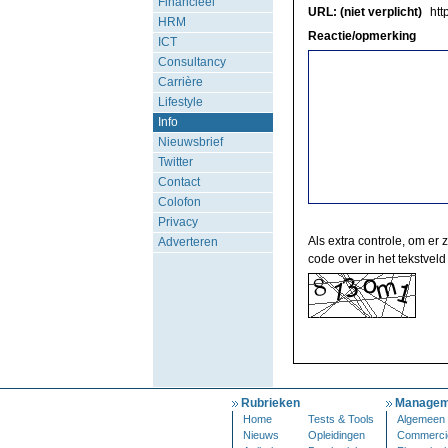
Financieel
URL: (niet verplicht)
http
HRM
Reactie/opmerking
ICT
Consultancy
Carrière
Lifestyle
Info
Nieuwsbrief
Twitter
Contact
Colofon
Privacy
Als extra controle, om er 
Adverteren
code over in het tekstveld
Rubrieken
Managem
Home
Tests & Tools
Algemeen
Nieuws
Opleidingen
Commerci