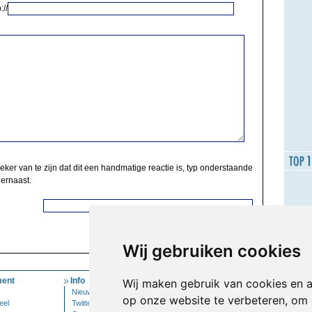
://
zeker van te zijn dat dit een handmatige reactie is, typ onderstaande
 ernaast.
Wij gebruiken cookies
ent
Info
Mijn Account
Wij maken gebruik van cookies en 
Nieuwsbrief
Inloggen
op onze website te verbeteren, om 
eel
Twitter