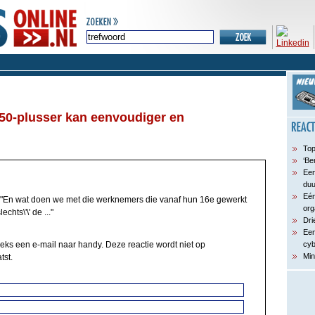
50-plusser kan eenvoudiger en
Top
‘Be
Een
du
Eén
"En wat doen we met die werknemers die vanaf hun 16e gewerkt
org
chts\'\' de ..."
Dri
Een
eeks een e-mail naar handy. Deze reactie wordt niet op
cyb
Min
tst.