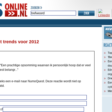
t trends voor 2012
Top
‘Be
Een
"Een prachtige opsomming waarvan ik persoonlijk hoop dat er veel
du
st belangr..."
Eén
org
Dri
eeks een e-mail naar NumoQuest. Deze reactie wordt niet op
Een
tst.
cyb
Min
://