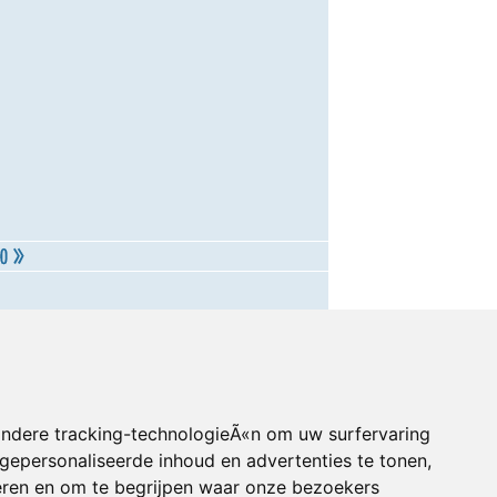
andere tracking-technologieÃ«n om uw surfervaring
gepersonaliseerde inhoud en advertenties te tonen,
eren en om te begrijpen waar onze bezoekers