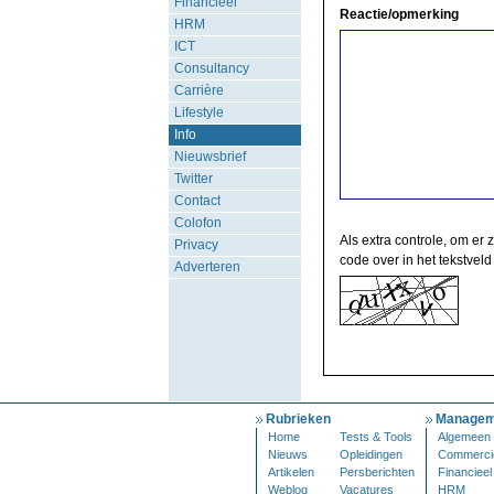
Financieel
Reactie/opmerking
HRM
ICT
Consultancy
Carrière
Lifestyle
Info
Nieuwsbrief
Twitter
Contact
Colofon
Als extra controle, om er 
Privacy
code over in het tekstveld
Adverteren
Rubrieken
Managem
Home
Tests & Tools
Algemeen
Nieuws
Opleidingen
Commerci
Artikelen
Persberichten
Financieel
Weblog
Vacatures
HRM