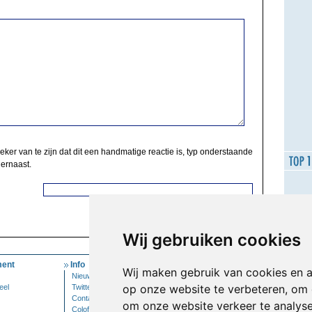
zeker van te zijn dat dit een handmatige reactie is, typ onderstaande
 ernaast.
Wij gebruiken cookies
ent
Info
Mijn Account
Wij maken gebruik van cookies en 
Nieuwsbrief
Inloggen
op onze website te verbeteren, om 
eel
Twitter
Contact
om onze website verkeer te analys
Colofon