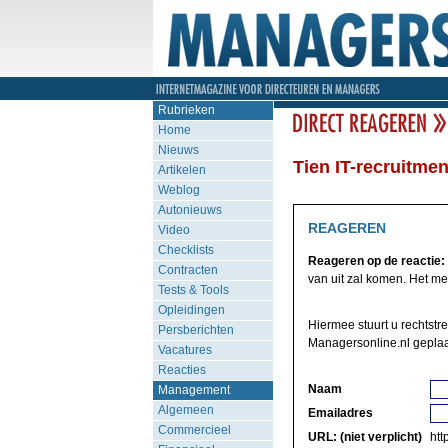
Rubrieken
Home
Nieuws
Tien IT-recruitmen
Artikelen
Weblog
Autonieuws
REAGEREN
Video
Checklists
Reageren op de reactie:
Contracten
van uit zal komen. Het mee
Tests & Tools
Opleidingen
Hiermee stuurt u rechtstr
Persberichten
Managersonline.nl geplaa
Vacatures
Reacties
Naam
Management
Algemeen
Emailadres
Commercieel
URL: (niet verplicht)
http