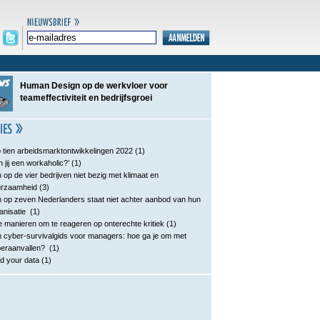
Human Design op de werkvloer voor
teameffectiviteit en bedrijfsgroei
 tien arbeidsmarktontwikkelingen 2022
(1)
n jij een workaholic?’
(1)
 op de vier bedrijven niet bezig met klimaat en
urzaamheid
(3)
 op zeven Nederlanders staat niet achter aanbod van hun
anisatie
(1)
e manieren om te reageren op onterechte kritiek
(1)
 cyber-survivalgids voor managers: hoe ga je om met
eraanvallen?
(1)
d your data
(1)