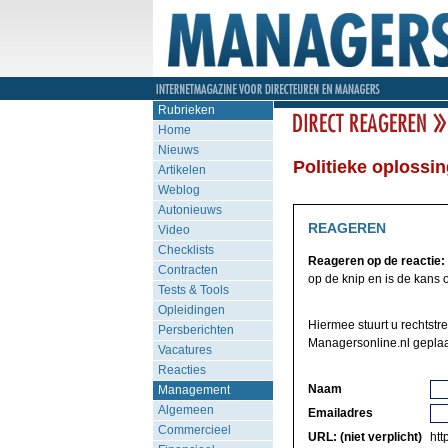
Rubrieken
Home
Nieuws
Politieke oplossi
Artikelen
Weblog
Autonieuws
REAGEREN
Video
Checklists
Reageren op de reactie:
Contracten
op de knip en is de kans o
Tests & Tools
Opleidingen
Hiermee stuurt u rechtstr
Persberichten
Managersonline.nl geplaa
Vacatures
Reacties
Naam
Management
Algemeen
Emailadres
Commercieel
URL: (niet verplicht)
http