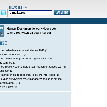
Human Design op de werkvloer voor
teameffectiviteit en bedrijfsgroei
 tien arbeidsmarktontwikkelingen 2022
(1)
n jij een workaholic?’
(1)
 op de vier bedrijven niet bezig met klimaat en
urzaamheid
(3)
 op zeven Nederlanders staat niet achter aanbod van hun
anisatie
(1)
e manieren om te reageren op onterechte kritiek
(1)
 cyber-survivalgids voor managers: hoe ga je om met
eraanvallen?
(1)
d your data
(1)