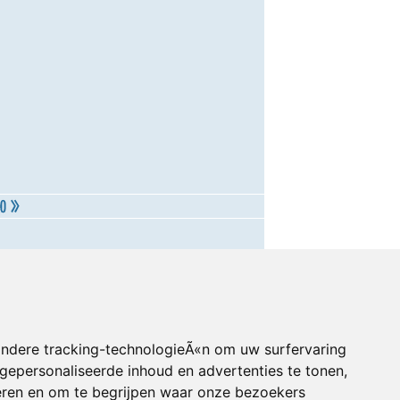
andere tracking-technologieÃ«n om uw surfervaring
gepersonaliseerde inhoud en advertenties te tonen,
eren en om te begrijpen waar onze bezoekers