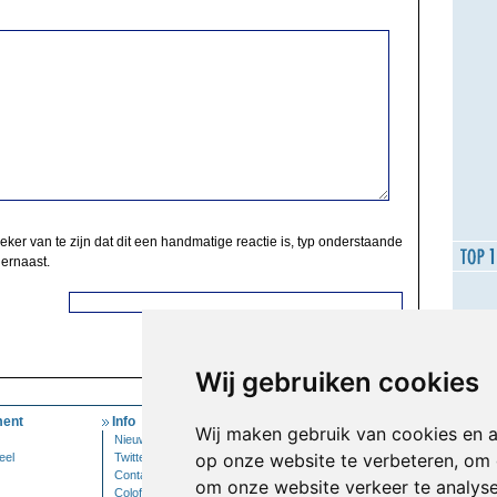
zeker van te zijn dat dit een handmatige reactie is, typ onderstaande
 ernaast.
Wij gebruiken cookies
ent
Info
Mijn Account
Wij maken gebruik van cookies en 
Nieuwsbrief
Inloggen
op onze website te verbeteren, om 
eel
Twitter
Contact
om onze website verkeer te analys
Colofon