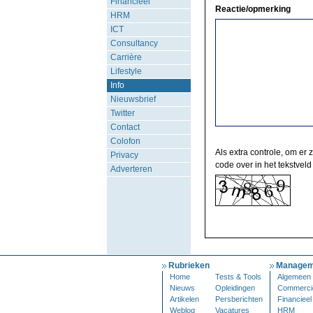
Financieel
Reactie/opmerking
HRM
ICT
Consultancy
Carrière
Lifestyle
Info
Nieuwsbrief
Twitter
Contact
Colofon
Als extra controle, om er 
Privacy
code over in het tekstveld
Adverteren
Rubrieken
Managem
Home
Tests & Tools
Algemeen
Nieuws
Opleidingen
Commerci
Artikelen
Persberichten
Financieel
Weblog
Vacatures
HRM