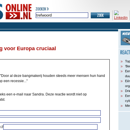
ng voor Europa cruciaal
Top
‘Be
Een
"Door al deze bangmakerij houden steeds meer mensen hun hand
du
p een recessie..."
Eén
org
Dri
eeks een e-mail naar Sandra. Deze reactie wordt niet op
Een
tst.
cyb
Min
://