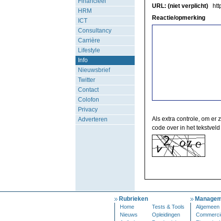
Financieel
URL: (niet verplicht)
http
HRM
Reactie/opmerking
ICT
Consultancy
Carrière
Lifestyle
Info
Nieuwsbrief
Twitter
Contact
Colofon
Privacy
Als extra controle, om er 
Adverteren
code over in het tekstveld
Rubrieken
Managem
Home
Tests & Tools
Algemeen
Nieuws
Opleidingen
Commerci