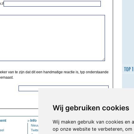
://
zeker van te zijn dat dit een handmatige reactie is, typ onderstaande
 ernaast.
Wij gebruiken cookies
ent
Info
Mijn Account
Wij maken gebruik van cookies en 
Nieuwsbrief
Inloggen
op onze website te verbeteren, om 
eel
Twitter