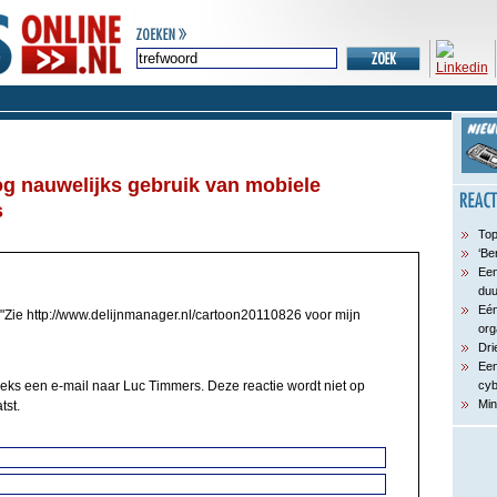
g nauwelijks gebruik van mobiele
s
Top
‘Be
Een
du
Eén
"Zie http://www.delijnmanager.nl/cartoon20110826 voor mijn
org
Dri
Een
eeks een e-mail naar Luc Timmers. Deze reactie wordt niet op
cyb
Min
tst.