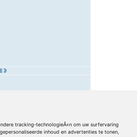
andere tracking-technologieÃ«n om uw surfervaring
gepersonaliseerde inhoud en advertenties te tonen,