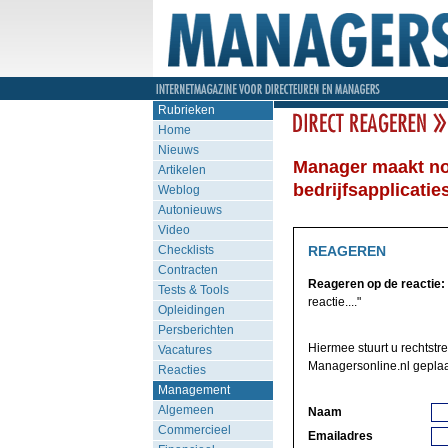
Rubrieken
Home
Nieuws
Manager maakt no
Artikelen
bedrijfsapplicatie
Weblog
Autonieuws
Video
Checklists
REAGEREN
Contracten
Reageren op de reactie:
Tests & Tools
reactie...."
Opleidingen
Persberichten
Hiermee stuurt u rechtstr
Vacatures
Managersonline.nl geplaa
Reacties
Management
Algemeen
Naam
Commercieel
Emailadres