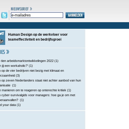
Human Design op de werkvloer voor
teameffectiviteit en bedrijfsgroei
 tien arbeidsmarktontwikkelingen 2022
(1)
n jij een workaholic?’
(1)
 op de vier bedrijven niet bezig met klimaat en
urzaamheid
(3)
 op zeven Nederlanders staat niet achter aanbod van hun
anisatie
(1)
e manieren om te reageren op onterechte kritiek
(1)
 cyber-survivalgids voor managers: hoe ga je om met
eraanvallen?
(1)
d your data
(1)