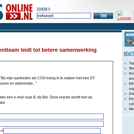
ntteam leidt tot betere samenwerking
Top
‘Be
Een
"Bij mijn aantreden als COO kreeg ik te maken met een DT
du
teuren en stafmembe..."
Eén
org
Dri
eks een e-mail naar B. de Bel. Deze reactie wordt niet op
Een
tst.
cyb
Min
://