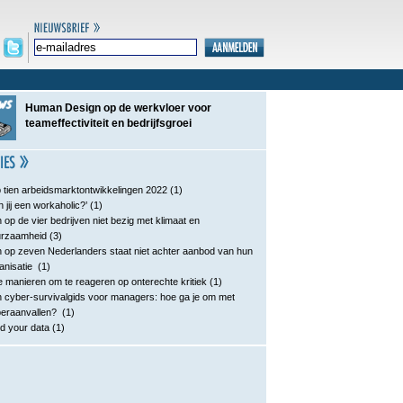
Human Design op de werkvloer voor
teameffectiviteit en bedrijfsgroei
 tien arbeidsmarktontwikkelingen 2022
(1)
n jij een workaholic?’
(1)
 op de vier bedrijven niet bezig met klimaat en
urzaamheid
(3)
 op zeven Nederlanders staat niet achter aanbod van hun
anisatie
(1)
e manieren om te reageren op onterechte kritiek
(1)
 cyber-survivalgids voor managers: hoe ga je om met
eraanvallen?
(1)
d your data
(1)