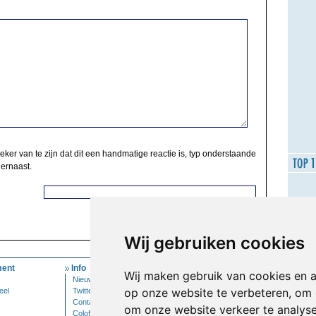
zeker van te zijn dat dit een handmatige reactie is, typ onderstaande
 ernaast.
Wij gebruiken cookies
ent
Info
Mijn Account
Wij maken gebruik van cookies en 
Nieuwsbrief
Inloggen
op onze website te verbeteren, om 
eel
Twitter
Contact
om onze website verkeer te analys
Colofon