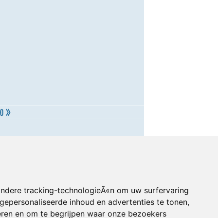
andere tracking-technologieÃ«n om uw surfervaring
gepersonaliseerde inhoud en advertenties te tonen,
eren en om te begrijpen waar onze bezoekers