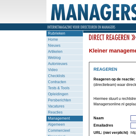
Rubrieken
Home
Nieuws
Kleiner manageme
Artikelen
Weblog
Autonieuws
REAGEREN
Video
Checklists
Reageren op de reactie:
Contracten
(directieteam) waar direc
Tests & Tools
Opleidingen
Hiermee stuurt u rechtstre
Persberichten
Managersonline.nl geplaa
Vacatures
Reacties
Naam
Management
Algemeen
Emailadres
Commercieel
URL: (niet verplicht)
http