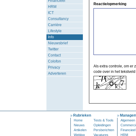
Financieel
Reactie/opmerking
HRM
ICT
Consultancy
Carrière
Lifestyle
Info
Nieuwsbrief
Twitter
Contact
Colofon
Als extra controle, om er 
Privacy
code over in het tekstveld
Adverteren
Rubrieken
Managem
Home
Tests & Tools
Algemeen
Nieuws
Opleidingen
Commerci
Artikelen
Persberichten
Financieel
Weblog
Vacatures
HRM