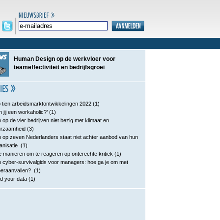
Human Design op de werkvloer voor
teameffectiviteit en bedrijfsgroei
 tien arbeidsmarktontwikkelingen 2022
(1)
n jij een workaholic?’
(1)
 op de vier bedrijven niet bezig met klimaat en
urzaamheid
(3)
 op zeven Nederlanders staat niet achter aanbod van hun
anisatie
(1)
e manieren om te reageren op onterechte kritiek
(1)
 cyber-survivalgids voor managers: hoe ga je om met
eraanvallen?
(1)
d your data
(1)