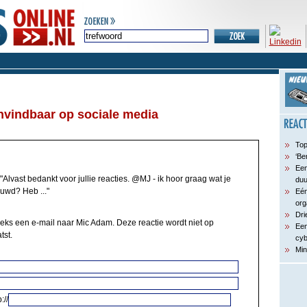
onvindbaar op sociale media
Top
‘Be
Een
"Alvast bedankt voor jullie reacties. @MJ - ik hoor graag wat je
du
uwd? Heb ..."
Eén
org
Dri
eeks een e-mail naar Mic Adam. Deze reactie wordt niet op
Een
tst.
cyb
Min
://