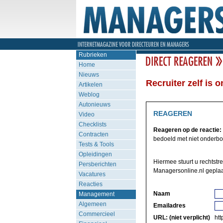
Rubrieken
Home
Nieuws
Recruiter zelf is 
Artikelen
Weblog
Autonieuws
REAGEREN
Video
Checklists
Reageren op de reactie:
Contracten
bedoeld met niet onderbo
Tests & Tools
Opleidingen
Hiermee stuurt u rechtstr
Persberichten
Managersonline.nl geplaa
Vacatures
Reacties
Naam
Management
Algemeen
Emailadres
Commercieel
URL: (niet verplicht)
http