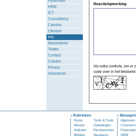
Financieel
Reactie/opmerking
HRM
ICT
Consultancy
Carrière
Lifestyle
Info
Nieuwsbrief
Twitter
Contact
Colofon
Als extra controle, om er 
Privacy
code over in het tekstveld
Adverteren
Rubrieken
Managem
Home
Tests & Tools
Algemeen
Nieuws
Opleidingen
Commerci
Artikelen
Persberichten
Financieel
Weblog
Vacatures
HRM