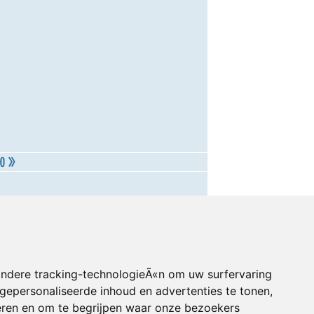
andere tracking-technologieÃ«n om uw surfervaring
gepersonaliseerde inhoud en advertenties te tonen,
eren en om te begrijpen waar onze bezoekers