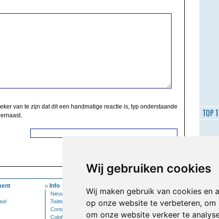
zeker van te zijn dat dit een handmatige reactie is, typ onderstaande
 ernaast.
Wij gebruiken cookies
ent
Info
Mijn Account
Wij maken gebruik van cookies en 
Nieuwsbrief
Inloggen
op onze website te verbeteren, om 
eel
Twitter
Contact
om onze website verkeer te analys
Colofon