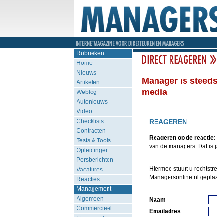
Rubrieken
Home
Nieuws
Manager is steeds
Artikelen
media
Weblog
Autonieuws
Video
Checklists
REAGEREN
Contracten
Reageren op de reactie:
Tests & Tools
van de managers. Dat is j
Opleidingen
Persberichten
Hiermee stuurt u rechtstr
Vacatures
Managersonline.nl geplaa
Reacties
Management
Algemeen
Naam
Commercieel
Emailadres