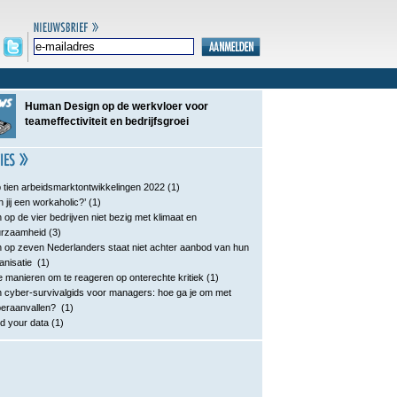
Human Design op de werkvloer voor
teameffectiviteit en bedrijfsgroei
 tien arbeidsmarktontwikkelingen 2022
(1)
n jij een workaholic?’
(1)
 op de vier bedrijven niet bezig met klimaat en
urzaamheid
(3)
 op zeven Nederlanders staat niet achter aanbod van hun
anisatie
(1)
e manieren om te reageren op onterechte kritiek
(1)
 cyber-survivalgids voor managers: hoe ga je om met
eraanvallen?
(1)
d your data
(1)