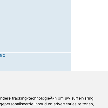
andere tracking-technologieÃ«n om uw surfervaring
gepersonaliseerde inhoud en advertenties te tonen,