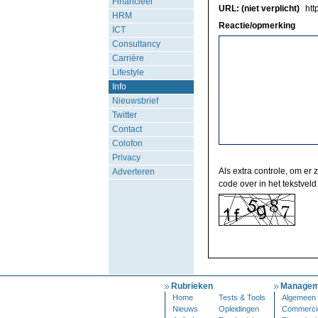
Financieel
URL: (niet verplicht)
http
HRM
Reactie/opmerking
ICT
Consultancy
Carrière
Lifestyle
Info
Nieuwsbrief
Twitter
Contact
Colofon
Privacy
Als extra controle, om er 
Adverteren
code over in het tekstveld
Rubrieken
Managem
Home
Tests & Tools
Algemeen
Nieuws
Opleidingen
Commerci