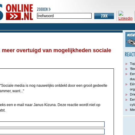
 meer overtuigd van mogelijkheden sociale
Top
‘Be
Een
du
Eén
"Sociale media is nog nauwelijks ontdekt door een groot gedeelte
org
ammer, want..."
Dri
Een
eeks een e-mail naar Janus Kizuna. Deze reactie wordt niet op
cyb
Min
tst.