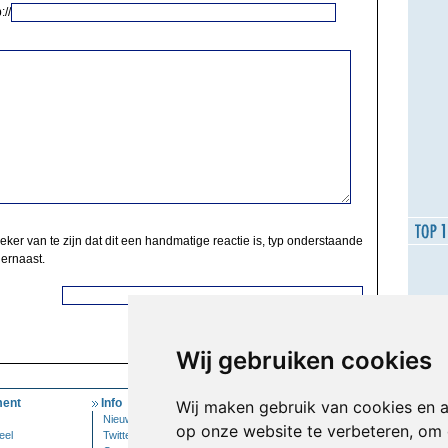
://
zeker van te zijn dat dit een handmatige reactie is, typ onderstaande
 ernaast.
Wij gebruiken cookies
ent
Info
Mijn Account
Wij maken gebruik van cookies en 
Nieuwsbrief
Inloggen
op onze website te verbeteren, om 
eel
Twitter