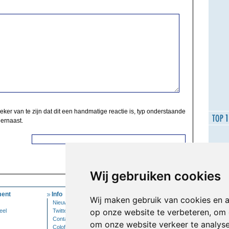
zeker van te zijn dat dit een handmatige reactie is, typ onderstaande
 ernaast.
Wij gebruiken cookies
ent
Info
Mijn Account
Wij maken gebruik van cookies en 
Nieuwsbrief
Inloggen
op onze website te verbeteren, om 
eel
Twitter
Contact
om onze website verkeer te analys
Colofon