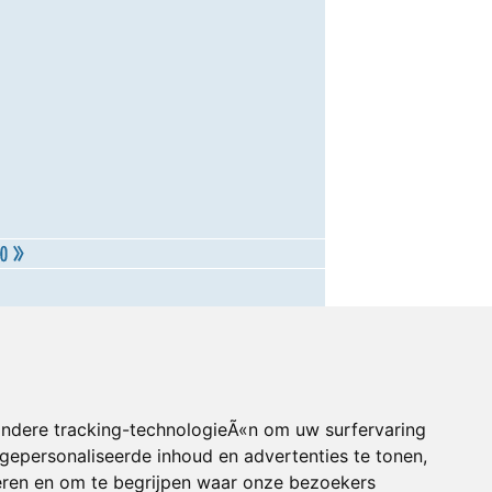
andere tracking-technologieÃ«n om uw surfervaring
gepersonaliseerde inhoud en advertenties te tonen,
eren en om te begrijpen waar onze bezoekers