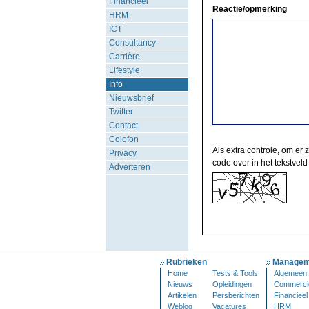
Financieel
Reactie/opmerking
HRM
ICT
Consultancy
Carrière
Lifestyle
Info
Nieuwsbrief
Twitter
Contact
Colofon
Als extra controle, om er 
Privacy
code over in het tekstveld
Adverteren
Rubrieken
Managem
Home
Tests & Tools
Algemeen
Nieuws
Opleidingen
Commerci
Artikelen
Persberichten
Financieel
Weblog
Vacatures
HRM