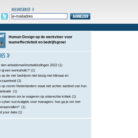
Human Design op de werkvloer voor
teameffectiviteit en bedrijfsgroei
 tien arbeidsmarktontwikkelingen 2022
(1)
n jij een workaholic?’
(1)
 op de vier bedrijven niet bezig met klimaat en
urzaamheid
(3)
 op zeven Nederlanders staat niet achter aanbod van hun
anisatie
(1)
e manieren om te reageren op onterechte kritiek
(1)
 cyber-survivalgids voor managers: hoe ga je om met
eraanvallen?
(1)
d your data
(1)