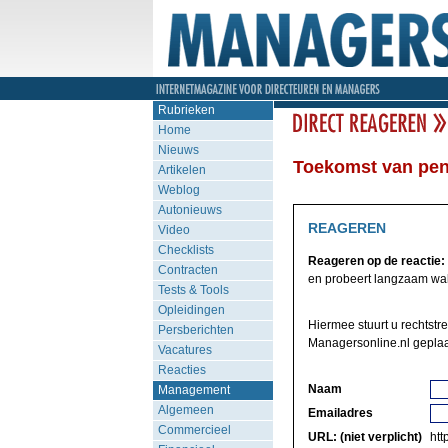
Rubrieken
Home
Nieuws
Toekomst van pens
Artikelen
Weblog
Autonieuws
REAGEREN
Video
Checklists
Reageren op de reactie:
Contracten
en probeert langzaam wakk
Tests & Tools
Opleidingen
Hiermee stuurt u rechtstre
Persberichten
Managersonline.nl geplaa
Vacatures
Reacties
Naam
Management
Algemeen
Emailadres
Commercieel
URL: (niet verplicht)
http