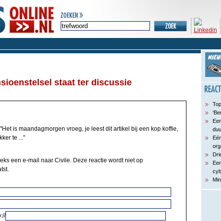
ioenstelsel staat ter discussie
Top
‘Be
Een
"Het is maandagmorgen vroeg, je leest dit artikel bij een kop koffie,
du
er te ..."
Eén
org
Dri
eks een e-mail naar Civile. Deze reactie wordt niet op
Een
tst.
cyb
Min
://