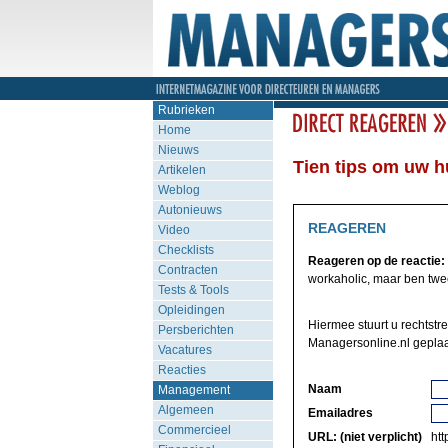
Rubrieken
Home
Nieuws
Tien tips om uw h
Artikelen
Weblog
Autonieuws
REAGEREN
Video
Checklists
Reageren op de reactie:
Contracten
workaholic, maar ben twee
Tests & Tools
Opleidingen
Hiermee stuurt u rechtstr
Persberichten
Managersonline.nl geplaa
Vacatures
Reacties
Naam
Management
Algemeen
Emailadres
Commercieel
URL: (niet verplicht)
http