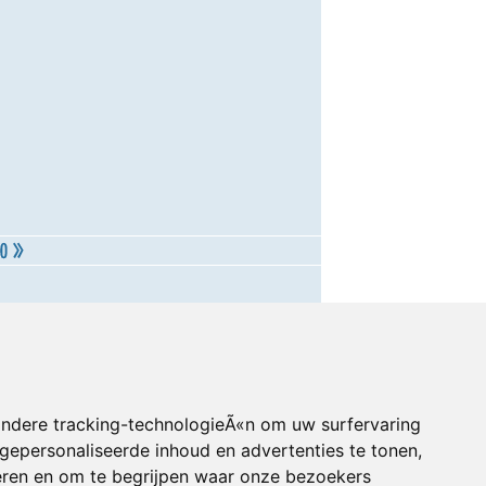
andere tracking-technologieÃ«n om uw surfervaring
gepersonaliseerde inhoud en advertenties te tonen,
eren en om te begrijpen waar onze bezoekers