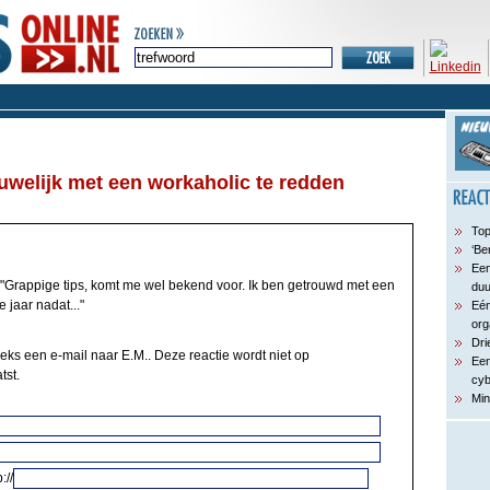
uwelijk met een workaholic te redden
Top
‘Be
Een
"Grappige tips, komt me wel bekend voor. Ik ben getrouwd met een
du
 jaar nadat..."
Eén
org
Dri
eeks een e-mail naar E.M.. Deze reactie wordt niet op
Een
tst.
cyb
Min
://