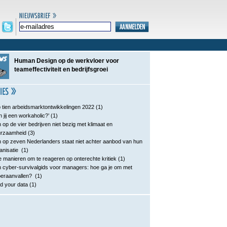
Human Design op de werkvloer voor
teameffectiviteit en bedrijfsgroei
 tien arbeidsmarktontwikkelingen 2022
(1)
n jij een workaholic?’
(1)
 op de vier bedrijven niet bezig met klimaat en
urzaamheid
(3)
 op zeven Nederlanders staat niet achter aanbod van hun
anisatie
(1)
e manieren om te reageren op onterechte kritiek
(1)
 cyber-survivalgids voor managers: hoe ga je om met
eraanvallen?
(1)
d your data
(1)