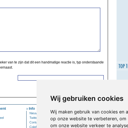
zeker van te zijn dat dit een handmatige reactie is, typ onderstaande
 ernaast.
Wij gebruiken cookies
ent
Info
Mijn Account
Wij maken gebruik van cookies en 
Nieuwsbrief
Inloggen
op onze website te verbeteren, om 
eel
Twitter
Contact
om onze website verkeer te analys
Colofon