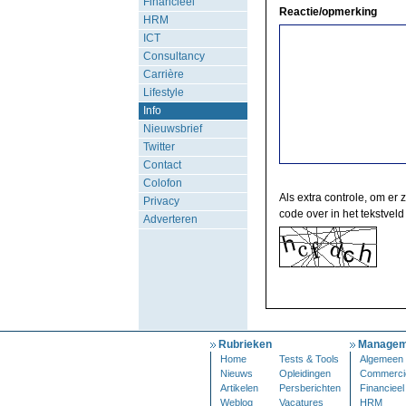
Financieel
Reactie/opmerking
HRM
ICT
Consultancy
Carrière
Lifestyle
Info
Nieuwsbrief
Twitter
Contact
Colofon
Als extra controle, om er 
Privacy
code over in het tekstveld
Adverteren
Rubrieken
Managem
Home
Tests & Tools
Algemeen
Nieuws
Opleidingen
Commerci
Artikelen
Persberichten
Financieel
Weblog
Vacatures
HRM