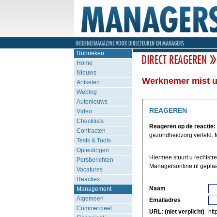
Rubrieken
Home
Nieuws
Werknemer mist u
Artikelen
Weblog
Autonieuws
REAGEREN
Video
Checklists
Reageren op de reactie:
Contracten
gezondheidzorg verteld. M
Tests & Tools
Opleidingen
Hiermee stuurt u rechtstr
Persberichten
Managersonline.nl geplaa
Vacatures
Reacties
Naam
Management
Algemeen
Emailadres
Commercieel
URL: (niet verplicht)
http