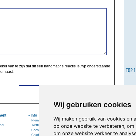
zeker van te zijn dat dit een handmatige reactie is, typ onderstaande
 ernaast.
Wij gebruiken cookies
ent
Info
Mijn Account
Wij maken gebruik van cookies en 
Nieuwsbrief
Inloggen
op onze website te verbeteren, om 
eel
Twitter
Contact
om onze website verkeer te analys
Colofon