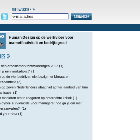
Human Design op de werkvloer voor
teameffectiviteit en bedrijfsgroei
 tien arbeidsmarktontwikkelingen 2022
(1)
n jij een workaholic?’
(1)
 op de vier bedrijven niet bezig met klimaat en
urzaamheid
(3)
 op zeven Nederlanders staat niet achter aanbod van hun
anisatie
(1)
e manieren om te reageren op onterechte kritiek
(1)
 cyber-survivalgids voor managers: hoe ga je om met
eraanvallen?
(1)
d your data
(1)