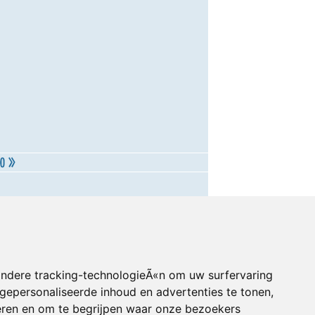
andere tracking-technologieÃ«n om uw surfervaring
gepersonaliseerde inhoud en advertenties te tonen,
eren en om te begrijpen waar onze bezoekers