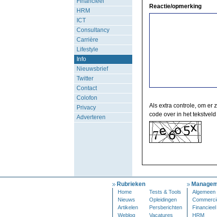
Financieel
Reactie/opmerking
HRM
ICT
Consultancy
Carrière
Lifestyle
Info
Nieuwsbrief
Twitter
Contact
Colofon
Als extra controle, om er 
Privacy
code over in het tekstveld
Adverteren
Rubrieken
Managem
Home
Tests & Tools
Algemeen
Nieuws
Opleidingen
Commerci
Artikelen
Persberichten
Financieel
Weblog
Vacatures
HRM