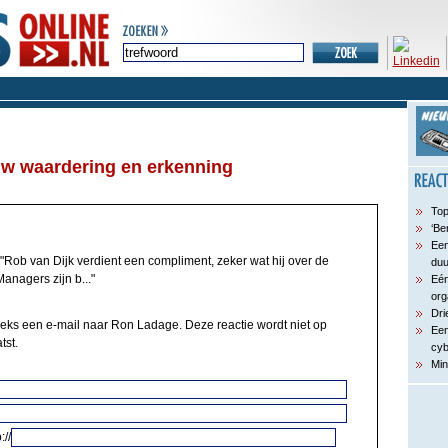
w waardering en erkenning
Top
‘Be
Een
"Rob van Dijk verdient een compliment, zeker wat hij over de
du
anagers zijn b..."
Eén
org
Dri
eeks een e-mail naar Ron Ladage. Deze reactie wordt niet op
Een
tst.
cyb
Min
://