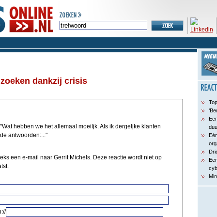
 zoeken dankzij crisis
Top
‘Be
Een
"Wat hebben we het allemaal moeiljk. Als ik dergeljke klanten
du
de antwoorden:..."
Eén
org
Dri
eks een e-mail naar Gerrit Michels. Deze reactie wordt niet op
Een
tst.
cyb
Min
://