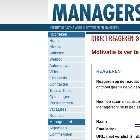
Rubrieken
Home
Nieuws
Motivatie is ver te
Artikelen
Weblog
Autonieuws
REAGEREN
Video
Checklists
Reageren op de reactie:
Contracten
ontmoet geef ik de volgen
Tests & Tools
Opleidingen
Hiermee stuurt u rechtstre
Persberichten
Managersonline.nl geplaa
Vacatures
Reacties
Naam
Management
Algemeen
Emailadres
Commercieel
URL: (niet verplicht)
http