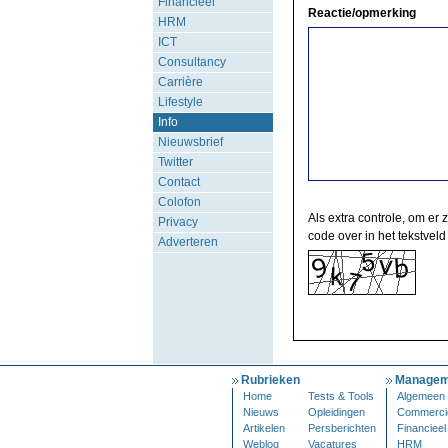
Financieel
Reactie/opmerking
HRM
ICT
Consultancy
Carrière
Lifestyle
Info
Nieuwsbrief
Twitter
Contact
Colofon
Als extra controle, om er 
Privacy
code over in het tekstveld
Adverteren
Rubrieken
Managem
Home
Tests & Tools
Algemeen
Nieuws
Opleidingen
Commerci
Artikelen
Persberichten
Financieel
Weblog
Vacatures
HRM