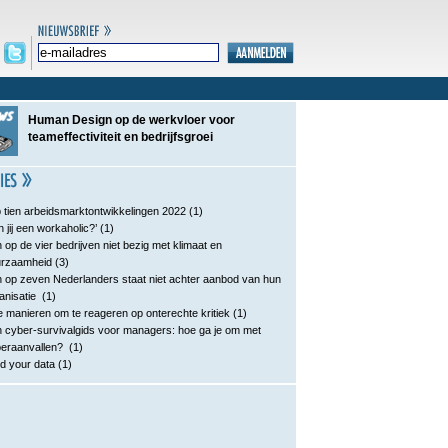
Human Design op de werkvloer voor
teameffectiviteit en bedrijfsgroei
 tien arbeidsmarktontwikkelingen 2022
(1)
n jij een workaholic?’
(1)
 op de vier bedrijven niet bezig met klimaat en
urzaamheid
(3)
 op zeven Nederlanders staat niet achter aanbod van hun
anisatie
(1)
e manieren om te reageren op onterechte kritiek
(1)
 cyber-survivalgids voor managers: hoe ga je om met
eraanvallen?
(1)
d your data
(1)