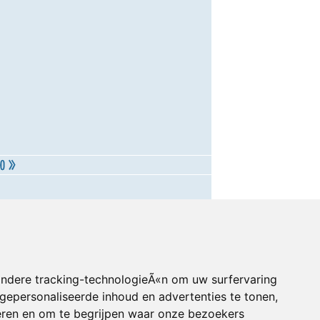
andere tracking-technologieÃ«n om uw surfervaring
gepersonaliseerde inhoud en advertenties te tonen,
eren en om te begrijpen waar onze bezoekers