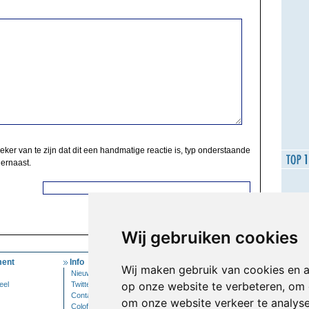
zeker van te zijn dat dit een handmatige reactie is, typ onderstaande
 ernaast.
Wij gebruiken cookies
ent
Info
Mijn Account
Wij maken gebruik van cookies en 
Nieuwsbrief
Inloggen
op onze website te verbeteren, om 
eel
Twitter
Contact
om onze website verkeer te analys
Colofon