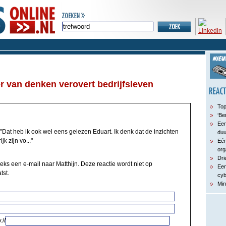
r van denken verovert bedrijfsleven
Top
‘Be
Een
"Dat heb ik ook wel eens gelezen Eduart. Ik denk dat de inzichten
du
k zijn vo..."
Eén
org
Dri
eks een e-mail naar Matthijn. Deze reactie wordt niet op
Een
tst.
cyb
Min
://