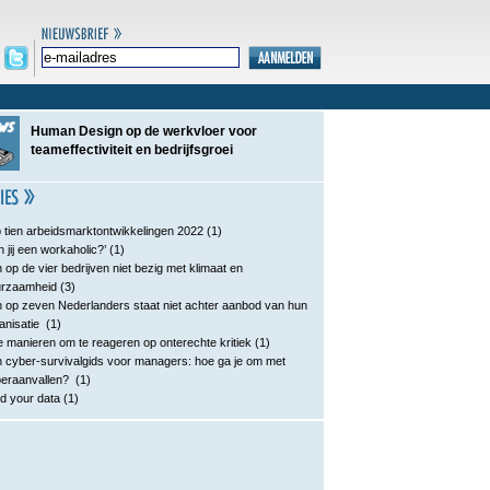
Human Design op de werkvloer voor
teameffectiviteit en bedrijfsgroei
 tien arbeidsmarktontwikkelingen 2022
(1)
n jij een workaholic?’
(1)
 op de vier bedrijven niet bezig met klimaat en
urzaamheid
(3)
 op zeven Nederlanders staat niet achter aanbod van hun
anisatie
(1)
e manieren om te reageren op onterechte kritiek
(1)
 cyber-survivalgids voor managers: hoe ga je om met
eraanvallen?
(1)
d your data
(1)