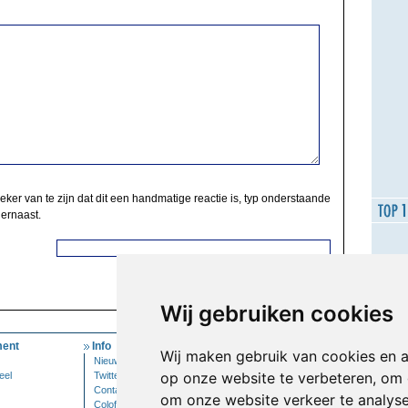
zeker van te zijn dat dit een handmatige reactie is, typ onderstaande
 ernaast.
Wij gebruiken cookies
ent
Info
Mijn Account
Wij maken gebruik van cookies en 
Nieuwsbrief
Inloggen
op onze website te verbeteren, om 
eel
Twitter
Contact
om onze website verkeer te analys
Colofon