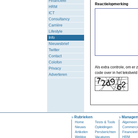
Financieel
Reactie/opmerking
HRM
ICT
Consultancy
Carrière
Lifestyle
Info
Nieuwsbrief
Twitter
Contact
Colofon
Als extra controle, om er 
Privacy
code over in het tekstveld
Adverteren
Rubrieken
Managem
Home
Tests & Tools
Algemeen
Nieuws
Opleidingen
Commerci
Artikelen
Persberichten
Financieel
Weblog
Vacatures
HRM