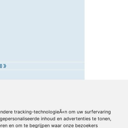
andere tracking-technologieÃ«n om uw surfervaring
gepersonaliseerde inhoud en advertenties te tonen,
eren en om te begrijpen waar onze bezoekers