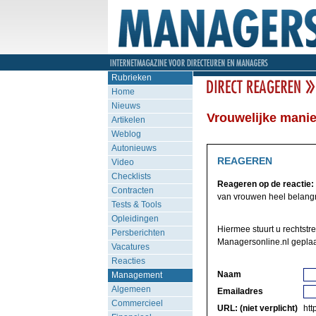
Rubrieken
Home
Nieuws
Vrouwelijke manie
Artikelen
Weblog
Autonieuws
REAGEREN
Video
Checklists
Reageren op de reactie:
Contracten
van vrouwen heel belangrij
Tests & Tools
Opleidingen
Hiermee stuurt u rechtstre
Persberichten
Managersonline.nl geplaa
Vacatures
Reacties
Naam
Management
Algemeen
Emailadres
Commercieel
URL: (niet verplicht)
http