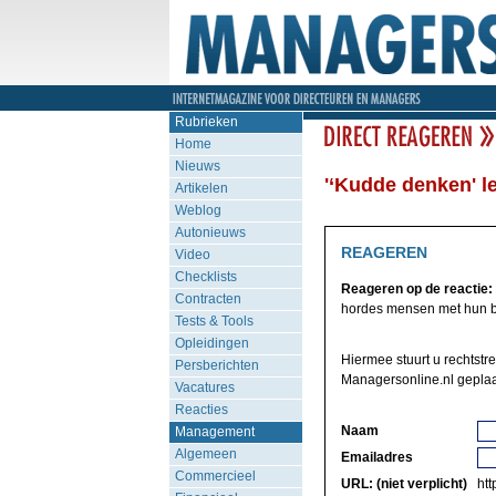
Rubrieken
Home
Nieuws
'‘Kudde denken' l
Artikelen
Weblog
Autonieuws
REAGEREN
Video
Checklists
Reageren op de reactie:
Contracten
hordes mensen met hun ba
Tests & Tools
Opleidingen
Hiermee stuurt u rechtstre
Persberichten
Managersonline.nl geplaa
Vacatures
Reacties
Naam
Management
Algemeen
Emailadres
Commercieel
URL: (niet verplicht)
http