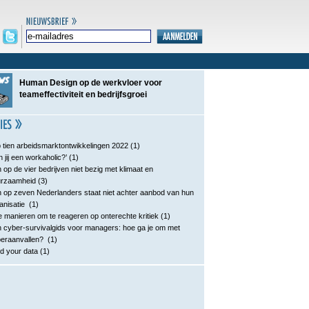
Human Design op de werkvloer voor
teameffectiviteit en bedrijfsgroei
 tien arbeidsmarktontwikkelingen 2022
(1)
n jij een workaholic?’
(1)
 op de vier bedrijven niet bezig met klimaat en
urzaamheid
(3)
 op zeven Nederlanders staat niet achter aanbod van hun
anisatie
(1)
e manieren om te reageren op onterechte kritiek
(1)
 cyber-survivalgids voor managers: hoe ga je om met
eraanvallen?
(1)
d your data
(1)