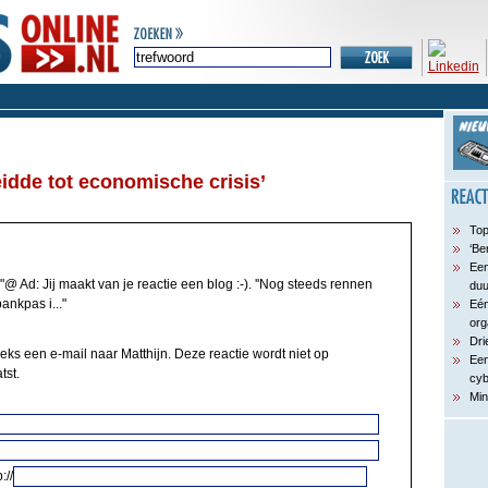
eidde tot economische crisis’
Top
‘Be
Een
"@ Ad: Jij maakt van je reactie een blog :-). ''Nog steeds rennen
du
nkpas i..."
Eén
org
Dri
eks een e-mail naar Matthijn. Deze reactie wordt niet op
Een
tst.
cyb
Min
://