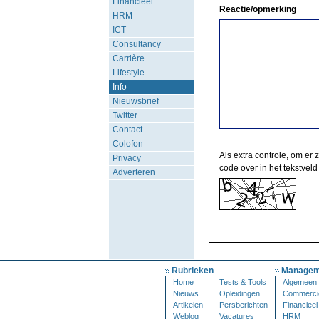
Financieel
Reactie/opmerking
HRM
ICT
Consultancy
Carrière
Lifestyle
Info
Nieuwsbrief
Twitter
Contact
Colofon
Als extra controle, om er 
Privacy
code over in het tekstveld
Adverteren
Rubrieken
Managem
Home
Tests & Tools
Algemeen
Nieuws
Opleidingen
Commerci
Artikelen
Persberichten
Financieel
Weblog
Vacatures
HRM