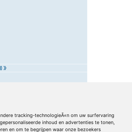
andere tracking-technologieÃ«n om uw surfervaring
gepersonaliseerde inhoud en advertenties te tonen,
eren en om te begrijpen waar onze bezoekers