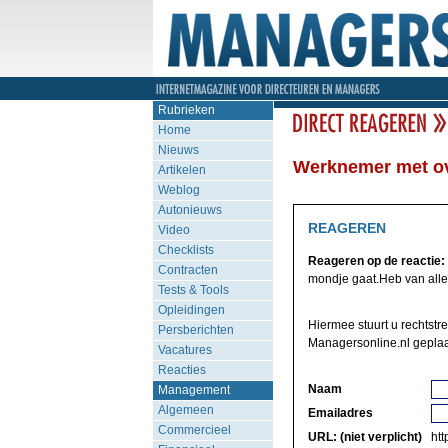
Rubrieken
Home
Nieuws
Werknemer met ov
Artikelen
Weblog
Autonieuws
REAGEREN
Video
Checklists
Reageren op de reactie:
Contracten
mondje gaat.Heb van alle
Tests & Tools
Opleidingen
Hiermee stuurt u rechtstr
Persberichten
Managersonline.nl geplaa
Vacatures
Reacties
Naam
Management
Algemeen
Emailadres
Commercieel
URL: (niet verplicht)
http