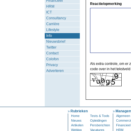
Financieel
Reactie/opmerking
HRM
ICT
Consultancy
Carrière
Lifestyle
Info
Nieuwsbrief
Twitter
Contact
Colofon
Als extra controle, om er 
Privacy
code over in het tekstveld
Adverteren
Rubrieken
Managem
Home
Tests & Tools
Algemeen
Nieuws
Opleidingen
Commerci
Artikelen
Persberichten
Financieel
Weblog
Vacatures
HRM