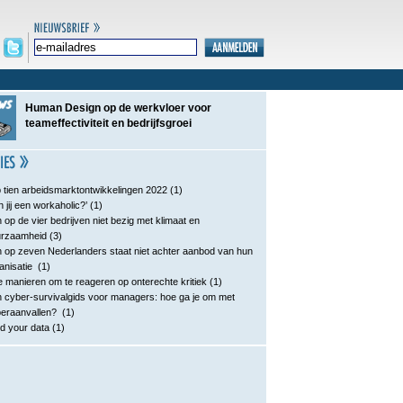
Human Design op de werkvloer voor
teameffectiviteit en bedrijfsgroei
 tien arbeidsmarktontwikkelingen 2022
(1)
n jij een workaholic?’
(1)
 op de vier bedrijven niet bezig met klimaat en
urzaamheid
(3)
 op zeven Nederlanders staat niet achter aanbod van hun
anisatie
(1)
e manieren om te reageren op onterechte kritiek
(1)
 cyber-survivalgids voor managers: hoe ga je om met
eraanvallen?
(1)
d your data
(1)