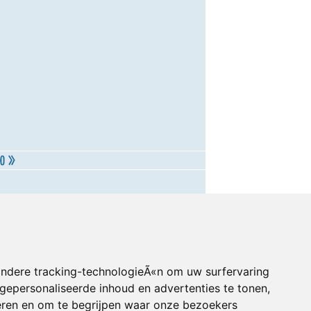
andere tracking-technologieÃ«n om uw surfervaring
gepersonaliseerde inhoud en advertenties te tonen,
eren en om te begrijpen waar onze bezoekers