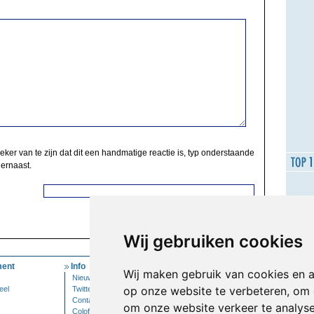
zeker van te zijn dat dit een handmatige reactie is, typ onderstaande
 ernaast.
Wij gebruiken cookies
ent
Info
Mijn Account
Wij maken gebruik van cookies en 
Nieuwsbrief
Inloggen
op onze website te verbeteren, om 
eel
Twitter
Contact
om onze website verkeer te analys
Colofon