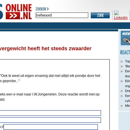
ergewicht heeft het steeds zwaarder
Top
‘Be
Een
"Ook ik weet uit eigen ervaring dat niet altijd elk pondje door het
du
s geprobe..."
Eén
org
Dri
eeks een e-mail naar I.W.Jongenelen. Deze reactie wordt niet op
Een
tst.
cyb
Min
://