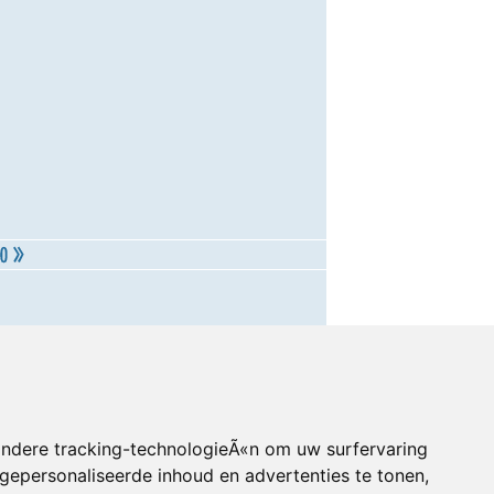
andere tracking-technologieÃ«n om uw surfervaring
gepersonaliseerde inhoud en advertenties te tonen,