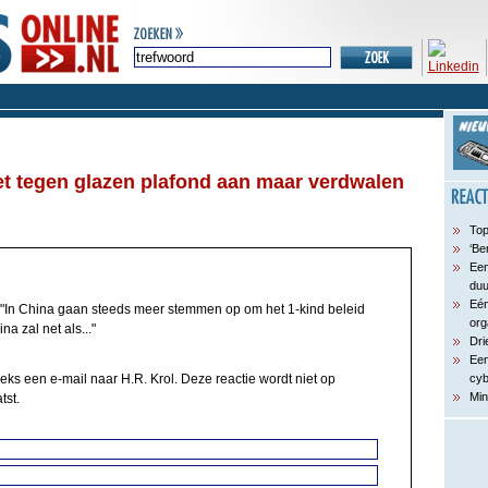
t tegen glazen plafond aan maar verdwalen
Top
‘Be
Een
du
Eén
"In China gaan steeds meer stemmen op om het 1-kind beleid
org
na zal net als..."
Dri
Een
eks een e-mail naar H.R. Krol. Deze reactie wordt niet op
cyb
Min
tst.