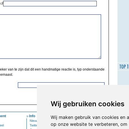
://
zeker van te zijn dat dit een handmatige reactie is, typ onderstaande
 ernaast.
Wij gebruiken cookies
ent
Info
Mijn Account
Wij maken gebruik van cookies en 
Nieuwsbrief
Inloggen
op onze website te verbeteren, om 
eel
Twitter