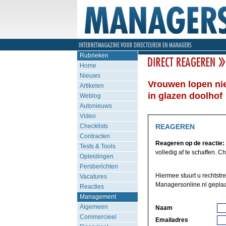
Rubrieken
Home
Nieuws
Vrouwen lopen nie
Artikelen
in glazen doolhof
Weblog
Autonieuws
Video
Checklists
REAGEREN
Contracten
Reageren op de reactie:
Tests & Tools
volledig af te schaffen. Chi
Opleidingen
Persberichten
Hiermee stuurt u rechtstre
Vacatures
Managersonline.nl geplaa
Reacties
Management
Algemeen
Naam
Commercieel
Emailadres