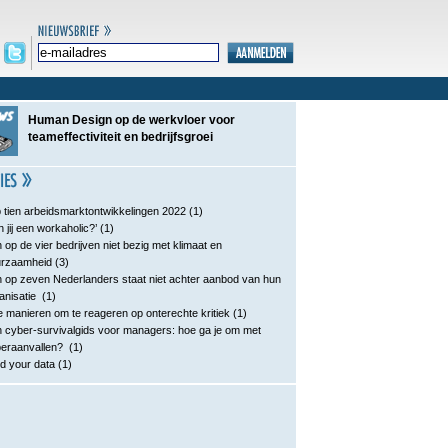
Human Design op de werkvloer voor
teameffectiviteit en bedrijfsgroei
 tien arbeidsmarktontwikkelingen 2022
(1)
n jij een workaholic?’
(1)
 op de vier bedrijven niet bezig met klimaat en
urzaamheid
(3)
 op zeven Nederlanders staat niet achter aanbod van hun
anisatie
(1)
e manieren om te reageren op onterechte kritiek
(1)
 cyber-survivalgids voor managers: hoe ga je om met
eraanvallen?
(1)
d your data
(1)