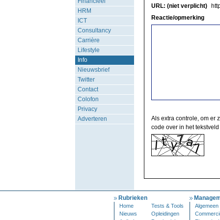
Financieel
URL: (niet verplicht)
http
HRM
Reactie/opmerking
ICT
Consultancy
Carrière
Lifestyle
Info
Nieuwsbrief
Twitter
Contact
Colofon
Privacy
Als extra controle, om er 
Adverteren
code over in het tekstveld
Rubrieken
Managem
Home
Tests & Tools
Algemeen
Nieuws
Opleidingen
Commerci