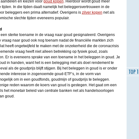
e aandelen en kiezen voor
goud kopen
. Hierdoor wordt goud meer
tijden. In die tijden daalt namelijk het beleggersvertrouwen in de
or beleggers een prima alternatief. Overigens is
zilver kopen
net als
mische slechte tijden eveneens populair.
d
 een sterke toename in de vraag naar goud gesignaleerd. Overigens
e vraag naar goud ook nog toenam nadat de financiële markten zich
at heeft ongetwijfeld te maken met de onzekerheid die de coronacrisis
emende vraag heeft niet alleen betrekking op fysiek goud, zoals
. Er is eveneens sprake van een toename in het beleggen in goud. Je
oud in handen, want het is een belegging met als doel rendement te
val als de goudprijs blijft stijgen. Bij het beleggen in goud is er onder
ende interesse in zogenoemde goud-ETF’s, in de vorm van
t mogelijk om in een goudfonds, goudmijn of goudprijs te beleggen.
 enige reden waarom de koers van goud is gestegen. Het gaat om een
ls het monetair beleid van centrale banken net als handelsoorlogen
van goud.