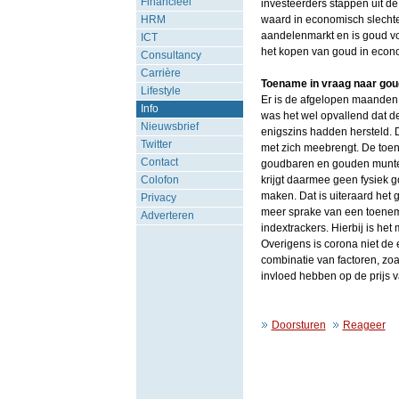
Financieel
investeerders stappen uit d
HRM
waard in economisch slechte 
aandelenmarkt en is goud vo
ICT
het kopen van goud in econo
Consultancy
Carrière
Toename in vraag naar gou
Lifestyle
Er is de afgelopen maanden
Info
was het wel opvallend dat d
Nieuwsbrief
enigszins hadden hersteld. D
Twitter
met zich meebrengt. De toen
Contact
goudbaren en gouden munten
Colofon
krijgt daarmee geen fysiek g
maken. Dat is uiteraard het ge
Privacy
meer sprake van een toenem
Adverteren
indextrackers. Hierbij is he
Overigens is corona niet de
combinatie van factoren, zoa
invloed hebben op de prijs 
Doorsturen
Reageer