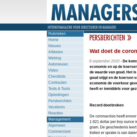
Rubrieken
Home
Nieuws
Wat doet de coron
Artikelen
Weblog
8 september 2020
-
De komst
Autonieuws
economie en op de koersen 
Video
de waarde van goud. Het is
Checklists
goud stijgt en de koersen 
Contracten
economie de voorkeur geven 
Tests & Tools
heeft er inmiddels voor ge
Opleidingen
Persberichten
Record doorbroken
Vacatures
Reacties
De coronacrisis heeft ervoor
Management
1.921 dollar per troy ounce 
Algemeen
gram. De geschiedenis leert 
Commercieel
Indien er sprake is van dal