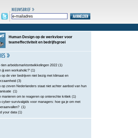
Human Design op de werkvloer voor
teameffectiviteit en bedrijfsgroei
 tien arbeidsmarktontwikkelingen 2022
(1)
n jij een workaholic?’
(1)
 op de vier bedrijven niet bezig met klimaat en
urzaamheid
(3)
 op zeven Nederlanders staat niet achter aanbod van hun
anisatie
(1)
e manieren om te reageren op onterechte kritiek
(1)
 cyber-survivalgids voor managers: hoe ga je om met
eraanvallen?
(1)
d your data
(1)