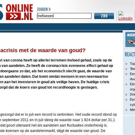
acrisis met de waarde van goud?
 van corona heeft op allerlei terreinen invloed gehad, zoals op de
Top
van aandelen. Zo heeft de coronacrisis eveneens effect gehad op
‘Be
 doorgaans zo dat, als het economisch slecht gaat, de waarde van
Een
van aandelen dalen. Dat komt omdat mensen in een neerwaartse
du
aan het investeren in goud als veilige haven. De huidige crisis
Eén
zorgd dat de koers van goud tot recordhoogte is gestegen.
org
Dri
Een
cyb
Min
 gezorgd dat er in juli een record is verbroken. Het oude record stond op
in september 2011 en in juli steeg de waarde naar 1.924 dollar per 31,1
dat goud uiteraard net als aandelen aan fluctuaties onderhevig is.
ende koersen op de aandelenmarkt, stijgt de waarde van goud. De