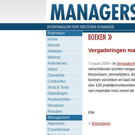
Rubrieken
Home
Nieuws
Vergaderingen ma
Artikelen
Weblog
Autonieuws
7 maart 2004
-
In
Vergaderi
verschillende soorten vergad
Video
treuzelaars, zenuwlijders, 
Checklists
kunnen verzieken en laat zi
Contracten
dan 100 praktijkvoorbeelden 
Tests & Tools
van inspiratie voor zowel de
Opleidingen
Persberichten
Vacatures
Reacties
Klik
Management
Algemeen
Doorsturen
Commercieel