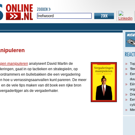
nipuleren
ngen manipuleren
analyseert David Martin de
Top
eringen, gaat in op tactieken en strategieën, op
‘Be
Een
doordrammers en bullebakken die een vergadering
du
en hoe u verrassingsaanvallen kunt pareren. De meer
Eén
en de vele tips maken van dit boek een rijke bron
org
 vergadertijger als de vergaderhater.
Dri
Een
cyb
Min