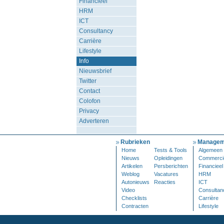
Financieel
HRM
ICT
Consultancy
Carrière
Lifestyle
Info
Nieuwsbrief
Twitter
Contact
Colofon
Privacy
Adverteren
Rubrieken
Managem
Home
Tests & Tools
Algemeen
Nieuws
Opleidingen
Commerci
Artikelen
Persberichten
Financieel
Weblog
Vacatures
HRM
Autonieuws
Reacties
ICT
Video
Consultan
Checklists
Carrière
Contracten
Lifestyle