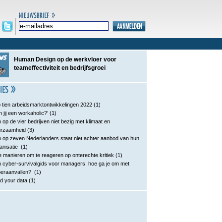
Human Design op de werkvloer voor
teameffectiviteit en bedrijfsgroei
 tien arbeidsmarktontwikkelingen 2022
(1)
n jij een workaholic?’
(1)
 op de vier bedrijven niet bezig met klimaat en
urzaamheid
(3)
 op zeven Nederlanders staat niet achter aanbod van hun
anisatie
(1)
e manieren om te reageren op onterechte kritiek
(1)
 cyber-survivalgids voor managers: hoe ga je om met
eraanvallen?
(1)
d your data
(1)