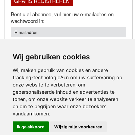
GRATIS REGISTREREN
Bent u al abonnee, vul hier uw e-mailadres en
wachtwoord in:
Wij gebruiken cookies
Wachtwoord vergeten?
Wij maken gebruik van cookies en andere
tracking-technologieÃ«n om uw surfervaring op
onze website te verbeteren, om
gepersonaliseerde inhoud en advertenties te
tonen, om onze website verkeer te analyseren
en om te begrijpen waar onze bezoekers
Inloggen
vandaan komen.
Ik ga akkoord
Wijzig mijn voorkeuren
© 2000-2026 UFE Media:
Managersonline.nl
|
Brisk magazine
Partners:
Autowereld.com
|
Personeelsnet
| ABM Financial News