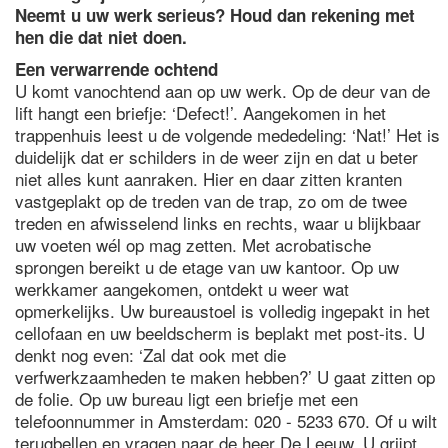
Neemt u uw werk serieus? Houd dan rekening met
hen die dat niet doen.
Een verwarrende ochtend
U komt vanochtend aan op uw werk. Op de deur van de
lift hangt een briefje: ‘Defect!’. Aangekomen in het
trappenhuis leest u de volgende mededeling: ‘Nat!’ Het is
duidelijk dat er schilders in de weer zijn en dat u beter
niet alles kunt aanraken. Hier en daar zitten kranten
vastgeplakt op de treden van de trap, zo om de twee
treden en afwisselend links en rechts, waar u blijkbaar
uw voeten wél op mag zetten. Met acrobatische
sprongen bereikt u de etage van uw kantoor. Op uw
werkkamer aangekomen, ontdekt u weer wat
opmerkelijks. Uw bureaustoel is volledig ingepakt in het
cellofaan en uw beeldscherm is beplakt met post-its. U
denkt nog even: ‘Zal dat ook met die
verfwerkzaamheden te maken hebben?’ U gaat zitten op
de folie. Op uw bureau ligt een briefje met een
telefoonnummer in Amsterdam: 020 - 5233 670. Of u wilt
terugbellen en vragen naar de heer De Leeuw. U grijpt