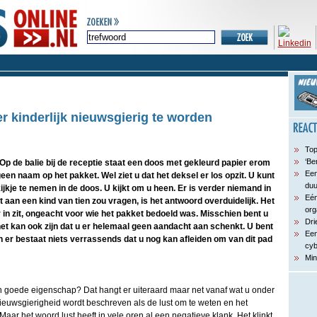
r kinderlijk nieuwsgierig te worden
Top
‘Be
p de balie bij de receptie staat een doos met gekleurd papier erom
Een
geen naam op het pakket. Wel ziet u dat het deksel er los opzit. U kunt
du
jkje te nemen in de doos. U kijkt om u heen. Er is verder niemand in
Eén
t aan een kind van tien zou vragen, is het antwoord overduidelijk. Het
org
r in zit, ongeacht voor wie het pakket bedoeld was. Misschien bent u
Dri
et kan ook zijn dat u er helemaal geen aandacht aan schenkt. U bent
Een
 er bestaat niets verrassends dat u nog kan afleiden om van dit pad
cyb
Min
n goede eigenschap? Dat hangt er uiteraard maar net vanaf wat u onder
ieuwsgierigheid wordt beschreven als de lust om te weten en het
ar het woord lust heeft in vele oren al een negatieve klank. Het klinkt