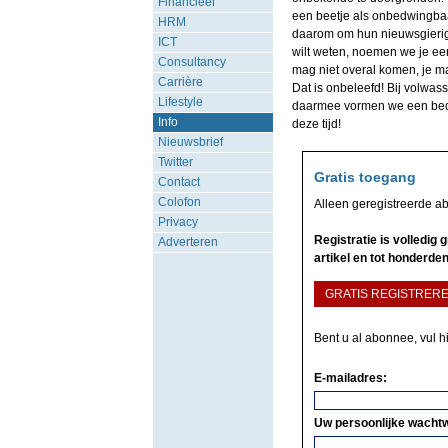
Financieel
een beetje als onbedwingbaar
HRM
daarom om hun nieuwsgierighe
ICT
wilt weten, noemen we je een
Consultancy
mag niet overal komen, je m
Carrière
Dat is onbeleefd! Bij volwa
Lifestyle
daarmee vormen we een bedrei
Info
deze tijd!
Nieuwsbrief
Twitter
Gratis toegang
Contact
Colofon
Alleen geregistreerde a
Privacy
Registratie is volledig
Adverteren
artikel en tot honderden
GRATIS REGISTRER
Bent u al abonnee, vul h
E-mailadres:
Uw persoonlijke wacht