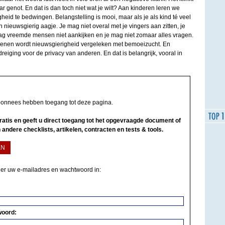
 genot. En dat is dan toch niet wat je wilt? Aan kinderen leren we
id te bedwingen. Belangstelling is mooi, maar als je als kind té veel
 nieuwsgierig aagje. Je mag niet overal met je vingers aan zitten, je
ag vreemde mensen niet aankijken en je mag niet zomaar alles vragen.
ssenen wordt nieuwsgierigheid vergeleken met bemoeizucht. En
ging voor de privacy van anderen. En dat is belangrijk, vooral in
bonnees hebben toegang tot deze pagina.
 gratis en geeft u direct toegang tot het opgevraagde document of
 andere checklists, artikelen, contracten en tests & tools.
EN
ier uw e-mailadres en wachtwoord in:
woord: