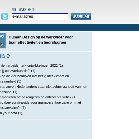
Human Design op de werkvloer voor
teameffectiviteit en bedrijfsgroei
 tien arbeidsmarktontwikkelingen 2022
(1)
n jij een workaholic?’
(1)
 op de vier bedrijven niet bezig met klimaat en
urzaamheid
(3)
 op zeven Nederlanders staat niet achter aanbod van hun
anisatie
(1)
e manieren om te reageren op onterechte kritiek
(1)
 cyber-survivalgids voor managers: hoe ga je om met
eraanvallen?
(1)
d your data
(1)