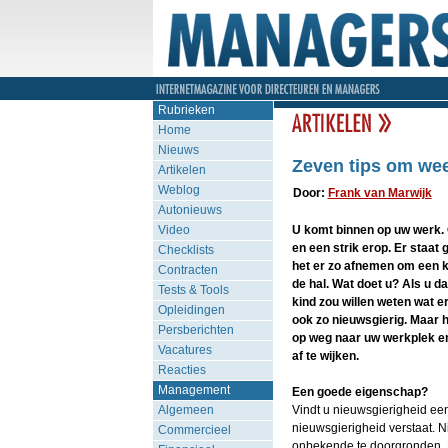
Rubrieken
Home
Nieuws
Zeven tips om wee
Artikelen
Weblog
Door:
Frank van Marwijk
Autonieuws
Video
U komt binnen op uw werk. O
en een strik erop. Er staat 
Checklists
het er zo afnemen om een ki
Contracten
de hal. Wat doet u? Als u da
Tests & Tools
kind zou willen weten wat e
Opleidingen
ook zo nieuwsgierig. Maar h
Persberichten
op weg naar uw werkplek en
Vacatures
af te wijken.
Reacties
Management
Een goede eigenschap?
Algemeen
Vindt u nieuwsgierigheid ee
nieuwsgierigheid verstaat. N
Commercieel
onbekende te doorgronden. Ma