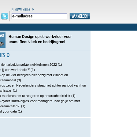
Human Design op de werkvloer voor
teameffectiviteit en bedrijfsgroei
 tien arbeidsmarktontwikkelingen 2022
(1)
n jij een workaholic?’
(1)
 op de vier bedrijven niet bezig met klimaat en
urzaamheid
(3)
 op zeven Nederlanders staat niet achter aanbod van hun
anisatie
(1)
e manieren om te reageren op onterechte kritiek
(1)
 cyber-survivalgids voor managers: hoe ga je om met
eraanvallen?
(1)
d your data
(1)