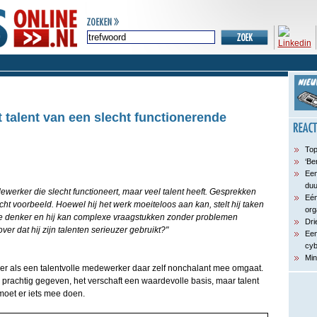
 talent van een slecht functionerende
Top
‘Be
Een
du
ewerker die slecht functioneert, maar veel talent heeft. Gesprekken
Eén
lecht voorbeeld. Hoewel hij het werk moeiteloos aan kan, stelt hij taken
org
nelle denker en hij kan complexe vraagstukken zonder problemen
Dri
ver dat hij zijn talenten serieuzer gebruikt?"
Een
cyb
Min
er als een talentvolle medewerker daar zelf nonchalant mee omgaat.
 prachtig gegeven, het verschaft een waardevolle basis, maar talent
 moet er iets mee doen.