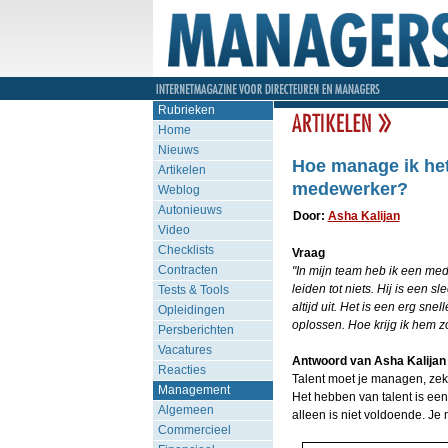
Rubrieken
Home
Nieuws
Hoe manage ik het
Artikelen
medewerker?
Weblog
Autonieuws
Door:
Asha Kalijan
Video
Checklists
Vraag
Contracten
"In mijn team heb ik een med
leiden tot niets. Hij is een s
Tests & Tools
altijd uit. Het is een erg s
Opleidingen
oplossen. Hoe krijg ik hem zo
Persberichten
Vacatures
Antwoord van Asha Kalijan
Reacties
Talent moet je managen, zek
Management
Het hebben van talent is een
Algemeen
alleen is niet voldoende. Je
Commercieel