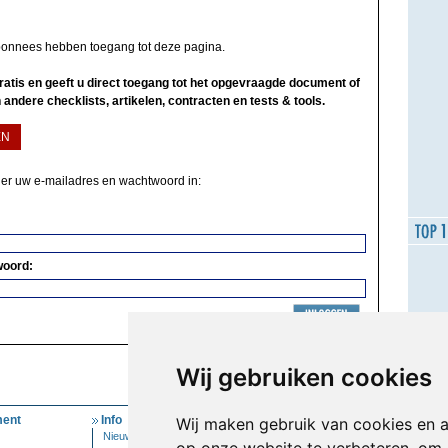
bonnees hebben toegang tot deze pagina.
 gratis en geeft u direct toegang tot het opgevraagde document of
 andere checklists, artikelen, contracten en tests & tools.
EN
ier uw e-mailadres en wachtwoord in:
woord:
Wij gebruiken cookies
ent
Info
Mijn Account
Wij maken gebruik van cookies en 
Nieuwsbrief
Inloggen