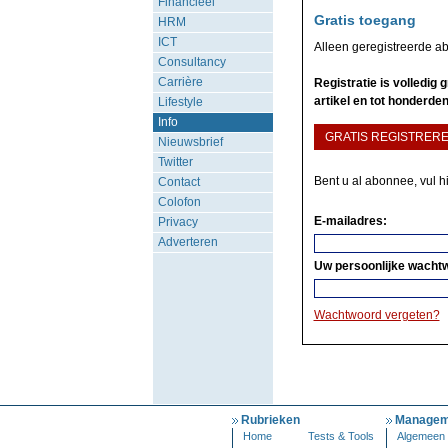
Financieel
Gratis toegang
HRM
ICT
Alleen geregistreerde a
Consultancy
Carrière
Registratie is volledig
artikel en tot honderden
Lifestyle
Info
GRATIS REGISTRER
Nieuwsbrief
Twitter
Bent u al abonnee, vul h
Contact
Colofon
E-mailadres:
Privacy
Adverteren
Uw persoonlijke wacht
Wachtwoord vergeten?
Rubrieken
Managem
Home
Tests & Tools
Algemeen