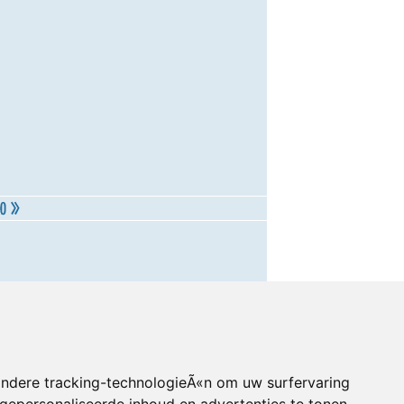
andere tracking-technologieÃ«n om uw surfervaring