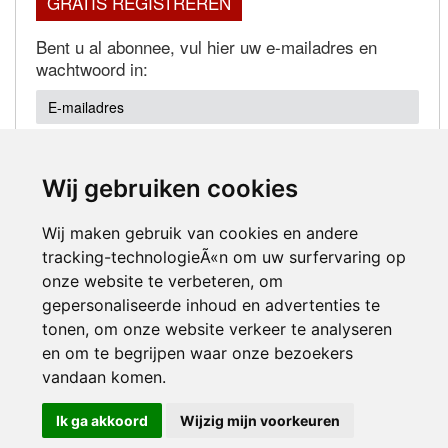
GRATIS REGISTREREN
Bent u al abonnee, vul hier uw e-mailadres en
wachtwoord in:
Wij gebruiken cookies
Wachtwoord vergeten?
Wij maken gebruik van cookies en andere
tracking-technologieÃ«n om uw surfervaring op
onze website te verbeteren, om
gepersonaliseerde inhoud en advertenties te
tonen, om onze website verkeer te analyseren
en om te begrijpen waar onze bezoekers
Inloggen
vandaan komen.
Ik ga akkoord
Wijzig mijn voorkeuren
© 2000-2026 UFE Media:
Managersonline.nl
|
Brisk magazine
Partners:
Autowereld.com
|
Personeelsnet
| ABM Financial News