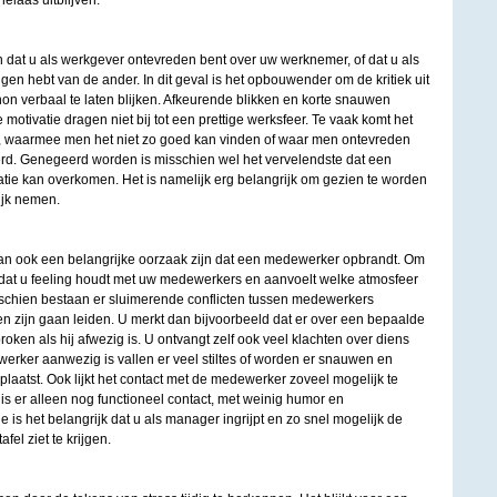
elaas uitblijven.
 dat u als werkgever ontevreden bent over uw werknemer, of dat u als
en hebt van de ander. In dit geval is het opbouwender om de kritiek uit
on verbaal te laten blijken. Afkeurende blikken en korte snauwen
otivatie dragen niet bij tot een prettige werksfeer. Te vaak komt het
, waarmee men het niet zo goed kan vinden of waar men ontevreden
eerd. Genegeerd worden is misschien wel het vervelendste dat een
tie kan overkomen. Het is namelijk erg belangrijk om gezien te worden
lijk nemen.
an ook een belangrijke oorzaak zijn dat een medewerker opbrandt. Om
k dat u feeling houdt met uw medewerkers en aanvoelt welke atmosfeer
isschien bestaan er sluimerende conflicten tussen medewerkers
en zijn gaan leiden. U merkt dan bijvoorbeeld dat er over een bepaalde
ken als hij afwezig is. U ontvangt zelf ook veel klachten over diens
erker aanwezig is vallen er veel stiltes of worden er snauwen en
aatst. Ook lijkt het contact met de medewerker zoveel mogelijk te
s er alleen nog functioneel contact, met weinig humor en
ie is het belangrijk dat u als manager ingrijpt en zo snel mogelijk de
fel ziet te krijgen.