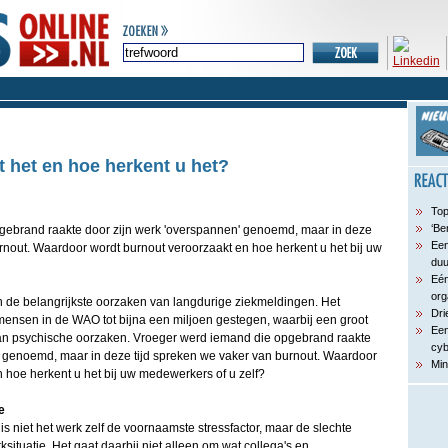
 het en hoe herkent u het?
Top
‘Be
gebrand raakte door zijn werk 'overspannen' genoemd, maar in deze
Een
rnout. Waardoor wordt burnout veroorzaakt en hoe herkent u het bij uw
du
Eén
org
n de belangrijkste oorzaken van langdurige ziekmeldingen. Het
Dri
 mensen in de WAO tot bijna een miljoen gestegen, waarbij een groot
Een
an psychische oorzaken. Vroeger werd iemand die opgebrand raakte
cyb
' genoemd, maar in deze tijd spreken we vaker van burnout. Waardoor
Min
 hoe herkent u het bij uw medewerkers of u zelf?
e
is niet het werk zelf de voornaamste stressfactor, maar de slechte
ituatie. Het gaat daarbij niet alleen om wat collega's en