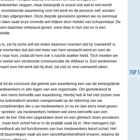
dewerker zeggen, maar belangrijk is vooral ook wat er niet wordt
en onvoldoende waardering voor het werk en de persoon zelf, worden
kt dan uitgesproken. Onze diepste gevoelens spreken we nu eenmaal
we laten vaak onze onvrede wel blijken door middel van lichaamstaal. De
rs daarmee onbewust geven, vreet diep in hun ziel en is een
ziekte.
is, zal hij soms zelf als reden daarvoor noemen dat hij 'overwerkt' is.
op momenten dat dat niet meer van hem verwacht werd en nam de
 naar huis, zodat dit hem ook 's nachts wakker hield. Toch moeten we
or veelal een verstoorde communicatie de drijfveer is. Een werknemer
art voor het werk dat hij doet, zal niet zo snel overwerkt raken.
 tot de conclusie dat gebrek aan waardering een van de belangrijkste
medewerkers in alle lagen van een organisatie. Om gemotiveerd te
 een mens behoefte aan waardering. Hierbij heb ik het niet zozeer over
ijna automatisch worden overgemaakt op de rekening van uw
complimentjes die u uw medewerkers zo nu en dan eens moet geven.
te spreken: uw medewerkers hebben wel eens behoefte aan een
over de bol. Ook een opgestoken duim en een glimlach doen wonderen.
ch, maar toch schiet het er in de praktijk vaak bij in. Veel managers zijn
feedback als het functioneren van hun medewerkers tekort schiet. Het
dt daarentegen vaak als een vanzelfsprekendheid ervaren, waarna de