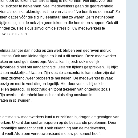
 door de tekens van stress tijdig te herkennen. Het blijkt voor een
 bij zichzelf te herkennen. Veel medewerkers gaan de gedrevenheid
en als een karaktereigenschap van zichzelf: 'zo ben ik nu eenmaal'. Ze
en dat ze vóór die tijd 'nu eenmaal' niet zo waren. Zelfs het hebben
pijn en pijn in de nek zijn geen tekenen die hen doen stoppen. Ook dit
 vinden ze. Het is dus zinvol om de stress bij uw medewerkers te
ewust te maken.
lmaat langer dan nodig op zijn werk blijft en een gedreven indruk
n stress. Ook aan kleine signalen kunt u dit merken. Deze medewerker
n en snel geïrriteerd zijn. Veelal kan hij zich ook moeilijk
jvoorbeeld niet om aandachtig te luisteren tijdens gesprekken. Hij kijkt
chten makkelijk afdwalen. Zijn slechte concentratie kan reden zijn dat
j, diep zuchtend, weer probeert te herstellen. De medewerker is vaak
ezig en met te veel dingen tegelijk. Hierdoor verliest hij ook het
snel en gejaagd. Hij loopt vlug en toont tekenen van ongeduld zoals
Zijn overbetrokkenheid kan echter plotseling omslaan in
raten in stilzwijgen.
ontact met uw medewerkers kunt u er zelf aan bijdragen de gevolgen van
eperken. U kunt dan snel anticiperen op de bestaande problemen. Door
ersoonlijke aandacht geeft u ook erkenning aan de medewerker,
rd voelt. Als u een vertrouwensband met uw personeel heeft