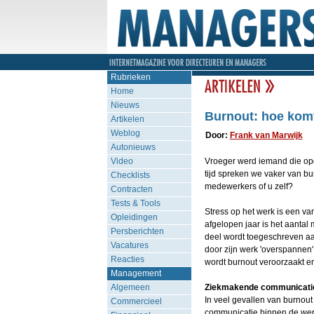
Rubrieken
Home
Nieuws
Burnout: hoe komt
Artikelen
Weblog
Door:
Frank van Marwijk
Autonieuws
Video
Vroeger werd iemand die op
tijd spreken we vaker van bu
Checklists
medewerkers of u zelf?
Contracten
Tests & Tools
Stress op het werk is een va
Opleidingen
afgelopen jaar is het aantal
Persberichten
deel wordt toegeschreven a
Vacatures
door zijn werk 'overspannen
Reacties
wordt burnout veroorzaakt en
Management
Algemeen
Ziekmakende communicati
In veel gevallen van burnout 
Commercieel
communicatie binnen de werks