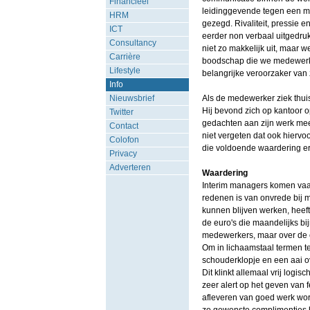
Financieel
leidinggevende tegen een me
HRM
gezegd. Rivaliteit, pressie 
ICT
eerder non verbaal uitgedru
Consultancy
niet zo makkelijk uit, maar 
Carrière
boodschap die we medewerke
Lifestyle
belangrijke veroorzaker van 
Info
Nieuwsbrief
Als de medewerker ziek thuis 
Hij bevond zich op kantoor 
Twitter
gedachten aan zijn werk mee
Contact
niet vergeten dat ook hiervo
Colofon
die voldoende waardering erva
Privacy
Adverteren
Waardering
Interim managers komen vaak
redenen is van onvrede bij 
kunnen blijven werken, heeft
de euro's die maandelijks b
medewerkers, maar over de 
Om in lichaamstaal termen 
schouderklopje en een aai 
Dit klinkt allemaal vrij logis
zeer alert op het geven van 
afleveren van goed werk wor