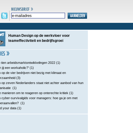
Human Design op de werkvloer voor
teameffectiviteit en bedrijfsgroei
 tien arbeidsmarktontwikkelingen 2022
(1)
n jij een workaholic?’
(1)
 op de vier bedrijven niet bezig met klimaat en
urzaamheid
(3)
 op zeven Nederlanders staat niet achter aanbod van hun
anisatie
(1)
e manieren om te reageren op onterechte kritiek
(1)
 cyber-survivalgids voor managers: hoe ga je om met
eraanvallen?
(1)
d your data
(1)