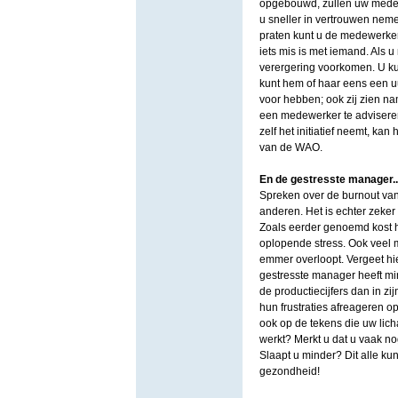
opgebouwd, zullen uw medew
u sneller in vertrouwen neme
praten kunt u de medewerker
iets mis is met iemand. Als u
verergering voorkomen. U ku
kunt hem of haar eens een u
voor hebben; ook zij zien nam
een medewerker te adviseren 
zelf het initiatief neemt, kan
van de WAO.
En de gestresste manager..
Spreken over de burnout van 
anderen. Het is echter zeker 
Zoals eerder genoemd kost he
oplopende stress. Ook veel
emmer overloopt. Vergeet hi
gestresste manager heeft min
de productiecijfers dan in z
hun frustraties afreageren 
ook op de tekens die uw lic
werkt? Merkt u dat u vaak n
Slaapt u minder? Dit alle ku
gezondheid!