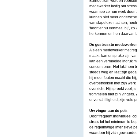
Burnout kan worden voorkomen
medewerker lastig om stress
waarmee ze hun werk doen zi
kunnen niet meer onderscheid
van slapeloze nachten, hoofd
'hoort er nu eenmaal bij', zo
herkennen en hen daarvan b
De gestresste medewerker
Als een medewerker met rege
maakt, kan er sprake zijn va
kan een vermoeide indruk make
concentreren. Het lukt hem bi
steeds weg en laat zijn geda
hij meer fouten maakt die hi
overbetrokken met zijn werk b
overzicht. Hij spreekt veel, 
trommelen met zijn vingers. 
onverschilligheid; zijn vele p
Uw vinger aan de pols
Door frequent individueel c
stress tot het minimum te b
de regelmatige intensieve p
waardoor hij zich gewaardee