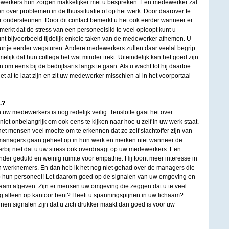
erkers hun zorgen makkelijker met u bespreken. Een medewerker zal
n over problemen in de thuissituatie of op het werk. Door daarover te
 ondersteunen. Door dit contact bemerkt u het ook eerder wanneer er
 merkt dat de stress van een personeelslid te veel oploopt kunt u
nt bijvoorbeeld tijdelijk enkele taken van de medewerker afnemen. U
urtje eerder wegsturen. Andere medewerkers zullen daar veelal begrip
elijk dat hun collega het wat minder trekt. Uiteindelijk kan het goed zijn
om eens bij de bedrijfsarts langs te gaan. Als u wacht tot hij daartoe
 het al te laat zijn en zit uw medewerker misschien al in het voorportaal
.?
uw medewerkers is nog redelijk veilig. Tenslotte gaat het over
niet onbelangrijk om ook eens te kijken naar hoe u zelf in uw werk staat.
t mensen veel moeite om te erkennen dat ze zelf slachtoffer zijn van
 managers gaan geheel op in hun werk en merken niet wanneer de
erbij niet dat u uw stress ook overdraagt op uw medewerkers. Een
der geduld en weinig ruimte voor empathie. Hij toont meer interesse in
ijn werknemers. En dan heb ik het nog niet gehad over de managers die
op hun personeel! Let daarom goed op de signalen van uw omgeving en
haam afgeven. Zijn er mensen uw omgeving die zeggen dat u te veel
og alleen op kantoor bent? Heeft u spanningspijnen in uw lichaam?
nnen signalen zijn dat u zich drukker maakt dan goed is voor uw