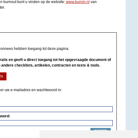
en burnout kunt u vinden op de website:
www.burnin.nl
van
er.
bonnees hebben toegang tot deze pagina.
 gratis en geeft u direct toegang tot het opgevraagde document of
 andere checklists, artikelen, contracten en tests & tools.
EN
ier uw e-mailadres en wachtwoord in:
woord: