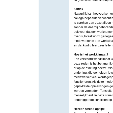
zo gewenste complimentjes h
Kritiek
Natuurlijk kan het voorkomen
collega bepaalde verwachting
te spreken dan deze alleen n
zonder de daarbij behorende m
ook voor dat een werknemer
over is, totaal wordt geneg
medewerker in een werksitua
en dat kunt u hier zeer letter
Hoe is het werkklimaat?
Een verstoord werkklimaat k
deze reden is het belangrij
er op de afdeling heerst. M
onderling, die een eigen lev
medewerker veel wordt gespro
functioneren. Als deze medew
geprikkelde opmerkingen gepl
worden vermeden. Tenslotte i
menselijkheid. In deze situat
onderliggende conflicten op ta
Herken stress op tijd!