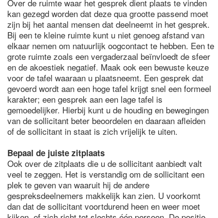
Over de ruimte waar het gesprek dient plaats te vinden
kan gezegd worden dat deze qua grootte passend moet
zijn bij het aantal mensen dat deelneemt in het gesprek.
Bij een te kleine ruimte kunt u niet genoeg afstand van
elkaar nemen om natuurlijk oogcontact te hebben. Een te
grote ruimte zoals een vergaderzaal beïnvloedt de sfeer
en de akoestiek negatief. Maak ook een bewuste keuze
voor de tafel waaraan u plaatsneemt. Een gesprek dat
gevoerd wordt aan een hoge tafel krijgt snel een formeel
karakter; een gesprek aan een lage tafel is
gemoedelijker. Hierbij kunt u de houding en bewegingen
van de sollicitant beter beoordelen en daaraan afleiden
of de sollicitant in staat is zich vrijelijk te uiten.
Bepaal de juiste zitplaats
Ook over de zitplaats die u de sollicitant aanbiedt valt
veel te zeggen. Het is verstandig om de sollicitant een
plek te geven van waaruit hij de andere
gespreksdeelnemers makkelijk kan zien. U voorkomt
dan dat de sollicitant voortdurend heen en weer moet
kijken, of zich richt tot slechts één persoon. De positie