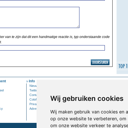
ker van te zijn dat dit een handmatige reactie is, typ onderstaande code
t.
ent
Info
Mijn Account
Nieuwsbrief
Inloggen
eel
Twitter
Contact
Wij gebruiken cookies
Colofon
Privacy
cy
Adverteren
Wij maken gebruik van cookies en 
op onze website te verbeteren, om 
om onze website verkeer te analys