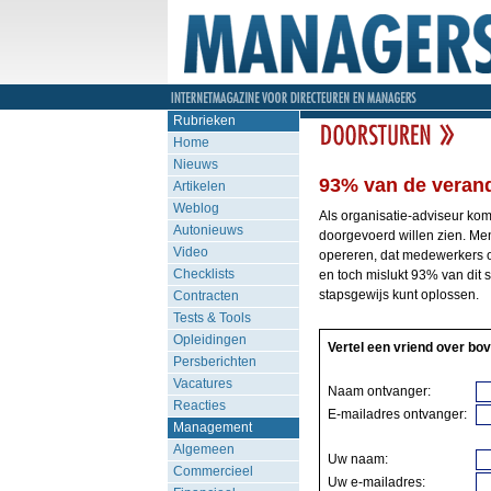
Rubrieken
Home
Nieuws
93% van de verander
Artikelen
Weblog
Als organisatie-adviseur kom
Autonieuws
doorgevoerd willen zien. Men 
Video
opereren, dat medewerkers o
Checklists
en toch mislukt 93% van dit 
stapsgewijs kunt oplossen.
Contracten
Tests & Tools
Opleidingen
Vertel een vriend over bov
Persberichten
Vacatures
Naam ontvanger:
Reacties
E-mailadres ontvanger:
Management
Algemeen
Uw naam:
Commercieel
Uw e-mailadres: