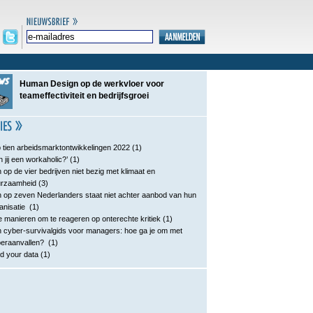
Human Design op de werkvloer voor
teameffectiviteit en bedrijfsgroei
 tien arbeidsmarktontwikkelingen 2022
(1)
n jij een workaholic?’
(1)
 op de vier bedrijven niet bezig met klimaat en
urzaamheid
(3)
 op zeven Nederlanders staat niet achter aanbod van hun
anisatie
(1)
e manieren om te reageren op onterechte kritiek
(1)
 cyber-survivalgids voor managers: hoe ga je om met
eraanvallen?
(1)
d your data
(1)