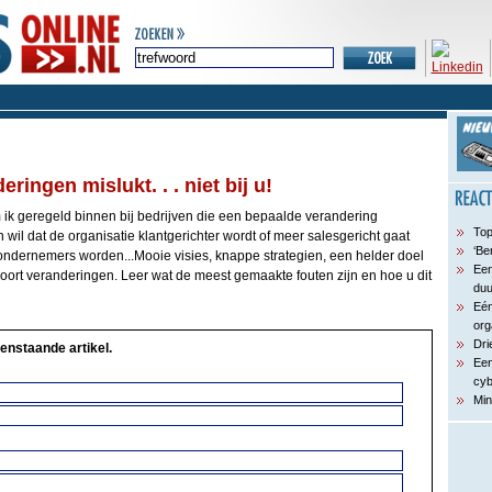
ingen mislukt. . . niet bij u!
 ik geregeld binnen bij bedrijven die een bepaalde verandering
Top
wil dat de organisatie klantgerichter wordt of meer salesgericht gaat
‘Be
ndernemers worden...Mooie visies, knappe strategien, een helder doel
Een
soort veranderingen. Leer wat de meest gemaakte fouten zijn en hoe u dit
du
Eén
org
Dri
enstaande artikel.
Een
cyb
Min