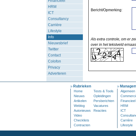
Financieel
HRM
Bericht/Opmerking:
ICT
Consultancy
Carrière
Lifestyle
Info
Als extra controle, om er ze
Nieuwsbrief
over in het tekstveld ernaas
Twitter
Contact
Colofon
Privacy
Adverteren
Rubrieken
Managem
Home
Tests & Tools
Algemeen
Nieuws
Opleidingen
Commerci
Artikelen
Persberichten
Financieel
Weblog
Vacatures
HRM
Autonieuws
Reacties
ICT
Video
Consultan
Checklists
Carrière
Contracten
Lifestyle