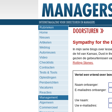
Rubrieken
Home
Nieuws
Sympathy for the 
Artikelen
Weblog
In mijn serie blogs over les
Autonieuws
de hit van Kansas, Dust in t
Video
gezien de gebeurtenissen va
Checklists
Rolling Stones.
Contracten
Tests & Tools
Vertel een vriend over bov
Opleidingen
Persberichten
Naam ontvanger:
Vacatures
E-mailadres ontvanger:
Reacties
Management
Uw naam:
Algemeen
Uw e-mailadres:
Commercieel