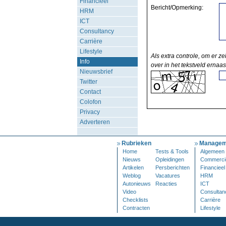
Financieel
Bericht/Opmerking:
HRM
ICT
Consultancy
Carrière
Lifestyle
Als extra controle, om er ze
Info
over in het tekstveld ernaas
Nieuwsbrief
Twitter
Contact
Colofon
Privacy
Adverteren
Rubrieken
Managem
Home
Tests & Tools
Algemeen
Nieuws
Opleidingen
Commerci
Artikelen
Persberichten
Financieel
Weblog
Vacatures
HRM
Autonieuws
Reacties
ICT
Video
Consultan
Checklists
Carrière
Contracten
Lifestyle