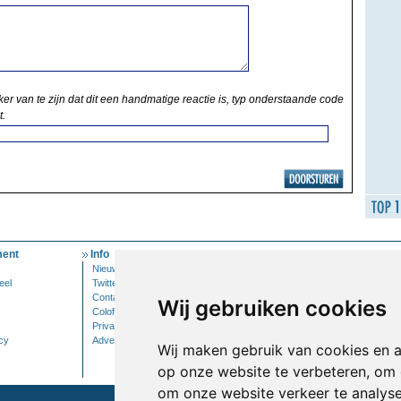
ker van te zijn dat dit een handmatige reactie is, typ onderstaande code
t.
ent
Info
Mijn Account
Nieuwsbrief
Inloggen
eel
Twitter
Contact
Wij gebruiken cookies
Colofon
Privacy
cy
Adverteren
Wij maken gebruik van cookies en 
op onze website te verbeteren, om 
om onze website verkeer te analys