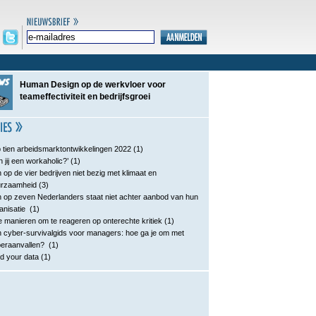
Human Design op de werkvloer voor
teameffectiviteit en bedrijfsgroei
 tien arbeidsmarktontwikkelingen 2022
(1)
n jij een workaholic?’
(1)
 op de vier bedrijven niet bezig met klimaat en
urzaamheid
(3)
 op zeven Nederlanders staat niet achter aanbod van hun
anisatie
(1)
e manieren om te reageren op onterechte kritiek
(1)
 cyber-survivalgids voor managers: hoe ga je om met
eraanvallen?
(1)
d your data
(1)