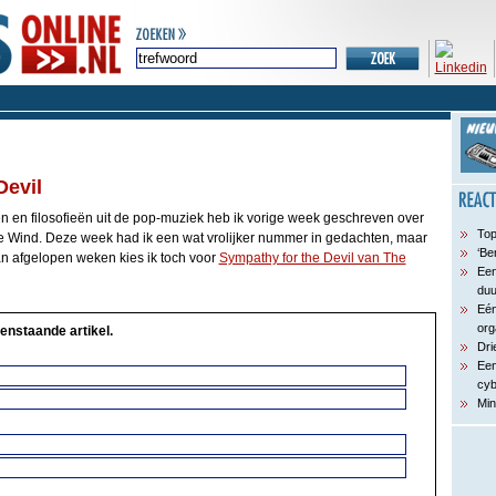
Devil
sen en filosofieën uit de pop-muziek heb ik vorige week geschreven over
Top
he Wind. Deze week had ik een wat vrolijker nummer in gedachten, maar
‘Be
n afgelopen weken kies ik toch voor
Sympathy for the Devil van The
Een
du
Eén
org
enstaande artikel.
Dri
Een
cyb
Min