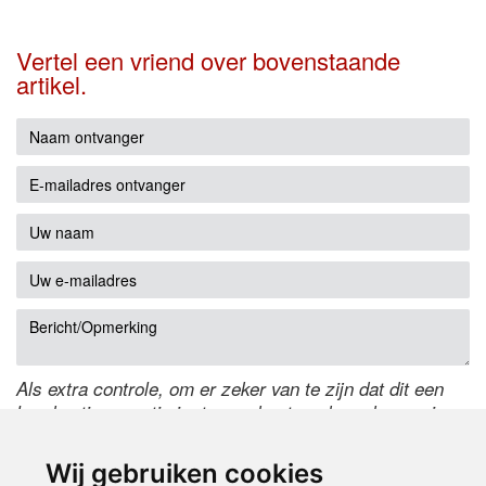
Vertel een vriend over bovenstaande
artikel.
Als extra controle, om er zeker van te zijn dat dit een
handmatige reactie is, typ onderstaande code over in
het tekstveld ernaast. Is het niet te lezen? Klik
hier
om
de code te wijzigen.
Wij gebruiken cookies